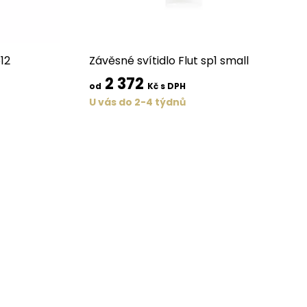
12
Závěsné svítidlo Flut sp1 small
2 372
od
Kč s DPH
U vás do 2-4 týdnů