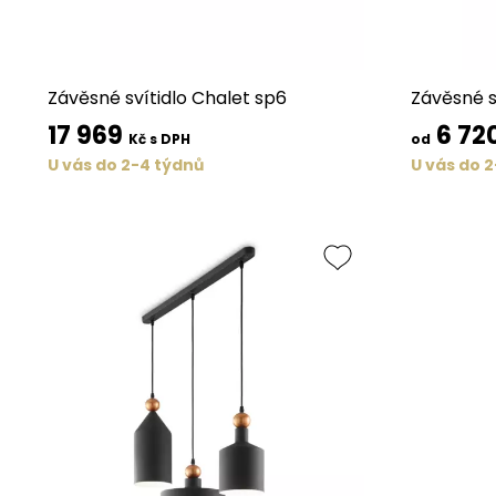
Závěsné svítidlo Chalet sp6
Závěsné sv
17 969
6 72
Kč s DPH
od
U vás do 2-4 týdnů
U vás do 