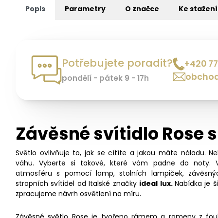
Popis
Parametry
O značce
Ke stažení
Potřebujete poradit?
+420 77
obchod
pondělí - pátek 9 - 17h
Závěsné svítidlo Rose 
Světlo ovlivňuje to, jak se cítíte a jakou máte náladu. N
váhu. Vyberte si takové, které vám padne do noty. 
atmosféru s pomocí lamp, stolních lampiček, závěsný
stropních svítidel od Italské značky
ideal lux.
Nabídka je 
zpracujeme návrh osvětlení na míru.
Závěsné světlo Rose je tvořeno rámem a rameny z fouk