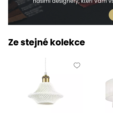
našimi designéry, kteří Vám vš
Ze stejné kolekce