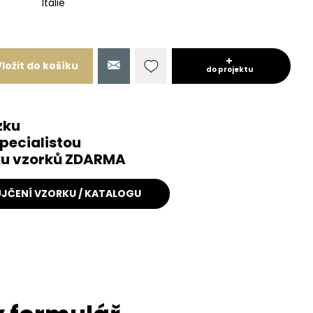
Itálie
Vložit do košíku
do projektu
zku
pecialistou
čku vzorků ZDARMA
JČENÍ VZORKU / KATALOGU