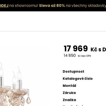
ODEJ
na showroomu!
Sleva až 80%
na všechny skladovky
Závěsné sví
17 969
Kč s 
14 850
Kč bez DPH
Dostupnost
Katalogové číslo
Montáž
Záruka
Značka