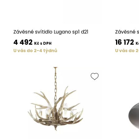
Závěsné svítidlo Lugano sp1 d21
Závěsné s
4 492
16 172
Kč s DPH
K
U vás do 2-4 týdnů
U vás do 