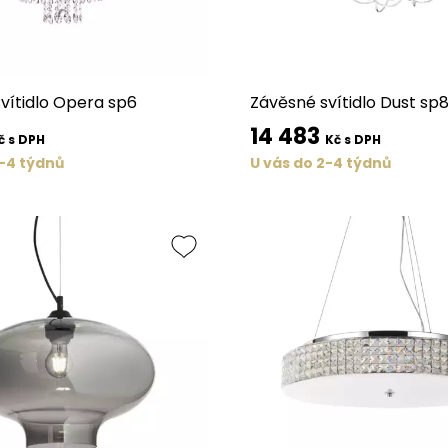
vítidlo Opera sp6
Závěsné svítidlo Dust sp
14 483
č s DPH
Kč s DPH
2-4 týdnů
U vás do 2-4 týdnů