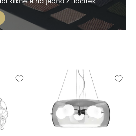
í klikněte na jedno z tlačítek.