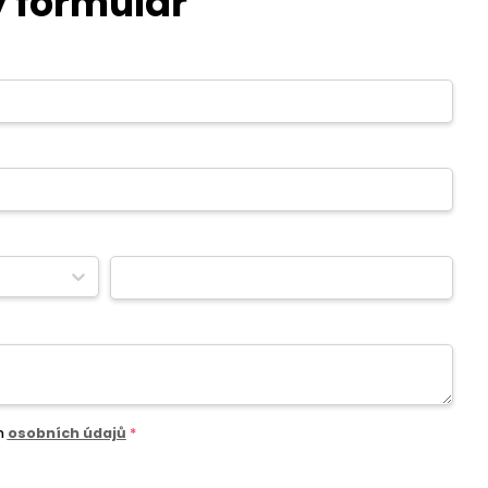
 formulář
m
osobních údajů
*