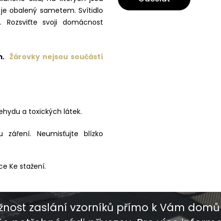
s je obalený sametem. Svítidlo
. Rozsviťte svoji domácnost
cm.
Žárovky nejsou součástí
ehydu a toxických látek.
záření. Neumisťujte blízko
ce Ke stažení.
nost zaslání vzorníků přímo k Vám domů 