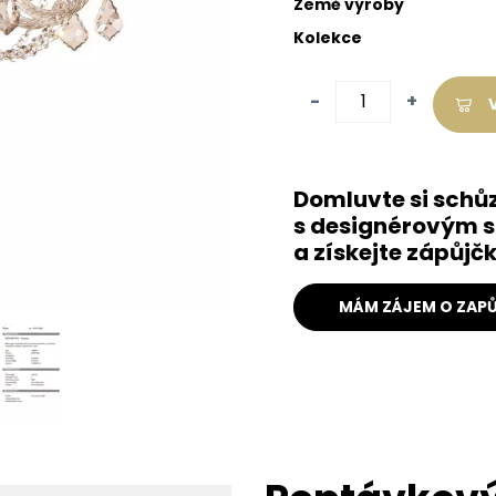
Země výroby
Kolekce
-
+
Domluvte si schů
s designérovým s
a získejte zápůj
MÁM ZÁJEM O ZAPŮ