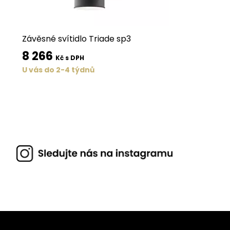
Závěsné svítidlo Triade sp3
8 266
Kč s DPH
U vás do 2-4 týdnů