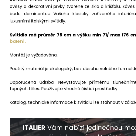
ověsy a dekorativní prvky tvořené ze skla a křišťálu. Závě
bude dominantou Vašeho klasicky zařízeného interiéru
luxusními italskými svítidly.
Svítidlo má průměr 78 cm a výšku min 71/ max 176 
balení.
Montáž je vyžadována.
Použitý materiál je ekologický, bez obsahu volného formald
Doporučená údržba: Nevystavujte přímému slunečnímu 
topných těles. Používejte vhodné čisticí prostředky.
Katalog, technické informace k svítidlu lze stáhnout v zálož
ITALIER
Vám nabízí jedinečnou mož