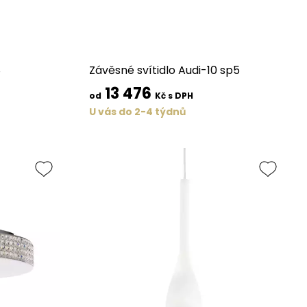
8
Závěsné svítidlo Audi-10 sp5
13 476
od
Kč s DPH
U vás do 2-4 týdnů