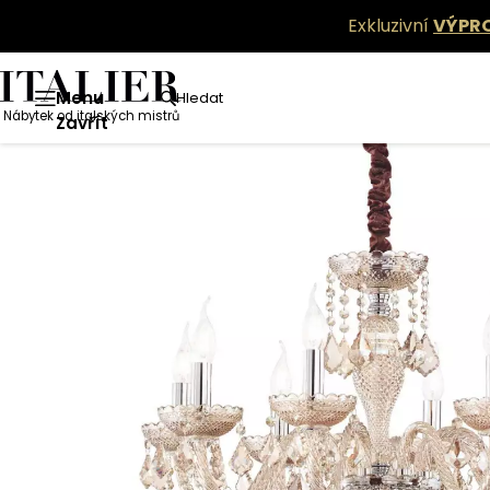
Exkluzivní
VÝPR
Menu
Hledat
Nábytek od italských mistrů
Zavřít