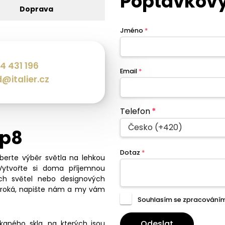
Poptávkový
Doprava
Jméno
*
4 431 196
Email
*
@italier.cz
Telefon
*
Česko (+420)
sp8
Dotaz
*
eberte výběr světla na lehkou
Vytvořte si doma příjemnou
ch světel nebo designových
široká, napište nám a my vám
Souhlasím se zpracování
Odeslat
aného skla, na kterých jsou