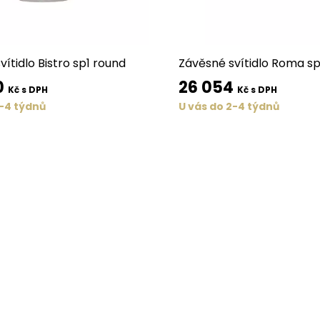
ítidlo Bistro sp1 round
Závěsné svítidlo Roma sp
0
26 054
Kč s DPH
Kč s DPH
2-4 týdnů
U vás do 2-4 týdnů