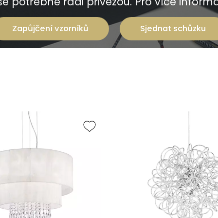
e potřebné rádi přivezou. Pro více informac
Zapůjčení vzorníků
Sjednat schůzku