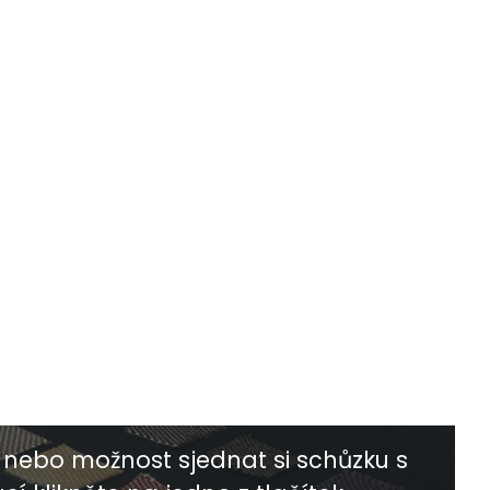
nebo možnost sjednat si schůzku s