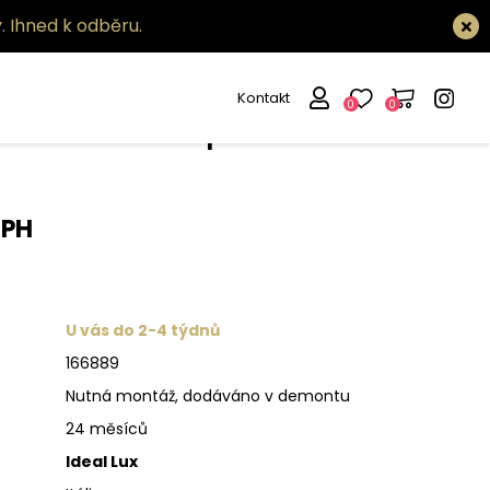
.
Ihned k odběru.
Kontakt
0
0
tidlo Rose sp8
DPH
U vás do 2-4 týdnů
166889
Nutná montáž, dodáváno v demontu
24 měsíců
Ideal Lux