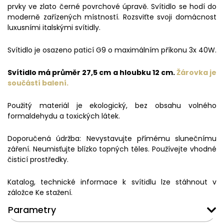
prvky ve zlato černé povrchové úpravě. Svítidlo se hodí do
moderně zařízených místností. Rozsviťte svoji domácnost
luxusními italskými svítidly.
Svítidlo je osazeno paticí G9 o maximálním příkonu 3x 40W.
Svítidlo má průměr 27,5 cm a hloubku 12 cm.
Žárovka je
součástí balení.
Použitý materiál je ekologický, bez obsahu volného
formaldehydu a toxických látek.
Doporučená údržba: Nevystavujte přímému slunečnímu
záření. Neumisťujte blízko topných těles. Používejte vhodné
čisticí prostředky.
Katalog, technické informace k svítidlu lze stáhnout v
záložce Ke stažení.
Parametry