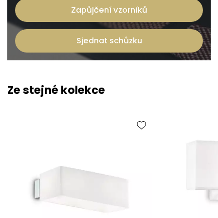
Zapůjčení vzorníků
Sjednat schůzku
Ze stejné kolekce