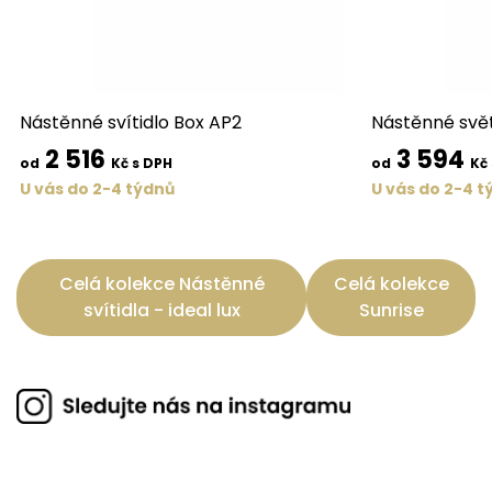
Nástěnné svítidlo Box AP2
Nástěnné svět
2 516
3 594
od
Kč s DPH
od
Kč
U vás do 2-4 týdnů
U vás do 2-4 t
Celá kolekce Nástěnné
Celá kolekce
svítidla - ideal lux
Sunrise