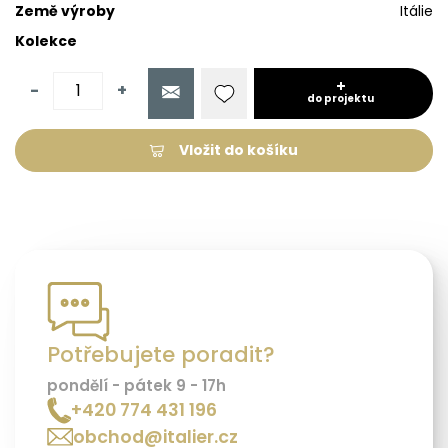
Země výroby
Itálie
Kolekce
-
+
do projektu
Vložit do košíku
Potřebujete poradit?
pondělí - pátek 9 - 17h
+420 774 431 196
obchod@italier.cz