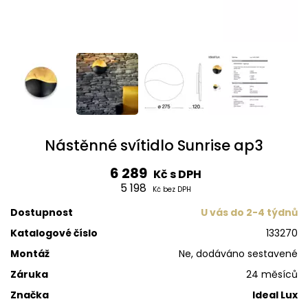
Nástěnné svítidlo Sunrise ap3
6 289
Kč s DPH
5 198
Kč bez DPH
Dostupnost
U vás do 2-4 týdnů
Katalogové číslo
133270
Montáž
Ne, dodáváno sestavené
Záruka
24 měsíců
Značka
Ideal Lux