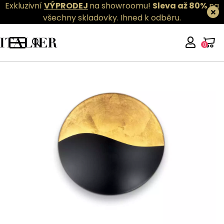
Exkluzivní
VÝPRODEJ
na showroomu!
Sleva až 80%
na
všechny skladovky.
Ihned k odběru.
0