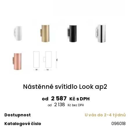
Nástěnné svítidlo Look ap2
2 587
od
Kč s DPH
2 138
od
Kč bez DPH
Dostupnost
U vás do 2-4 týdnů
Katalogové číslo
096018