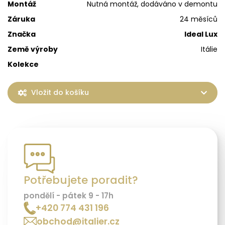
Montáž
Nutná montáž, dodáváno v demontu
Záruka
24 měsíců
Značka
Ideal Lux
Země výroby
Itálie
Kolekce
Vložit do košíku
Potřebujete poradit?
pondělí - pátek 9 - 17h
+420 774 431 196
obchod@italier.cz