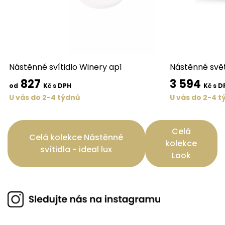
Nástěnné svítidlo Winery ap1
Nástěnné svět
827
3 594
od
Kč s DPH
Kč s D
U vás do 2-4 týdnů
U vás do 2-4 t
Celá
Celá kolekce Nástěnné
kolekce
svítidla - ideal lux
Look