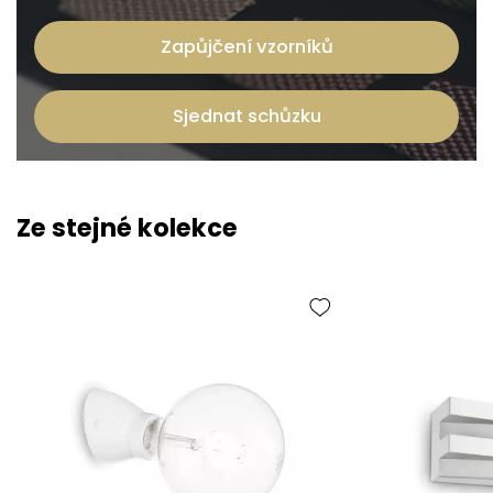
Zapůjčení vzorníků
Sjednat schůzku
Ze stejné kolekce