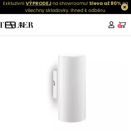
Exkluzivní
VÝPRODEJ
na showroomu!
Sleva až 80%
na
všechny skladovky.
Ihned k odběru.
0