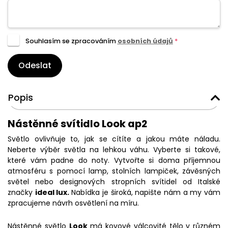
Souhlasím se zpracováním
osobních údajů
*
Odeslat
Popis
Nástěnné svítidlo Look ap2
Světlo ovlivňuje to, jak se cítíte a jakou máte náladu.
Neberte výběr světla na lehkou váhu. Vyberte si takové,
které vám padne do noty. Vytvořte si doma příjemnou
atmosféru s pomocí lamp, stolních lampiček, závěsných
světel nebo designových stropních svítidel od Italské
značky
ideal lux.
Nabídka je široká, napište nám a my vám
zpracujeme návrh osvětlení na míru.
Nástěnné světlo
Look
má kovové válcovité tělo v různém