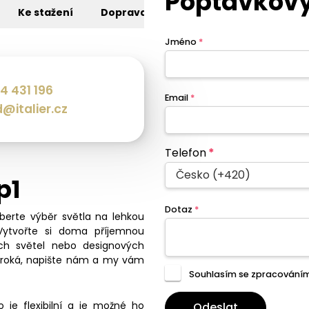
Poptávkový
Ke stažení
Doprava
Jméno
*
4 431 196
Email
*
@italier.cz
Telefon
*
Česko (+420)
p1
Dotaz
*
eberte výběr světla na lehkou
Vytvořte si doma příjemnou
ch světel nebo designových
široká, napište nám a my vám
Souhlasím se zpracování
 je flexibilní a je možné ho
Odeslat