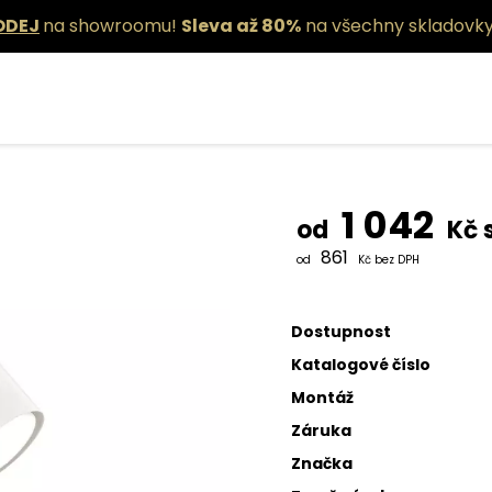
ODEJ
na showroomu!
Sleva až 80%
na všechny skladovky
Nástěnné s
1 042
od
Kč 
861
od
Kč bez DPH
Dostupnost
Katalogové číslo
Montáž
Záruka
Značka