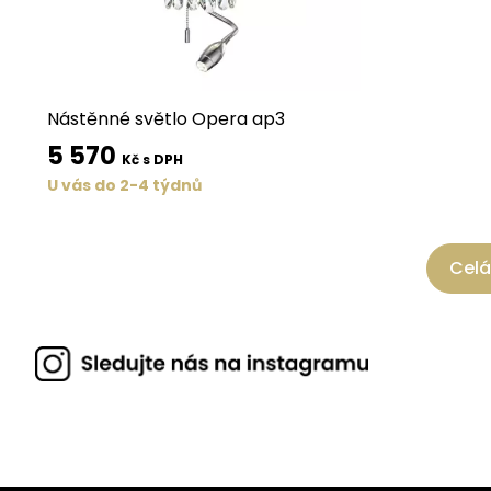
Nástěnné světlo Opera ap3
5 570
Kč s DPH
U vás do 2-4 týdnů
Celá