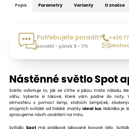
Popis
Parametry
Varianty
O značce
Potřebujete poradit?
+420 77
obchod
pondělí - pátek 9 - 17h
Nástěnné světlo Spot a
Světlo ovlivňuje to, jak se cítíte a jakou máte náladu. N
váhu. Vyberte si takové, které vám padne do noty. 
atmosféru s pomocí lamp, stolních lampiček, závěsný
stropních svítidel od Italské značky
ideal lux.
Nabídka je 
zpracujeme návrh osvětlení na míru.
Svítidlo
Spot
má práškově lakované kovové tělo. Svítidlo