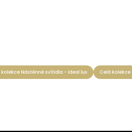
 kolekce Nástěnné svítidla - ideal lux
Celá kolekce