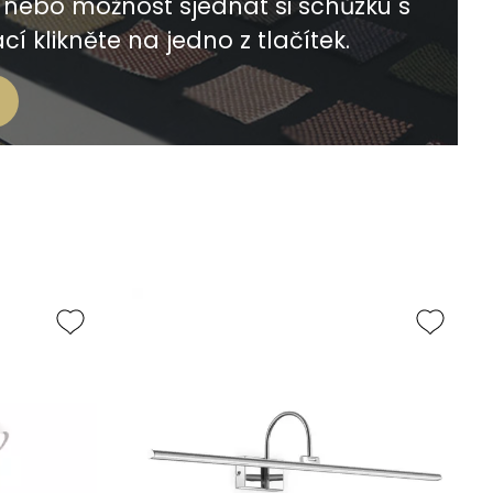
nebo možnost sjednat si schůzku s
í klikněte na jedno z tlačítek.