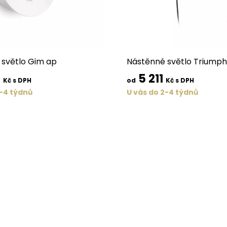
světlo Gim ap
Nástěnné světlo Triumph
6
5 211
Kč s DPH
od
Kč s DPH
2-4 týdnů
U vás do 2-4 týdnů