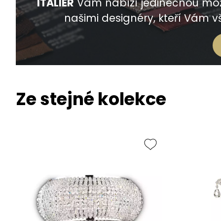
ITALIER
Vám nabízí jedinečnou mož
našimi designéry, kteří Vám vš
Ze stejné kolekce