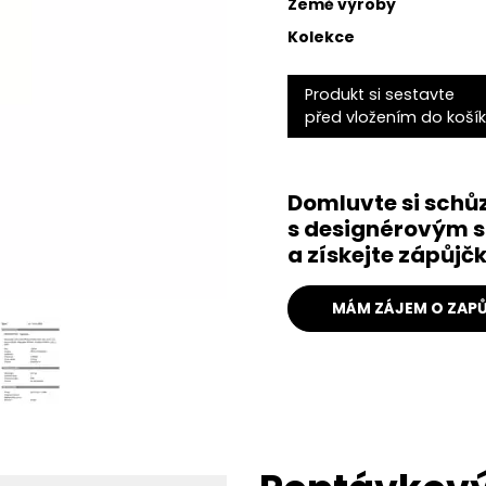
Země výroby
Kolekce
Produkt si sestavte
před vložením do koší
Domluvte si schů
s designérovým s
a získejte zápůj
MÁM ZÁJEM O ZAPŮ