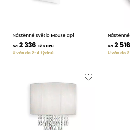
Nástěnné světlo Mouse ap1
Nástěnné 
2 336
2 51
od
Kč s DPH
od
U vás do 2-4 týdnů
U vás do 