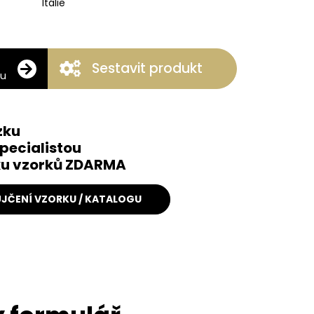
Itálie
Sestavit produkt
ku
zku
pecialistou
čku vzorků ZDARMA
JČENÍ VZORKU / KATALOGU