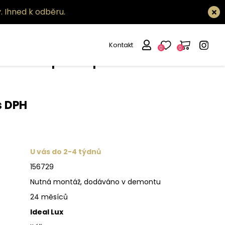
.
Ihned k odběru.
Kontakt
0
0
větlo Spot ap1
s DPH
U vás do 2-4 týdnů
156729
Nutná montáž, dodáváno v demontu
24 měsíců
Ideal Lux