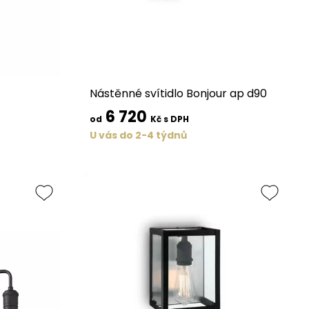
1
Nástěnné svítidlo Bonjour ap d90
6 720
od
Kč s DPH
U vás do 2-4 týdnů