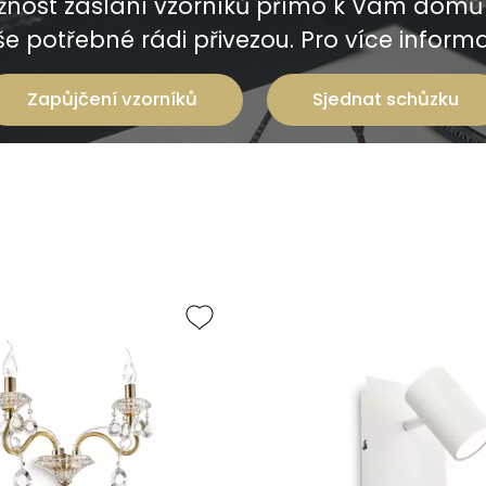
nost zaslání vzorníků přímo k Vám domů 
e potřebné rádi přivezou. Pro více informac
Zapůjčení vzorníků
Sjednat schůzku