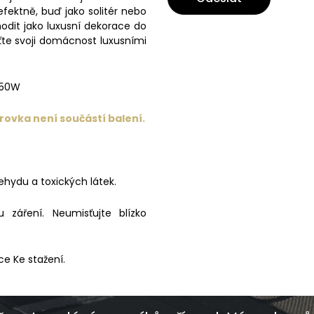
fektně, buď jako solitér nebo
hodit jako luxusní dekorace do
ťte svoji domácnost luxusními
 50W
rovka není součástí balení.
ehydu a toxických látek.
záření. Neumisťujte blízko
ce Ke stažení.