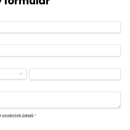
 formulář
m
osobních údajů
*