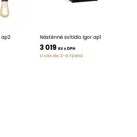
 ap2
Nástěnné svítidlo Igor ap1
3 019
Kč s DPH
U vás do 2-4 týdnů