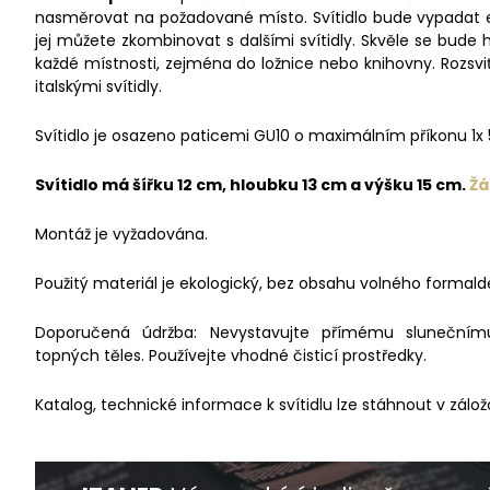
nasměrovat na požadované místo. Svítidlo bude vypadat e
jej můžete zkombinovat s dalšími svítidly. Skvěle se bude 
každé místnosti, zejména do ložnice nebo knihovny. Rozsvi
italskými svítidly.
Svítidlo je osazeno paticemi GU10 o maximálním příkonu 1x
Svítidlo má šířku 12 cm, hloubku 13 cm a výšku 15 cm.
Žá
Montáž je vyžadována.
Použitý materiál je ekologický, bez obsahu volného formald
Doporučená údržba: Nevystavujte přímému slunečnímu 
topných těles. Používejte vhodné čisticí prostředky.
Katalog, technické informace k svítidlu lze stáhnout v zálož