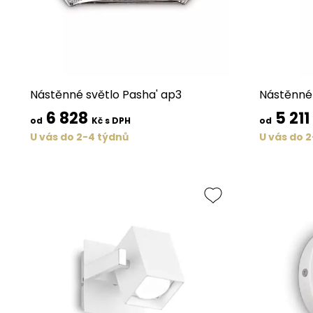
Nástěnné světlo Pasha' ap3
Nástěnné 
6 828
5 211
od
Kč s DPH
od
U vás do 2-4 týdnů
U vás do 