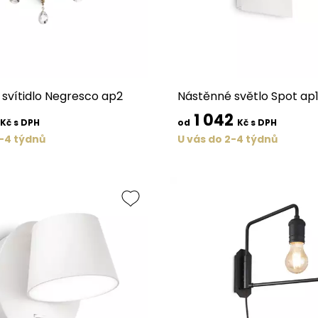
svítidlo Negresco ap2
Nástěnné světlo Spot ap
1 042
Kč s DPH
od
Kč s DPH
2-4 týdnů
U vás do 2-4 týdnů