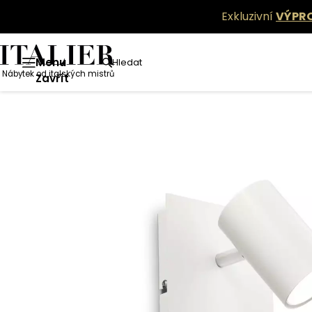
Exkluzivní
VÝPR
Menu
Hledat
Nábytek od italských mistrů
Zavřít