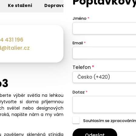
Poptávkový
Ke stažení
Doprava
Jméno
*
4 431 196
Email
*
@italier.cz
Telefon
*
Česko (+420)
p3
Dotaz
*
eberte výběr světla na lehkou
Vytvořte si doma příjemnou
ch světel nebo designových
široká, napište nám a my vám
Souhlasím se zpracování
zavěšeny skleněná stínidla
Odeslat