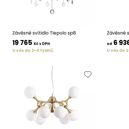
Závěsné svítidlo Tiepolo sp8
Závěsné s
19 765
6 93
Kč s DPH
od
U vás do 2-4 týdnů
U vás do 