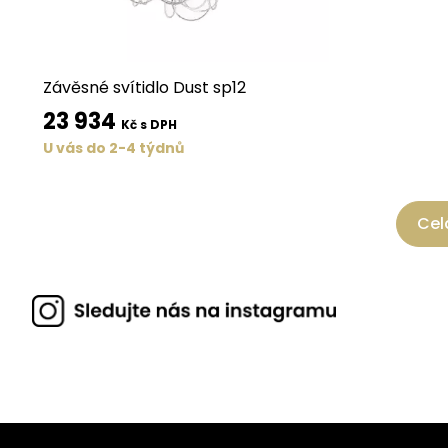
Závěsné svítidlo Dust sp12
23 934
Kč s DPH
U vás do 2-4 týdnů
Cel