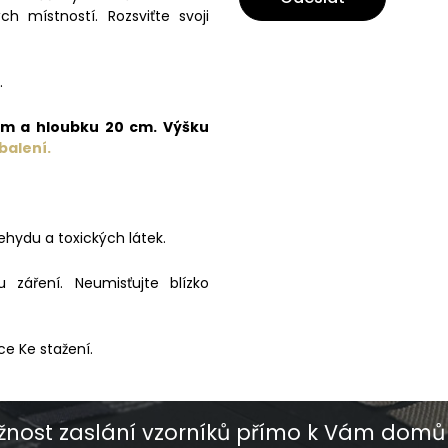
h místností. Rozsviťte svoji
.
 cm a hloubku 20 cm. Výšku
balení.
ehydu a toxických látek.
záření. Neumisťujte blízko
ce Ke stažení.
nost zaslání vzorníků přímo k Vám domů 