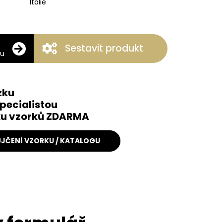
Itálie
Sestavit produkt
ku
zku
pecialistou
čku vzorků ZDARMA
JČENÍ VZORKU / KATALOGU