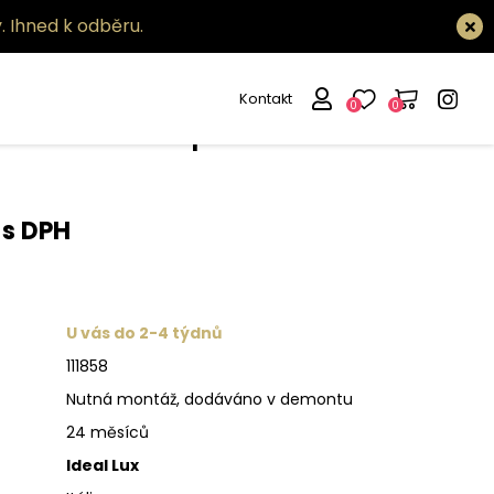
.
Ihned k odběru.
Kontakt
0
0
tidlo Soft sp3
 s DPH
U vás do 2-4 týdnů
111858
Nutná montáž, dodáváno v demontu
24 měsíců
Ideal Lux