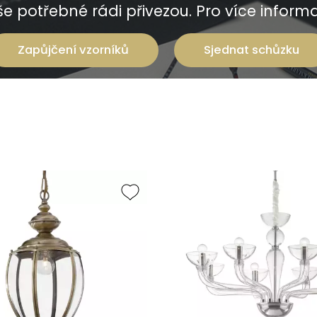
e potřebné rádi přivezou. Pro více informac
Zapůjčení vzorníků
Sjednat schůzku