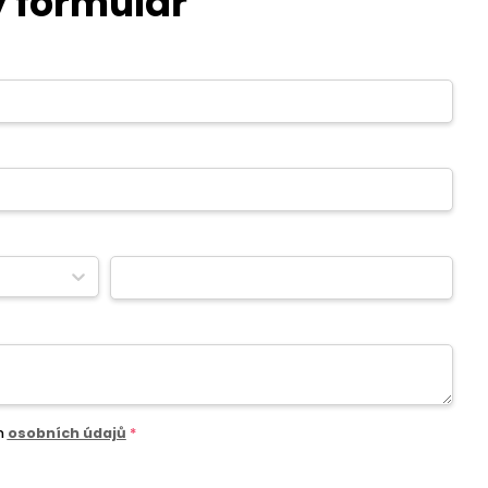
 formulář
m
osobních údajů
*