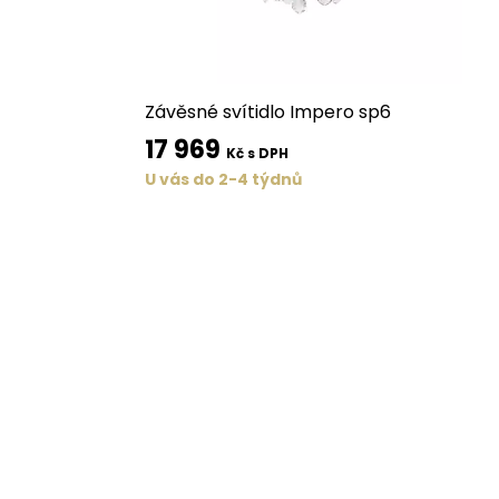
Závěsné svítidlo Impero sp6
17 969
Kč s DPH
U vás do 2-4 týdnů