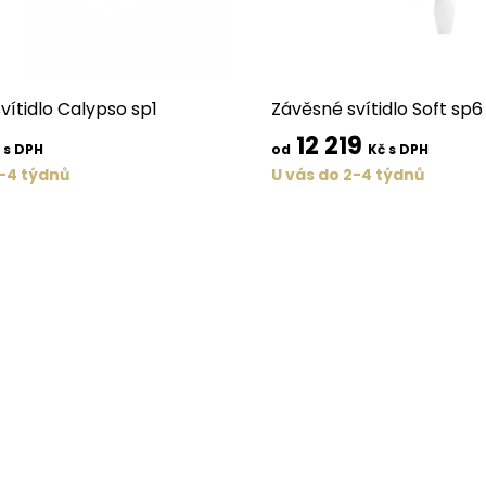
vítidlo Calypso sp1
Závěsné svítidlo Soft sp6
12 219
 s DPH
od
Kč s DPH
2-4 týdnů
U vás do 2-4 týdnů