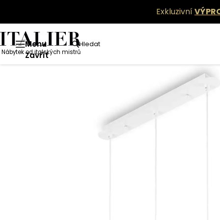
Exkluzivní
VÝPR
Menu
Hledat
Nábytek od italských mistrů
Zavřít