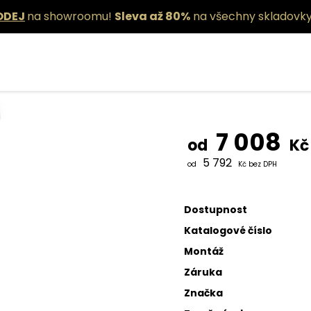
ODEJ
na showroomu!
Sleva až 80%
na všechny skladovky
Závěsné sví
7 008
od
Kč
5 792
od
Kč bez DPH
Dostupnost
Katalogové číslo
Montáž
Záruka
Značka