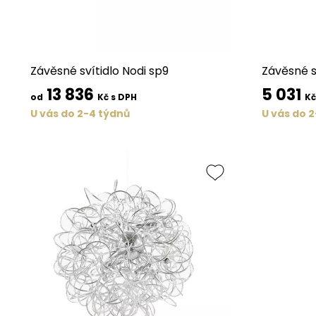
Závěsné svítidlo Nodi sp9
Závěsné s
13 836
5 031
od
Kč s DPH
Kč
U vás do 2-4 týdnů
U vás do 