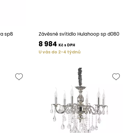
va sp8
Závěsné svítidlo Hulahoop sp d080
8 984
Kč s DPH
U vás do 2-4 týdnů