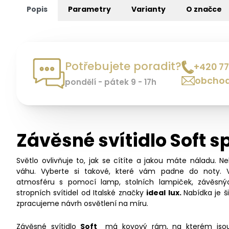
Popis
Parametry
Varianty
O značce
Potřebujete poradit?
+420 77
obchod
pondělí - pátek 9 - 17h
Závěsné svítidlo Soft s
Světlo ovlivňuje to, jak se cítíte a jakou máte náladu. N
váhu. Vyberte si takové, které vám padne do noty. 
atmosféru s pomocí lamp, stolních lampiček, závěsný
stropních svítidel od Italské značky
ideal lux.
Nabídka je 
zpracujeme návrh osvětlení na míru.
Závěsné svítidlo
Soft
má kovový rám, na kterém jsou 