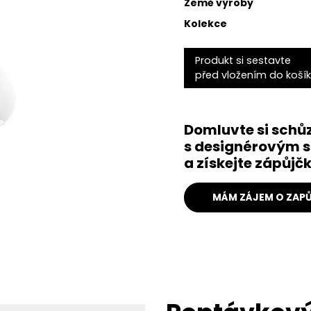
Země výroby
Kolekce
Produkt si sestavte
před vložením do koší
Domluvte si schů
s designérovým s
a získejte zápůj
MÁM ZÁJEM O ZAPŮ