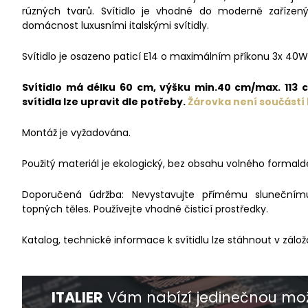
rúzných tvarů. Svítidlo je vhodné do moderně zařízenýc
domácnost luxusními italskými svítidly.
Svítidlo je osazeno paticí E14 o maximálním příkonu 3x 40W
Svítidlo má délku 60 cm, výšku min.40 cm/max. 113
svítidla lze upravit dle potřeby.
Žárovka není součástí 
Montáž je vyžadována.
Použitý materiál je ekologický, bez obsahu volného formald
Doporučená údržba: Nevystavujte přímému slunečnímu 
topných těles. Používejte vhodné čisticí prostředky.
Katalog, technické informace k svítidlu lze stáhnout v zálož
ITALIER
Vám nabízí jedinečnou mož