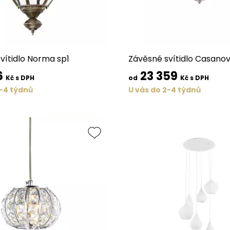
vítidlo Norma sp1
Závěsné svítidlo Casano
6
23 359
Kč s DPH
od
Kč s DPH
2-4 týdnů
U vás do 2-4 týdnů