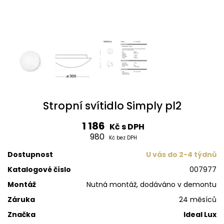
Stropní svítidlo Simply pl2
1 186
Kč s DPH
980
Kč bez DPH
Dostupnost
U vás do 2-4 týdnů
Katalogové číslo
007977
Montáž
Nutná montáž, dodáváno v demontu
Záruka
24 měsíců
Značka
Ideal Lux