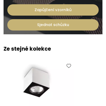
Zapůjčení vzorníků
Sjednat schůzku
Ze stejné kolekce