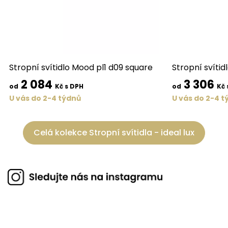
Stropní svítidlo Mood pl1 d09 square
Stropní svítid
2 084
3 306
od
Kč s DPH
od
Kč 
U vás do 2-4 týdnů
U vás do 2-4 t
Celá kolekce Stropní svítidla - ideal lux