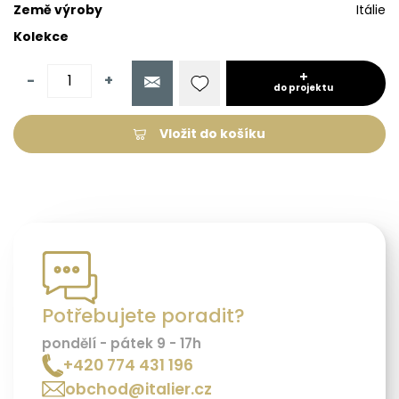
Země výroby
Itálie
Kolekce
-
+
do projektu
Vložit do košíku
Potřebujete poradit?
pondělí - pátek 9 - 17h
+420 774 431 196
obchod@italier.cz