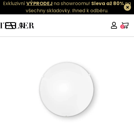
Exkluzivní
VÝPRODEJ
na showroomu!
Sleva až 80%
na
všechny skladovky.
Ihned k odběru.
0