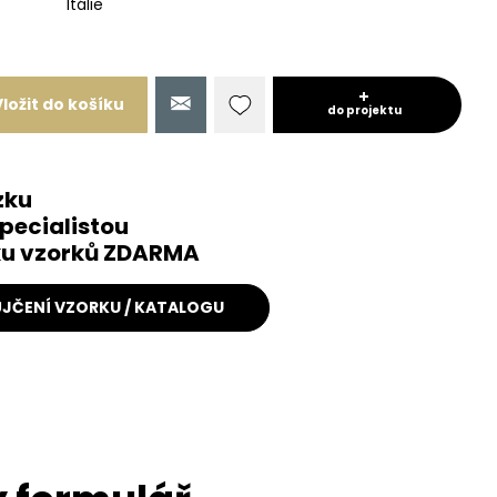
Itálie
Vložit do košíku
do projektu
zku
pecialistou
čku vzorků ZDARMA
JČENÍ VZORKU / KATALOGU