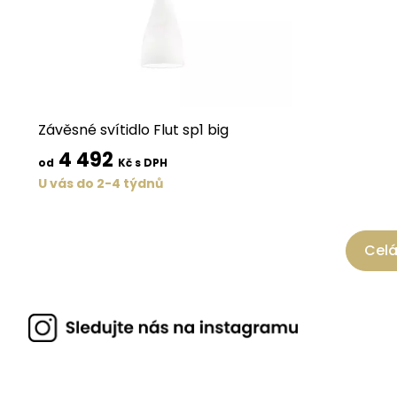
Závěsné svítidlo Flut sp1 big
4 492
od
Kč s DPH
U vás do 2-4 týdnů
Celá