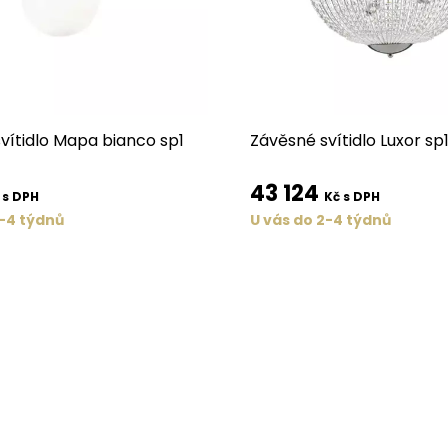
vítidlo Mapa bianco sp1
Závěsné svítidlo Luxor sp
43 124
 s DPH
Kč s DPH
2-4 týdnů
U vás do 2-4 týdnů