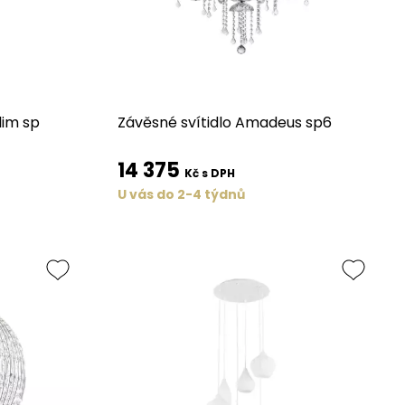
lim sp
Závěsné svítidlo Amadeus sp6
14 375
Kč s DPH
U vás do 2-4 týdnů