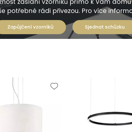
nost zaslání vzorníků přímo k Vám domů 
e potřebné rádi přivezou. Pro více informac
Zapůjčení vzorníků
Sjednat schůzku