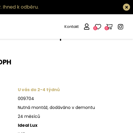
.
Ihned k odběru.
Kontakt
0
0
tidlo Rialto sp5
 DPH
U vás do 2-4 týdnů
009704
Nutná montáž, dodáváno v demontu
24 měsíců
Ideal Lux