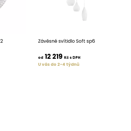
12
Závěsné svítidlo Soft sp6
12 219
od
Kč s DPH
U vás do 2-4 týdnů