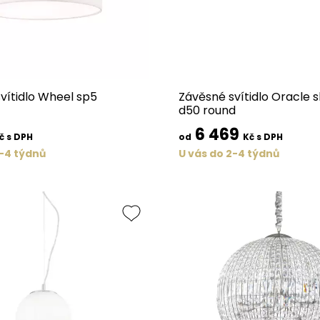
vítidlo Wheel sp5
Závěsné svítidlo Oracle s
d50 round
6 469
č s DPH
od
Kč s DPH
2-4 týdnů
U vás do 2-4 týdnů