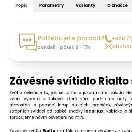
Popis
Parametry
Varianty
O značce
Potřebujete poradit?
+420 77
obchod
pondělí - pátek 9 - 17h
Závěsné svítidlo Rialto
Světlo ovlivňuje to, jak se cítíte a jakou máte náladu. N
váhu. Vyberte si takové, které vám padne do noty. 
atmosféru s pomocí lamp, stolních lampiček, závěsný
stropních svítidel od Italské značky
ideal lux.
Nabídka je 
zpracujeme návrh osvětlení na míru.
Závěsné světlo
Rialto
má tělo a ramena vyrobeny z ručn