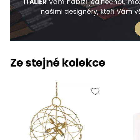
ITALIER
Vám nabízí jedinečnou mož
našimi designéry, kteří Vám vš
Ze stejné kolekce