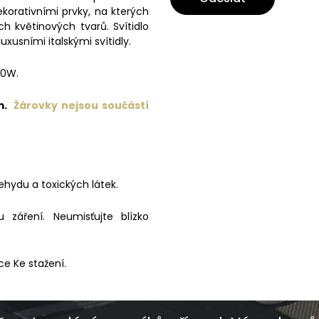
ekorativními prvky, na kterých
ch květinových tvarů. Svítidlo
uxusními italskými svítidly.
40W.
cm.
Žárovky nejsou součástí
ehydu a toxických látek.
záření. Neumisťujte blízko
ce Ke stažení.