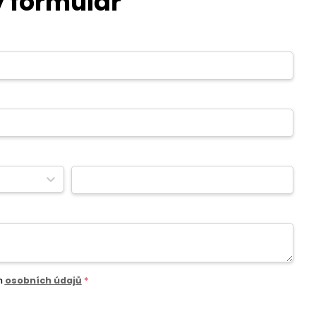
 formulář
m
osobních údajů
*