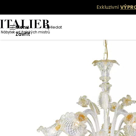
Exkluzivní
VÝPR
Menu
Hledat
Nábytek od italských mistrů
Zavřít