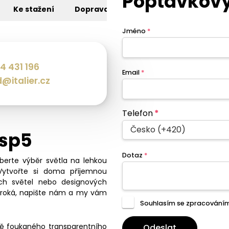
Poptávkový
Ke stažení
Doprava
Jméno
*
4 431 196
Email
*
@italier.cz
Telefon
*
Česko (+420)
 sp5
Dotaz
*
eberte výběr světla na lehkou
Vytvořte si doma příjemnou
ch světel nebo designových
široká, napište nám a my vám
Souhlasím se zpracování
ě foukaného transparentního
Odeslat