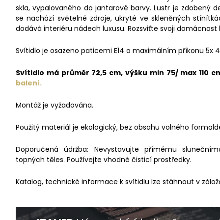
skla, vypalovaného do jantarové barvy. Lustr je zdobený d
se nachází světelné zdroje, ukryté ve skleněných stínítká
dodává interiéru nádech luxusu. Rozsviťte svoji domácnost l
Svítidlo je osazeno paticemi E14 o maximálním příkonu 5x 
Svítidlo má průměr 72,5 cm, výšku min 75/ max 110 
balení.
Montáž je vyžadována.
Použitý materiál je ekologický, bez obsahu volného formald
Doporučená údržba: Nevystavujte přímému slunečnímu 
topných těles. Používejte vhodné čisticí prostředky.
Katalog, technické informace k svítidlu lze stáhnout v zálož