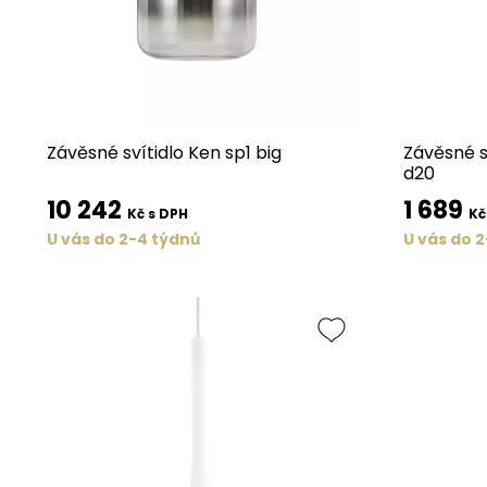
Závěsné svítidlo Ken sp1 big
Závěsné s
d20
10 242
1 689
Kč s DPH
Kč
U vás do 2-4 týdnů
U vás do 