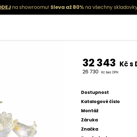
ODEJ
na showroomu!
Sleva až 80%
na všechny skladovky
Závěsné sví
32 343
Kč s
26 730
Kč bez DPH
Dostupnost
Katalogové číslo
Montáž
Záruka
Značka