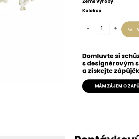
Země výroby
Kolekce
-
+
Domluvte si schů
s designérovým s
a získejte zápůj
MÁM ZÁJEM O ZAPŮ