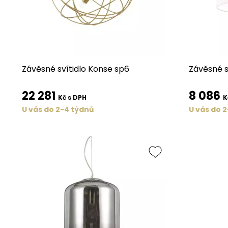
Závěsné svítidlo Konse sp6
Závěsné s
22 281
8 086
Kč s DPH
K
U vás do 2-4 týdnů
U vás do 