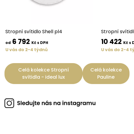
Stropní svítidlo Shell pl4
Stropní svítid
6 792
10 422
od
Kč s DPH
Kč s 
U vás do 2-4 týdnů
U vás do 2-4 t
Celá kolekce Stropní
Celá kolekce
svítidla - ideal lux
Pauline