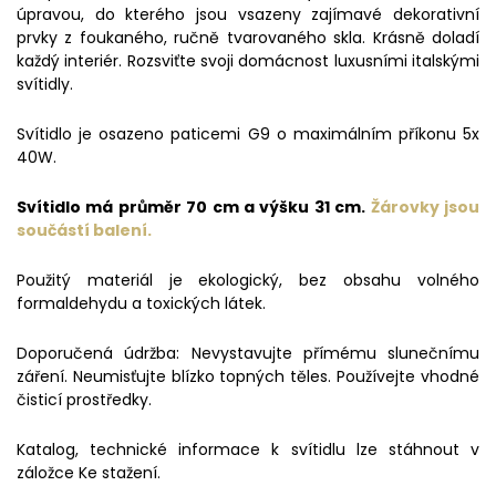
úpravou, do kterého jsou vsazeny zajímavé dekorativní
prvky z foukaného, ručně tvarovaného skla. Krásně doladí
každý interiér. Rozsviťte svoji domácnost luxusními italskými
svítidly.
Svítidlo je osazeno paticemi G9 o maximálním příkonu 5x
40W.
Svítidlo má průměr 70 cm a výšku 31 cm.
Žárovky jsou
součástí balení.
Použitý materiál je ekologický, bez obsahu volného
formaldehydu a toxických látek.
Doporučená údržba: Nevystavujte přímému slunečnímu
záření. Neumisťujte blízko topných těles. Používejte vhodné
čisticí prostředky.
Katalog, technické informace k svítidlu lze stáhnout v
záložce Ke stažení.