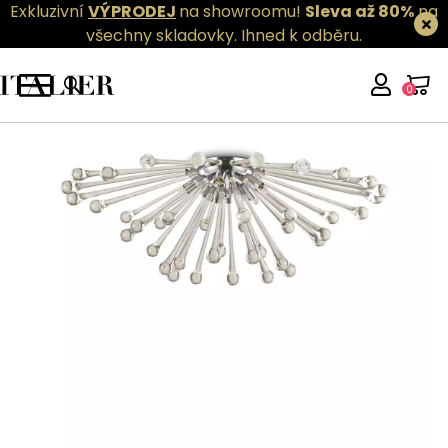
Exkluzivní
VÝPRODEJ
na showroomu!
Sleva až 80%
na
všechny skladovky.
Ihned k odběru.
0