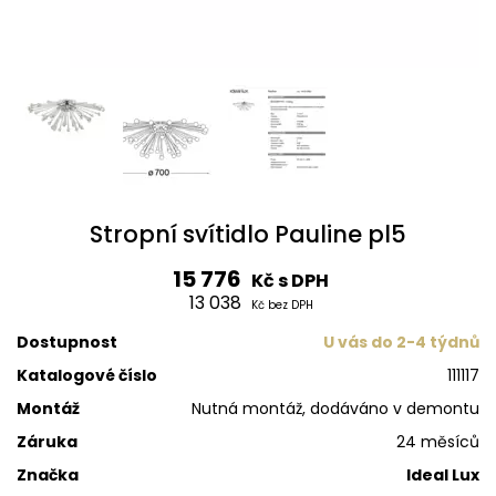
Stropní svítidlo Pauline pl5
15 776
Kč s DPH
13 038
Kč bez DPH
Dostupnost
U vás do 2-4 týdnů
Katalogové číslo
111117
Montáž
Nutná montáž, dodáváno v demontu
Záruka
24 měsíců
Značka
Ideal Lux