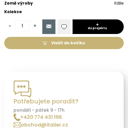
Země výroby
Itálie
Kolekce
-
+
do projektu
Vložit do košíku
Potřebujete poradit?
pondělí - pátek 9 - 17h
+420 774 431 196
obchod@italier.cz