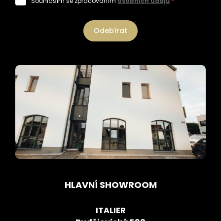
Souhlasím se zpracováním
osobních údajů
*
Odebírat
HLAVNÍ SHOWROOM
ITALIER