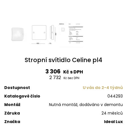
Stropní svítidlo Celine pl4
3 306
Kč s DPH
2 732
Kč bez DPH
Dostupnost
U vás do 2-4 týdnů
Katalogové číslo
044293
Montáž
Nutná montáž, dodáváno v demontu
Záruka
24 měsíců
Značka
Ideal Lux