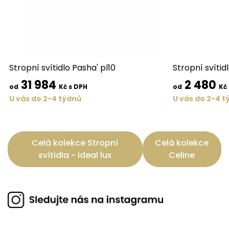
Stropní svítidlo Pasha' pl10
Stropní svítid
31 984
2 480
od
Kč s DPH
od
Kč
U vás do 2-4 týdnů
U vás do 2-4 t
Celá kolekce Stropní
Celá kolekce
svítidla - ideal lux
Celine