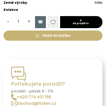
Země výroby
Itálie
Kolekce
-
+
do projektu
Vložit do košíku
Potřebujete poradit?
pondělí - pátek 9 - 17h
+420 774 431 196
obchod@italier.cz