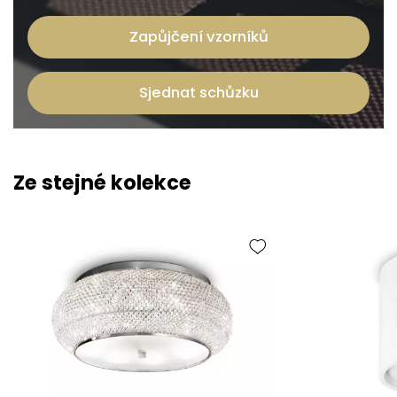
Zapůjčení vzorníků
Sjednat schůzku
Ze stejné kolekce