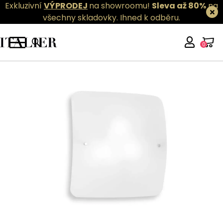
Exkluzivní
VÝPRODEJ
na showroomu!
Sleva až 80%
na
všechny skladovky.
Ihned k odběru.
0