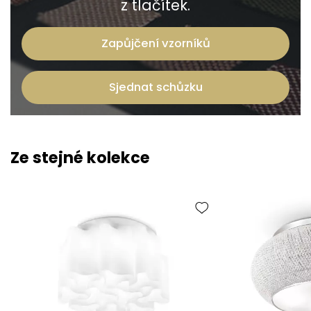
z tlačítek.
Zapůjčení vzorníků
Sjednat schůzku
Ze stejné kolekce