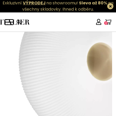
Exkluzivní
VÝPRODEJ
na showroomu!
Sleva až 80%
na
všechny skladovky.
Ihned k odběru.
0