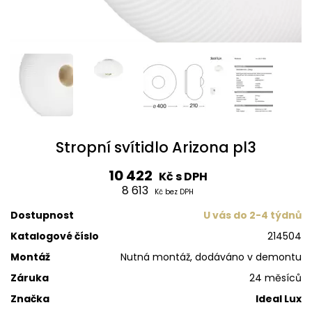
Stropní svítidlo Arizona pl3
10 422
Kč s DPH
8 613
Kč bez DPH
Dostupnost
U vás do 2-4 týdnů
Katalogové číslo
214504
Montáž
Nutná montáž, dodáváno v demontu
Záruka
24 měsíců
Značka
Ideal Lux