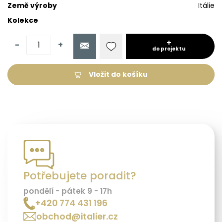
Země výroby
Itálie
Kolekce
-
+
do projektu
Vložit do košíku
Potřebujete poradit?
pondělí - pátek 9 - 17h
+420 774 431 196
obchod@italier.cz