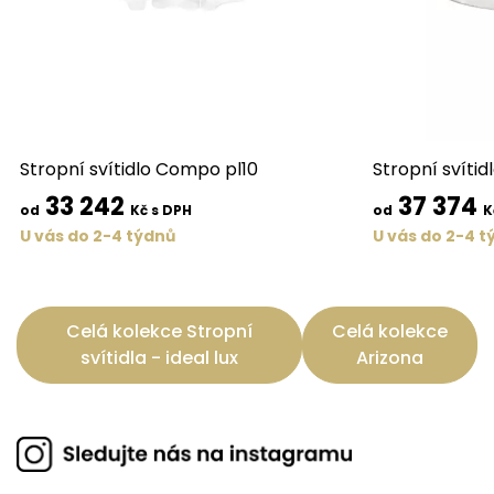
Stropní svítidlo Compo pl10
Stropní svítid
33 242
37 374
od
Kč s DPH
od
K
U vás do 2-4 týdnů
U vás do 2-4 t
Celá kolekce Stropní
Celá kolekce
svítidla - ideal lux
Arizona