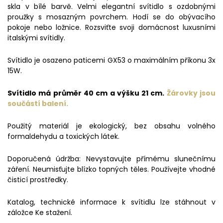
skla v bílé barvě. Velmi elegantní svítidlo s ozdobnými
proužky s mosazným povrchem. Hodí se do obývacího
pokoje nebo ložnice. Rozsviťte svoji domácnost luxusními
italskými svítidly.
Svítidlo je osazeno paticemi GX53 o maximálním příkonu 3x
15W.
Svítidlo má průměr 40 cm a výšku 21 cm.
Žárovky jsou
součástí balení.
Použitý materiál je ekologický, bez obsahu volného
formaldehydu a toxických látek.
Doporučená údržba: Nevystavujte přímému slunečnímu
záření. Neumisťujte blízko topných těles. Používejte vhodné
čisticí prostředky.
Katalog, technické informace k svítidlu lze stáhnout v
záložce Ke stažení.