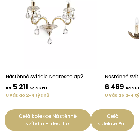
Nástěnné svítidlo Negresco ap2
Nástěnné svít
5 211
6 469
od
Kč s DPH
Kč s D
U vás do 2-4 týdnů
U vás do 2-4 t
Celá kolekce Nástěnné
Celá
svítidla - ideal lux
kolekce Pan