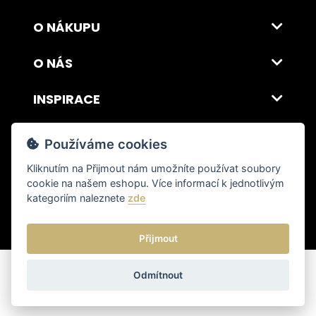
O NÁKUPU
O NÁS
INSPIRACE
DOPRAVA A PLATBA
Používáme cookies
Kliknutím na
Přijmout
nám umožníte používat soubory
cookie na našem eshopu. Více informací k jednotlivým
© 2026 ITALSKY INTERIER s.r.o. Vytvořilo INIZIO Internet Media s.r.o.
|
nastavení cookies
kategoriím naleznete
zde
Přijmout
Odmítnout