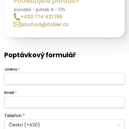
Potřebujete poradit?
pondělí - pátek 9 - 17h
+420 774 431 196
obchod@italier.cz
Poptávkový formulář
Jméno
*
Email
*
Telefon
*
Česko (+420)