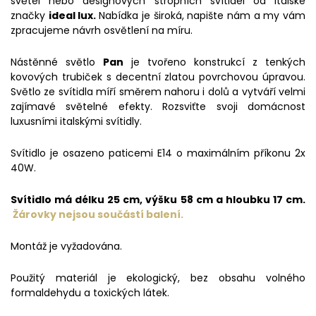
světel nebo designových stropních svítidel od Italské
značky
ideal lux.
Nabídka je široká, napište nám a my vám
zpracujeme návrh osvětlení na míru.
Nástěnné světlo
Pan
je tvořeno konstrukcí z tenkých
kovových trubiček s decentní zlatou povrchovou úpravou.
Světlo ze svítidla míří směrem nahoru i dolů a vytváří velmi
zajímavé světelné efekty. Rozsviťte svoji domácnost
luxusními italskými svítidly.
Svítidlo je osazeno paticemi E14 o maximálním příkonu 2x
40W.
Svítidlo má délku 25 cm, výšku 58 cm a hloubku 17 cm.
Žárovky nejsou součástí balení.
Montáž je vyžadována.
Použitý materiál je ekologický, bez obsahu volného
formaldehydu a toxických látek.