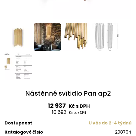
Nástěnné svítidlo Pan ap2
12 937
Kč s DPH
10 692
Kč bez DPH
Dostupnost
U vás do 2-4 týdnů
Katalogové číslo
208794