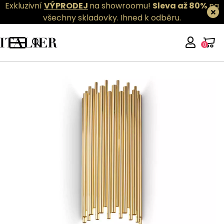
Exkluzivní
VÝPRODEJ
na showroomu!
Sleva až 80%
na
všechny skladovky.
Ihned k odběru.
0