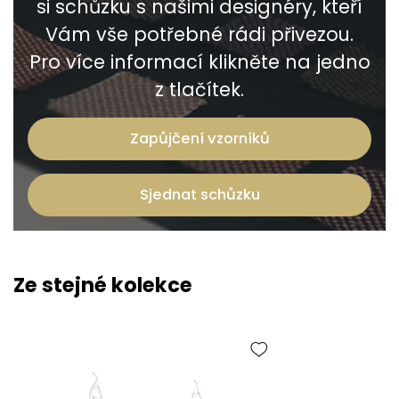
si schůzku s našimi designéry, kteří
Vám vše potřebné rádi přivezou.
Pro více informací klikněte na jedno
z tlačítek.
Zapůjčení vzorníků
Sjednat schůzku
Ze stejné kolekce