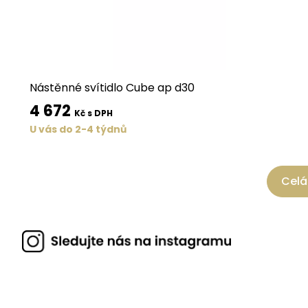
Nástěnné svítidlo Cube ap d30
4 672
Kč s DPH
U vás do 2-4 týdnů
Celá