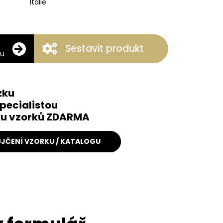
Itálie
Sestavit produkt
ku
zku
pecialistou
čku vzorků ZDARMA
JČENÍ VZORKU / KATALOGU