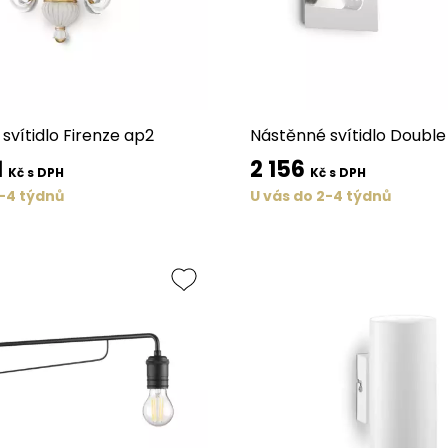
svítidlo Firenze ap2
Nástěnné svítidlo Double
1
2 156
Kč s DPH
Kč s DPH
2-4 týdnů
U vás do 2-4 týdnů