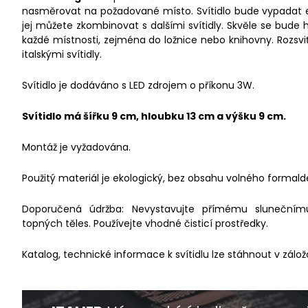
nasměrovat na požadované místo. Svítidlo bude vypadat e
jej můžete zkombinovat s dalšími svítidly. Skvěle se bude 
každé místnosti, zejména do ložnice nebo knihovny. Rozsvi
italskými svítidly.
Svítidlo je dodáváno s LED zdrojem o příkonu 3W.
Svítidlo má šířku 9 cm, hloubku 13 cm a výšku 9 cm.
Montáž je vyžadována.
Použitý materiál je ekologický, bez obsahu volného formald
Doporučená údržba: Nevystavujte přímému slunečnímu 
topných těles. Používejte vhodné čisticí prostředky.
Katalog, technické informace k svítidlu lze stáhnout v zálož