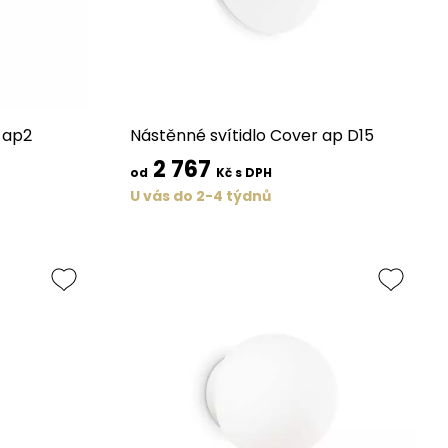
 ap2
Nástěnné svítidlo Cover ap D15
2 767
od
Kč s DPH
U vás do 2-4 týdnů