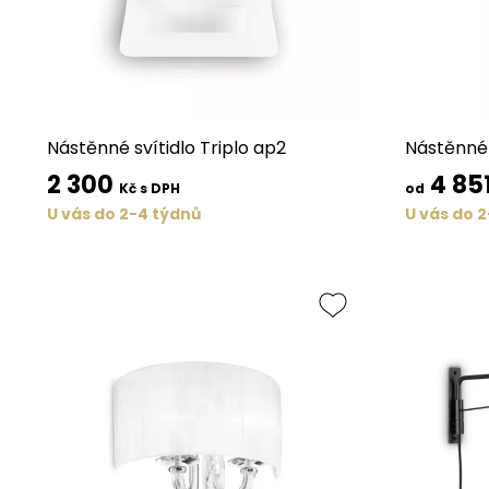
Nástěnné svítidlo Triplo ap2
Nástěnné 
2 300
4 85
Kč s DPH
od
U vás do 2-4 týdnů
U vás do 