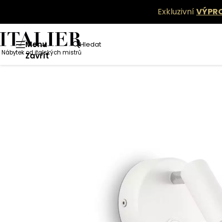
Exkluzivní
VÝPR
Menu
Hledat
Nábytek od italských mistrů
Zavřít