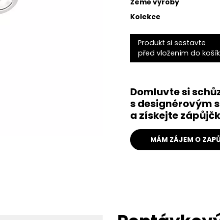
Země výroby
Kolekce
Produkt si sestavte
před vložením do koší
Domluvte si schů
s designérovým s
a získejte zápůj
MÁM ZÁJEM O ZAPŮ