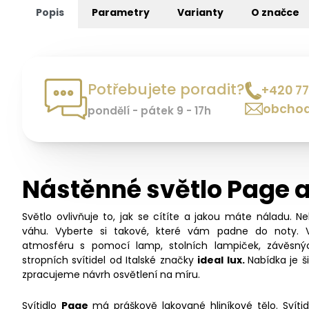
Popis
Parametry
Varianty
O značce
Potřebujete poradit?
+420 77
obchod
pondělí - pátek 9 - 17h
Nástěnné světlo Page 
Světlo ovlivňuje to, jak se cítíte a jakou máte náladu. N
váhu. Vyberte si takové, které vám padne do noty. 
atmosféru s pomocí lamp, stolních lampiček, závěsný
stropních svítidel od Italské značky
ideal lux.
Nabídka je 
zpracujeme návrh osvětlení na míru.
Svítidlo
Page
má práškově lakované hliníkové tělo. Svítid