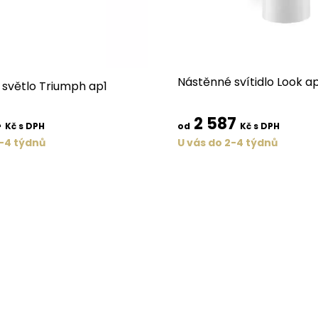
Nástěnné svítidlo Look a
světlo Triumph ap1
4
2 587
Kč s DPH
od
Kč s DPH
2-4 týdnů
U vás do 2-4 týdnů