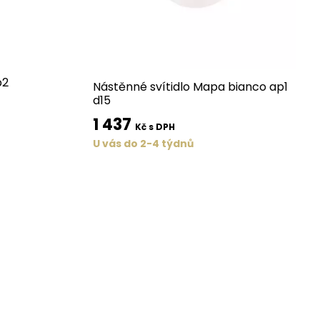
p2
Nástěnné svítidlo Mapa bianco ap1
d15
1 437
Kč s DPH
U vás do 2-4 týdnů