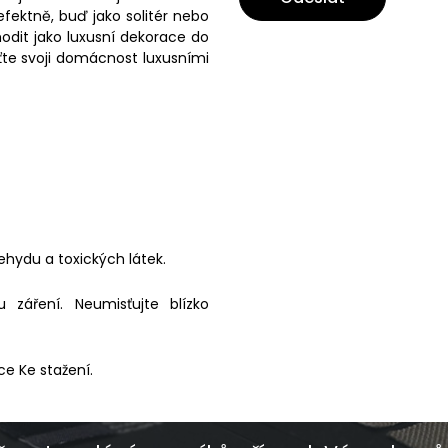
fektně, buď jako solitér nebo
hodit jako luxusní dekorace do
ťte svoji domácnost luxusními
ehydu a toxických látek.
záření. Neumisťujte blízko
ce Ke stažení.