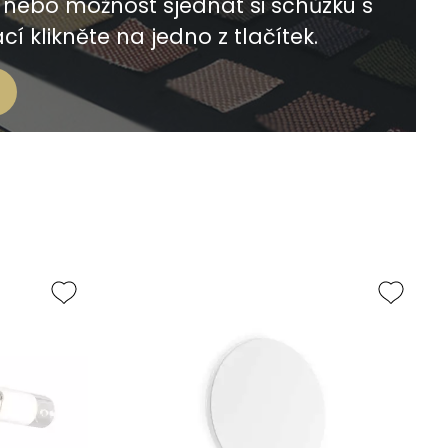
nebo možnost sjednat si schůzku s
í klikněte na jedno z tlačítek.