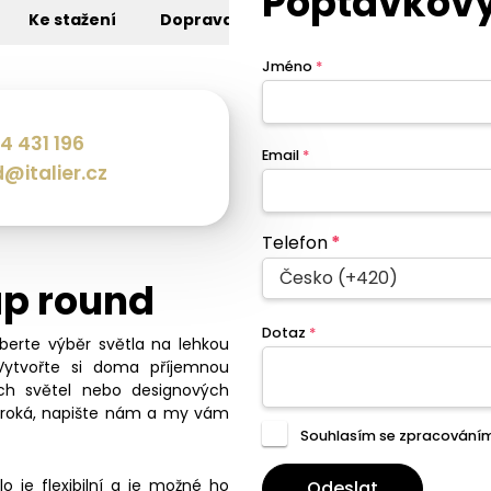
Poptávkový
Ke stažení
Doprava
Jméno
*
4 431 196
Email
*
@italier.cz
Telefon
*
Česko (+420)
ap round
Dotaz
*
eberte výběr světla na lehkou
Vytvořte si doma příjemnou
ch světel nebo designových
široká, napište nám a my vám
Souhlasím se zpracování
lo je flexibilní a je možné ho
Odeslat