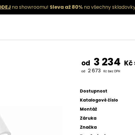
ODEJ
na showroomu!
Sleva až 80%
na všechny skladovky
Nástěnné s
3 234
od
Kč 
2 673
od
Kč bez DPH
Dostupnost
Katalogové číslo
Montáž
Záruka
Značka