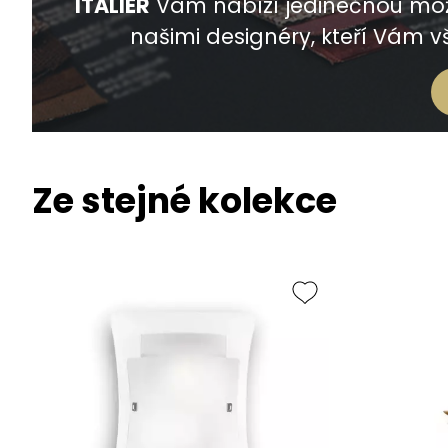
ITALIER
Vám nabízí jedinečnou mož
našimi designéry, kteří Vám vš
Ze stejné kolekce