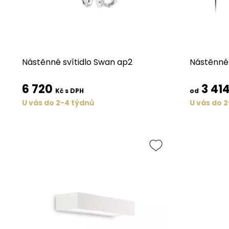
Nástěnné svítidlo Swan ap2
Nástěnné 
6 720
3 41
Kč s DPH
od
U vás do 2-4 týdnů
U vás do 