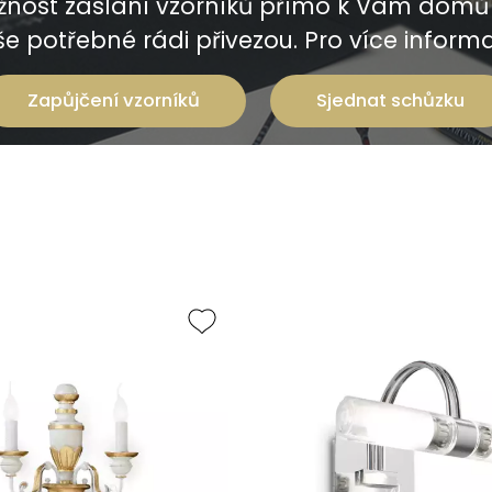
nost zaslání vzorníků přímo k Vám domů 
e potřebné rádi přivezou. Pro více informac
Zapůjčení vzorníků
Sjednat schůzku