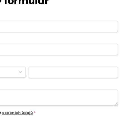
 formulář
m
osobních údajů
*