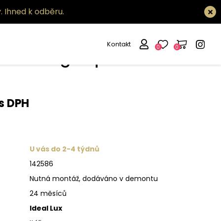
.
Ihned k odběru.
Kontakt
0
0
větlo Page ap round
s DPH
U vás do 2-4 týdnů
142586
Nutná montáž, dodáváno v demontu
24 měsíců
Ideal Lux