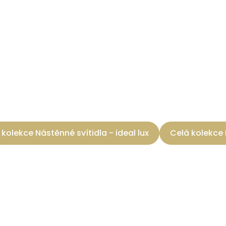
 kolekce Nástěnné svítidla - ideal lux
Celá kolekce