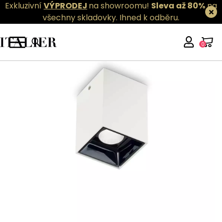
Exkluzivní
VÝPRODEJ
na showroomu!
Sleva až 80%
na
všechny skladovky.
Ihned k odběru.
0