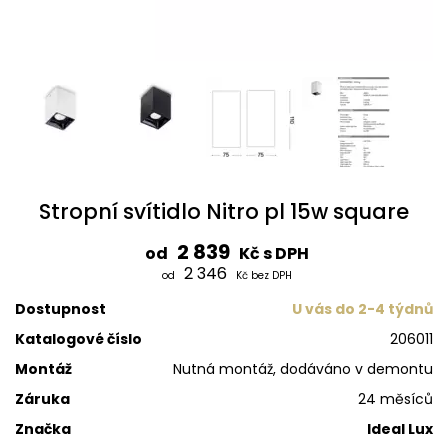
Stropní svítidlo Nitro pl 15w square
2 839
od
Kč s DPH
2 346
od
Kč bez DPH
Dostupnost
U vás do 2-4 týdnů
Katalogové číslo
206011
Montáž
Nutná montáž, dodáváno v demontu
Záruka
24 měsíců
Značka
Ideal Lux