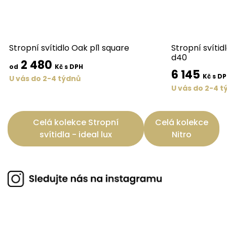
Stropní svítidlo Oak pl1 square
Stropní svítid
d40
2 480
od
Kč s DPH
6 145
Kč s D
U vás do 2-4 týdnů
U vás do 2-4 t
Celá kolekce Stropní
Celá kolekce
svítidla - ideal lux
Nitro