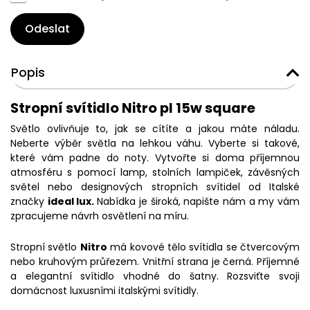
Odeslat
Popis
Stropní svítidlo Nitro pl 15w square
Světlo ovlivňuje to, jak se cítíte a jakou máte náladu.
Neberte výběr světla na lehkou váhu. Vyberte si takové,
které vám padne do noty. Vytvořte si doma příjemnou
atmosféru s pomocí lamp, stolních lampiček, závěsných
světel nebo designových stropních svítidel od Italské
značky
ideal lux.
Nabídka je široká, napište nám a my vám
zpracujeme návrh osvětlení na míru.
Stropní světlo
Nitro
má kovové tělo svítidla se čtvercovým
nebo kruhovým průřezem. Vnitřní strana je černá. Příjemné
a elegantní svítidlo vhodné do šatny. Rozsviťte svoji
domácnost luxusními italskými svítidly.