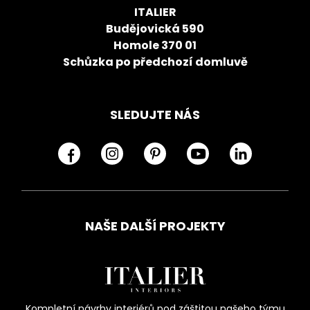
ITALIER
Budějovická 590
Homole 370 01
Schůzka po předchozí domluvě
SLEDUJTE NÁS
NAŠE DALŠÍ PROJEKTY
Kompletní návrhy interiérů pod záštitou našeho týmu