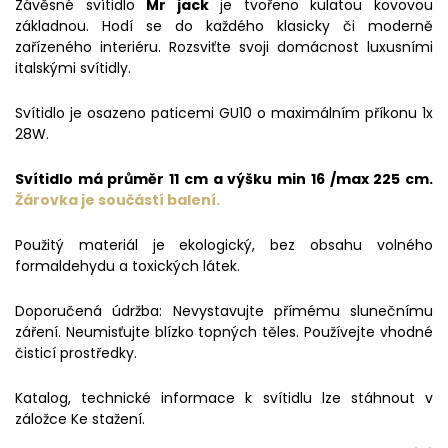
Závěsné svítidlo
Mr jack
je tvořeno kulatou kovovou
základnou. Hodí se do každého klasicky či moderně
zařízeného interiéru. Rozsviťte svoji domácnost luxusními
italskými svítidly.
Svítidlo je osazeno paticemi GU10 o maximálním příkonu 1x
28W.
Svítidlo má průměr 11 cm a výšku min 16 /max 225 cm.
Žárovka je součástí balení.
Použitý materiál je ekologický, bez obsahu volného
formaldehydu a toxických látek.
Doporučená údržba: Nevystavujte přímému slunečnímu
záření. Neumisťujte blízko topných těles. Používejte vhodné
čisticí prostředky.
Katalog, technické informace k svítidlu lze stáhnout v
záložce Ke stažení.