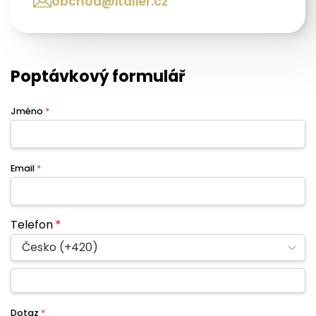
obchod@italier.cz
Poptávkový formulář
Jméno
*
Email
*
Telefon
*
Česko (+420)
Dotaz
*