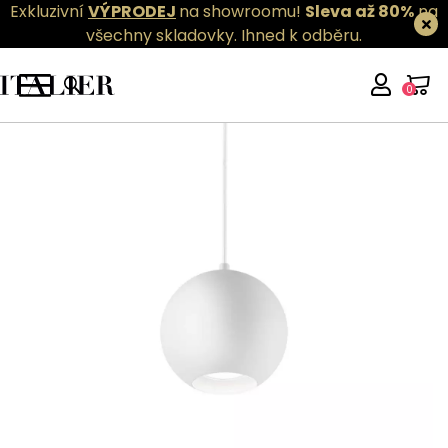
Exkluzivní
VÝPRODEJ
na showroomu!
Sleva až 80%
na
všechny skladovky.
Ihned k odběru.
0