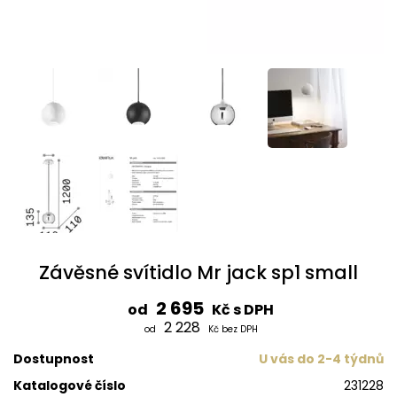
Závěsné svítidlo Mr jack sp1 small
2 695
od
Kč s DPH
2 228
od
Kč bez DPH
Dostupnost
U vás do 2-4 týdnů
Katalogové číslo
231228