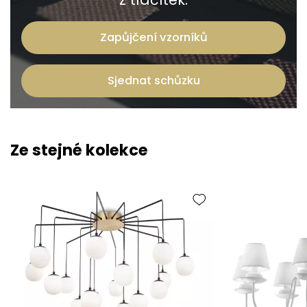
Zapůjčení vzorníků
Sjednat schůzku
Ze stejné kolekce