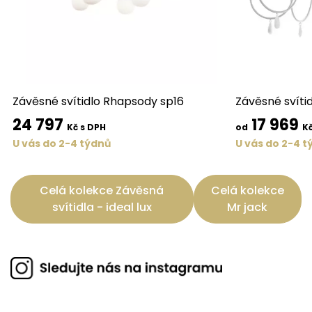
Závěsné svítidlo Rhapsody sp16
Závěsné svíti
24 797
17 969
Kč s DPH
od
Kč
U vás do 2-4 týdnů
U vás do 2-4 t
Celá kolekce Závěsná
Celá kolekce
svítidla - ideal lux
Mr jack