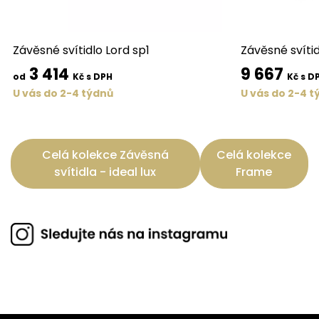
Závěsné svítidlo Lord sp1
Závěsné svíti
3 414
9 667
od
Kč s DPH
Kč s D
U vás do 2-4 týdnů
U vás do 2-4 t
Celá kolekce Závěsná
Celá kolekce
svítidla - ideal lux
Frame