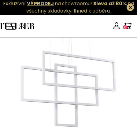
Exkluzivní
VÝPRODEJ
na showroomu!
Sleva až 80%
na
všechny skladovky.
Ihned k odběru.
0