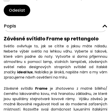
Odeslat
Popis
Závěsné svítidlo Frame sp rettangolo
Světlo ovlivňuje to, jak se cítíte a jakou máte náladu.
Neberte výběr světla na lehkou váhu. Vyberte si takové,
které vám padne do noty. Vytvořte si doma příjemnou
atmosféru s pomocí lamp, stolních lampiček, závěsných
světel nebo designových stropních svítidel od Italské
značky
ideal lux.
Nabídka je široká, napište nám a my vám
zpracujeme návrh osvětlení na míru.
Závěsné svítidlo
Frame
je zhotoveno z matně bílého/
černého lakovaného kovu, má hranatou základnu, ze které
jsou spuštěny stejnotvaré kovové rámy. Výšku závěsů je
možné libovolně regulovat Hodí se do moderně zařízených
místností. Rozsviťte svoji domácnost luxusními italskými