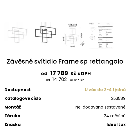
Závěsné svítidlo Frame sp rettangolo
17 789
od
Kč s DPH
14 702
od
Kč bez DPH
Dostupnost
U vás do 2-4 týdnů
Katalogové číslo
253589
Montáž
Ne, dodáváno sestavené
Záruka
24 měsíců
Značka
Ideal Lux