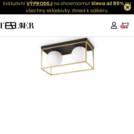
Exkluzivní
VÝPRODEJ
na showroomu!
Sleva až 80%
na
všechny skladovky.
Ihned k odběru.
0