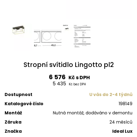
Stropní svítidlo Lingotto pl2
6 576
Kč s DPH
5 435
Kč bez DPH
Dostupnost
U vás do 2-4 týdnů
Katalogové číslo
198149
Montáž
Nutná montáž, dodáváno v demontu
Záruka
24 měsíců
Značka
Ideal Lux