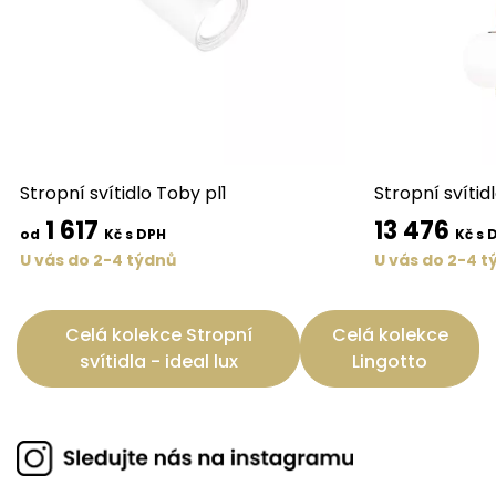
Stropní svítidlo Toby pl1
Stropní svítid
1 617
13 476
od
Kč s DPH
Kč s 
U vás do 2-4 týdnů
U vás do 2-4 t
Celá kolekce Stropní
Celá kolekce
svítidla - ideal lux
Lingotto