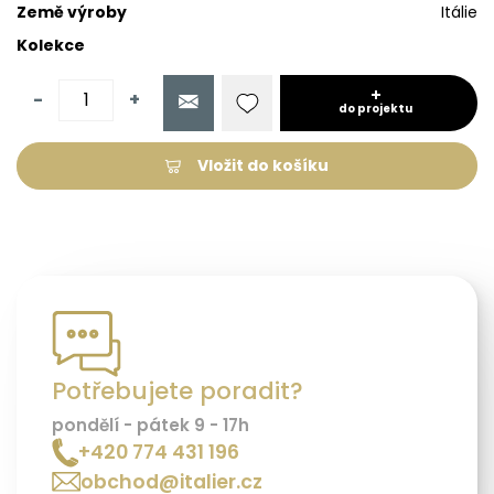
Země výroby
Itálie
Kolekce
-
+
do projektu
Vložit do košíku
Potřebujete poradit?
pondělí - pátek 9 - 17h
+420 774 431 196
obchod@italier.cz