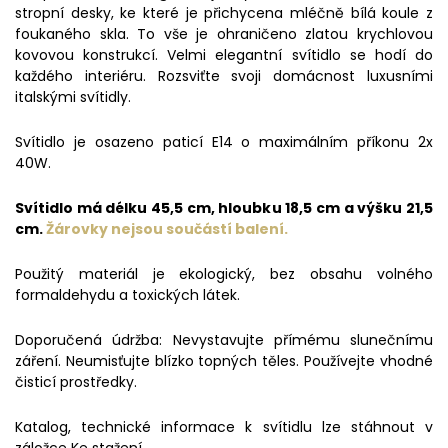
stropní desky, ke které je přichycena mléčně bílá koule z
foukaného skla. To vše je ohraničeno zlatou krychlovou
kovovou konstrukcí. Velmi elegantní svítidlo se hodí do
každého interiéru. Rozsviťte svoji domácnost luxusními
italskými svítidly.
Svítidlo je osazeno paticí E14 o maximálním příkonu 2x
40W.
Svítidlo má délku 45,5 cm, hloubku 18,5 cm a výšku 21,5
cm.
Žárovky nejsou součástí balení.
Použitý materiál je ekologický, bez obsahu volného
formaldehydu a toxických látek.
Doporučená údržba: Nevystavujte přímému slunečnímu
záření. Neumisťujte blízko topných těles. Používejte vhodné
čisticí prostředky.
Katalog, technické informace k svítidlu lze stáhnout v