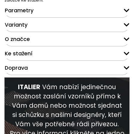
záložce Ke stažení.
Parametry
Varianty
O značce
Ke stažení
Doprava
ITALIER
Vám nabízí jedinečnou
možnost zaslání vzorníků přímo k
Vám domů nebo možnost sjednat
si schůzku s našimi designéry, kteří
Vám vše potřebné rádi přivezou.
Pro více informací klikněte na jedno