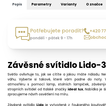
Popis
Parametry
Varianty
O značce
Potřebujete poradit?
+420 77
obchod
pondělí - pátek 9 - 17h
Závěsné svítidlo Lido-3
Světlo ovlivňuje to, jak se cítíte a jakou máte náladu. N
váhu. Vyberte si takové, které vám padne do noty. 
atmosféru s pomocí lamp, stolních lampiček, závěsný
stropních svítidel od Italské značky
ideal lux.
Nabídka je 
zpracujeme návrh osvětlení na míru.
Závěsné svítidlo
Lido
je vytvořené z foukaného kouřovéh