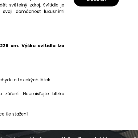
ět světelný zdroj. Svítidlo je
e svoji domácnost luxusními
26 cm. Výšku svítidla lze
ehydu a toxických látek.
záření. Neumisťujte blízko
ce Ke stažení.