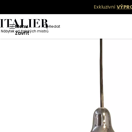
Exkluzivní
VÝPR
Menu
Hledat
Nábytek od italských mistrů
Zavřít