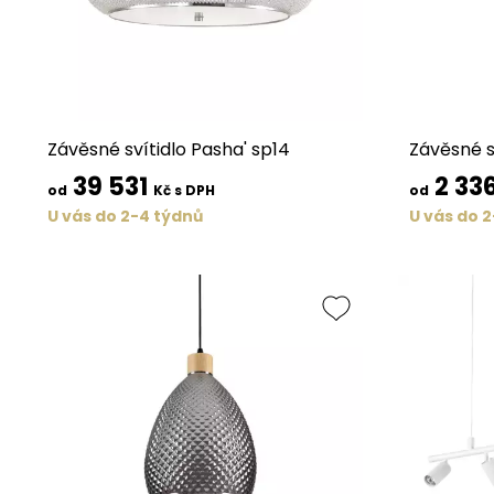
Závěsné svítidlo Pasha' sp14
Závěsné sv
39 531
2 33
od
Kč s DPH
od
U vás do 2-4 týdnů
U vás do 