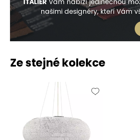
ITALIER
Vám nabízí jedinečnou mož
našimi designéry, kteří Vám vš
Ze stejné kolekce