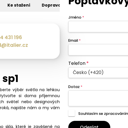
Poptávkový
Ke stažení
Doprava
Jméno
*
4 431 196
Email
*
@italier.cz
Telefon
*
Česko (+420)
 sp1
Dotaz
*
eberte výběr světla na lehkou
Vytvořte si doma příjemnou
ch světel nebo designových
široká, napište nám a my vám
Souhlasím se zpracování
o skla, které je zavěšené na
Odeslat