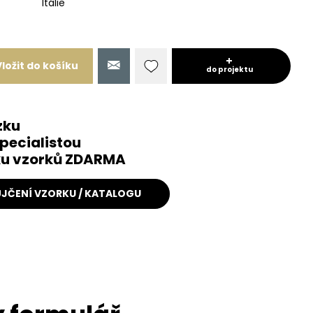
Itálie
Vložit do košíku
do projektu
zku
pecialistou
čku vzorků ZDARMA
JČENÍ VZORKU / KATALOGU