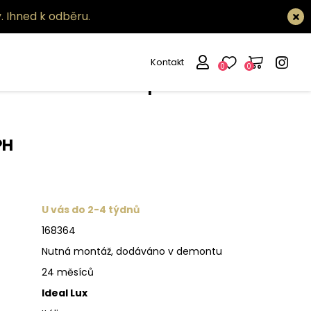
.
Ihned k odběru.
Kontakt
0
0
tidlo Lido-3 sp1
PH
U vás do 2-4 týdnů
168364
Nutná montáž, dodáváno v demontu
24 měsíců
Ideal Lux