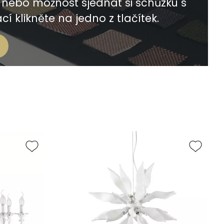
nebo možnost sjednat si schůzku s
í klikněte na jedno z tlačítek.