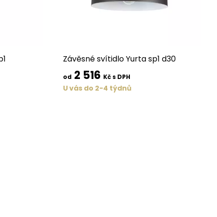
p1
Závěsné svítidlo Yurta sp1 d30
2 516
od
Kč s DPH
U vás do 2-4 týdnů