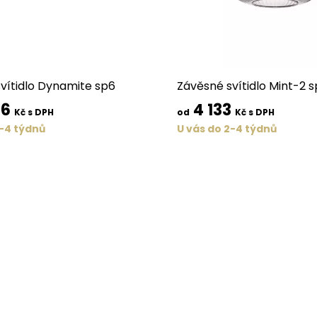
vítidlo Dynamite sp6
Závěsné svítidlo Mint-2 s
56
4 133
Kč s DPH
od
Kč s DPH
2-4 týdnů
U vás do 2-4 týdnů