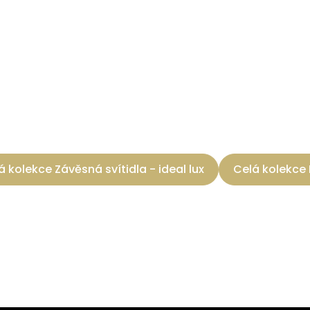
á kolekce Závěsná svítidla - ideal lux
Celá kolekce 