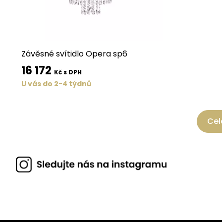
Závěsné svítidlo Opera sp6
16 172
Kč s DPH
U vás do 2-4 týdnů
Cel