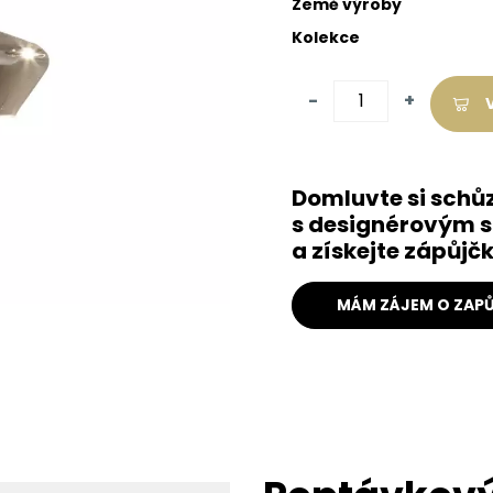
Země výroby
Kolekce
-
+
Domluvte si schů
s designérovým s
a získejte zápůj
MÁM ZÁJEM O ZAPŮ