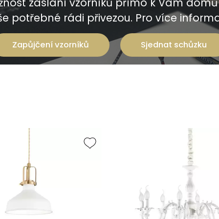
nost zaslání vzorníků přímo k Vám domů 
e potřebné rádi přivezou. Pro více informac
Zapůjčení vzorníků
Sjednat schůzku