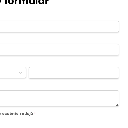
 formulář
m
osobních údajů
*