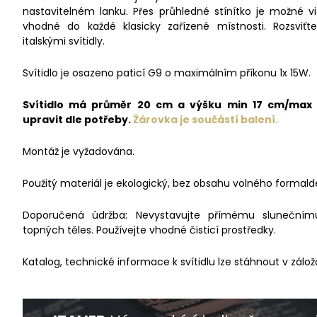
nastavitelném lanku. Přes průhledné stínítko je možné vid
vhodné do každé klasicky zařízené místnosti. Rozsviťt
italskými svítidly.
Svítidlo je osazeno paticí G9 o maximálním příkonu 1x 15W.
Svítidlo má průměr 20 cm a výšku min 17 cm/max 2
upravit dle potřeby.
Žárovka je
součástí balení.
Montáž je vyžadována.
Použitý materiál je ekologický, bez obsahu volného formald
Doporučená údržba: Nevystavujte přímému slunečnímu 
topných těles. Používejte vhodné čisticí prostředky.
Katalog, technické informace k svítidlu lze stáhnout v zálož