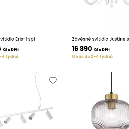
ítidlo Eris-1 sp1
Závěsné svítidlo Justine 
6
16 890
Kč s DPH
Kč s DPH
2-4 týdnů
U vás do 2-4 týdnů