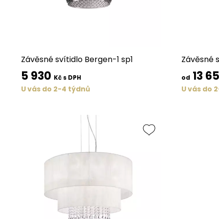
Závěsné svítidlo Bergen-1 sp1
Závěsné s
5 930
13 6
Kč s DPH
od
U vás do 2-4 týdnů
U vás do 