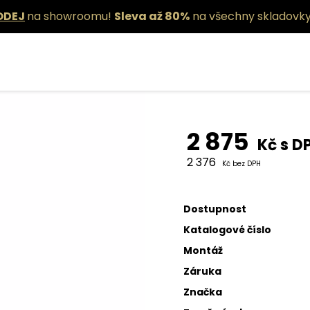
ODEJ
na showroomu!
Sleva až 80%
na všechny skladovky
Závěsné sví
2 875
Kč s D
2 376
Kč bez DPH
Dostupnost
Katalogové číslo
Montáž
Záruka
Značka