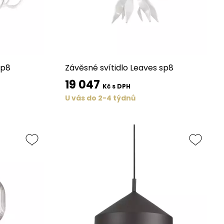
sp8
Závěsné svítidlo Leaves sp8
19 047
Kč s DPH
U vás do 2-4 týdnů