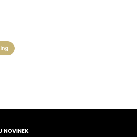
King
U NOVINEK