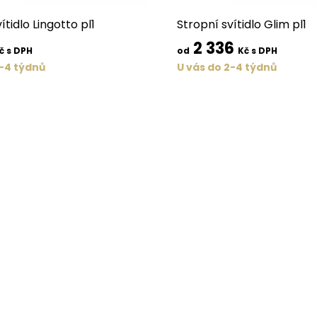
ítidlo Lingotto pl1
Stropní svítidlo Glim pl1
2 336
č s DPH
od
Kč s DPH
2-4 týdnů
U vás do 2-4 týdnů