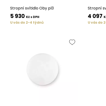
Stropní svítidlo Oby pl3
Stropní sv
5 930
4 097
Kč s DPH
K
U vás do 2-4 týdnů
U vás do 