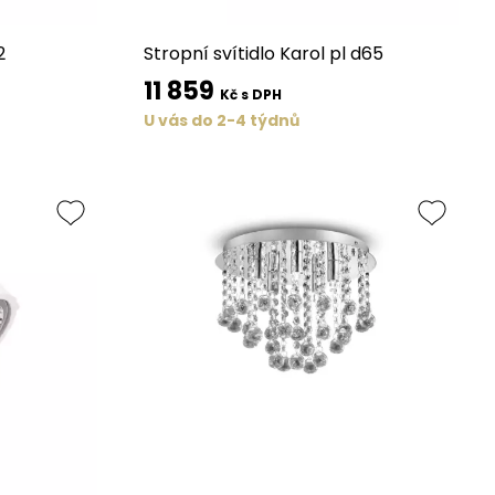
2
Stropní svítidlo Karol pl d65
11 859
Kč s DPH
U vás do 2-4 týdnů