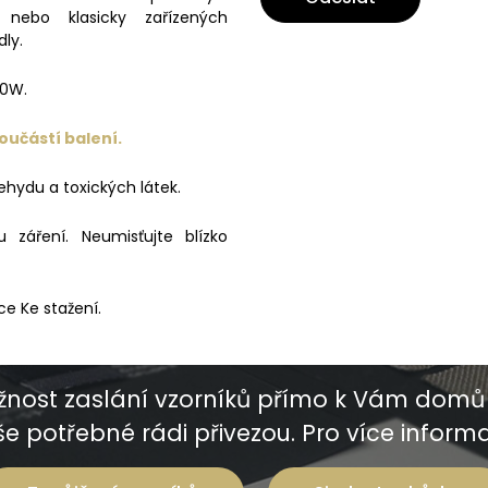
nebo klasicky zařízených
dly.
40W.
oučástí balení.
ehydu a toxických látek.
záření. Neumisťujte blízko
ce Ke stažení.
nost zaslání vzorníků přímo k Vám domů 
e potřebné rádi přivezou. Pro více informac