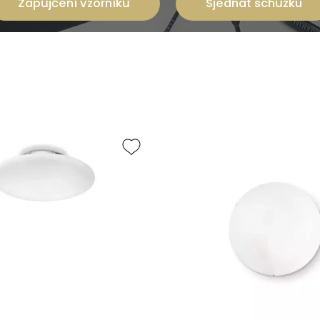
Zapůjčení vzorníků
Sjednat schůzku