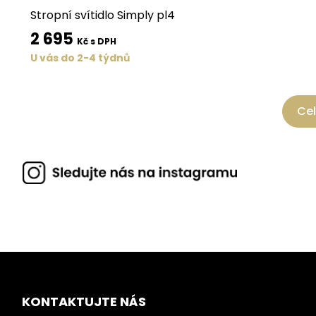
Stropní svítidlo Simply pl4
2 695
Kč s DPH
U vás do 2-4 týdnů
Cel
KONTAKTUJTE NÁS