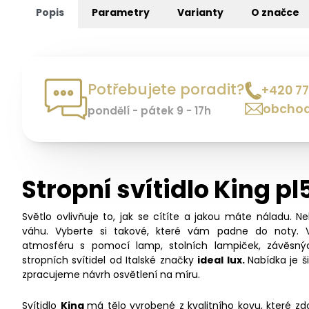
Popis
Parametry
Varianty
O značce
Potřebujete poradit?
+420 77
obchod
pondělí - pátek 9 - 17h
Stropní svítidlo King pl
Světlo ovlivňuje to, jak se cítíte a jakou máte náladu. N
váhu. Vyberte si takové, které vám padne do noty. 
atmosféru s pomocí lamp, stolních lampiček, závěsný
stropních svítidel od Italské značky
ideal lux.
Nabídka je 
zpracujeme návrh osvětlení na míru.
Svítidlo
King
má tělo vyrobené z kvalitního kovu, které z