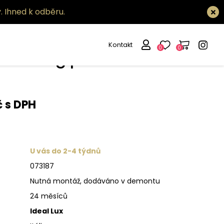
.
Ihned k odběru.
Kontakt
0
0
idlo King pl5
č s DPH
U vás do 2-4 týdnů
073187
Nutná montáž, dodáváno v demontu
24 měsíců
Ideal Lux