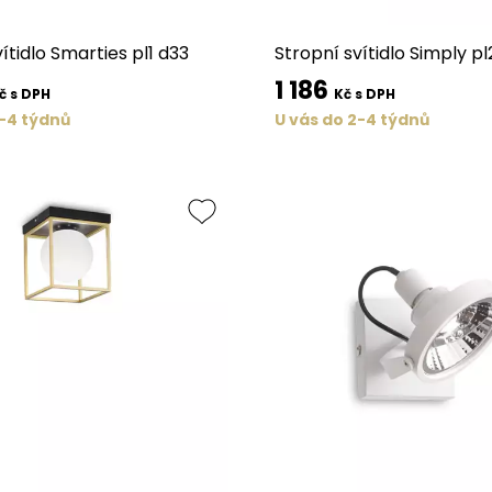
ítidlo Smarties pl1 d33
Stropní svítidlo Simply pl
1 186
č s DPH
Kč s DPH
2-4 týdnů
U vás do 2-4 týdnů