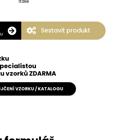
Itálie
Sestavit produkt
ku
zku
pecialistou
čku vzorků ZDARMA
JČENÍ VZORKU / KATALOGU