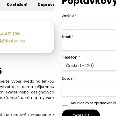
Poptávkový
Ke stažení
Doprava
Jméno
*
4 431 196
Email
*
@italier.cz
Telefon
*
Česko (+420)
5
Dotaz
*
eberte výběr světla na lehkou
Vytvořte si doma příjemnou
ch světel nebo designových
široká, napište nám a my vám
Souhlasím se zpracování
dobí dekorativní komponenty z
Odeslat