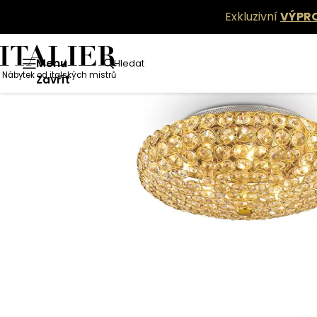
Exkluzivní
VÝPR
Menu
Hledat
Nábytek od italských mistrů
Zavřít