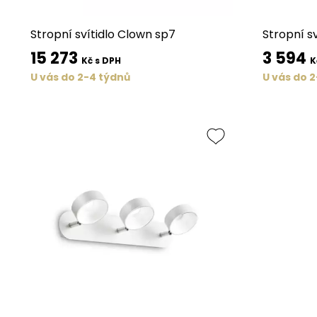
Stropní svítidlo Clown sp7
Stropní sv
15 273
3 594
Kč s DPH
K
U vás do 2-4 týdnů
U vás do 