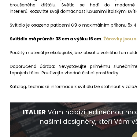
broušeného křišťálu. Světlo se hodí do moderně 
interiérů. Rozsviťte svoji domácnost luxusními italskými svíti
Svítidlo je osazeno paticemi G9 o maximálním příkonu 5x 
Svítidlo má průměr 38 cm a výšku 16 cm.
Žárovky jsou s
Použitý materiál je ekologický, bez obsahu volného formald
Doporučená údržba: Nevystavujte přímému slunečnímu 
topných těles. Používejte vhodné čisticí prostředky.
Katalog, technické informace k svítidlu lze stáhnout v zálož
ITALIER
Vám nabízí jedinečnou mož
našimi designéry, kteří Vám vš