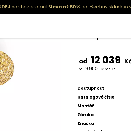
ODEJ
na showroomu!
Sleva až 80%
na všechny skladovky
Stropní svít
12 039
od
K
9 950
od
Kč bez DPH
Dostupnost
Katalogové číslo
Montáž
Záruka
Značka