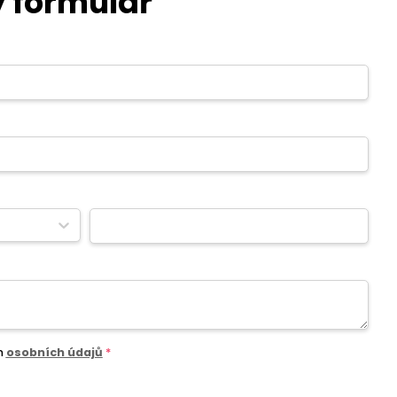
 formulář
m
osobních údajů
*