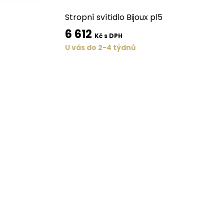
Stropní svítidlo Bijoux pl5
6 612
Kč s DPH
U vás do 2-4 týdnů