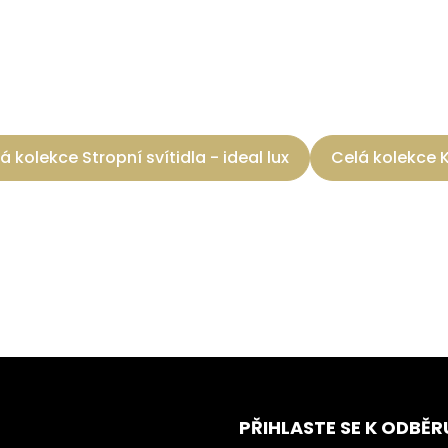
á kolekce Stropní svítidla - ideal lux
Celá kolekce 
PŘIHLASTE SE K ODBĚR