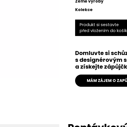
Země výroby
Kolekce
Produkt si sestavte
před vložením do koší
Domluvte si schů
s designérovým s
a získejte zápůj
MÁM ZÁJEM O ZAPŮ