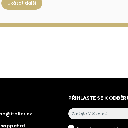
Ukázat další
PŘIHLASTE SE K ODBĚR
od@italier.cz
sapp chat