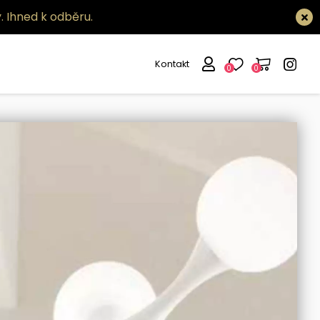
.
Ihned k odběru.
Kontakt
0
0
deal lux