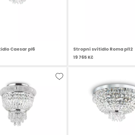
tidlo Caesar pl6
Stropní svítidlo Roma pl12
19 765 Kč