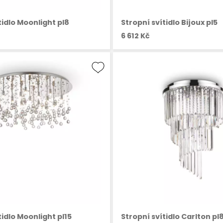
tidlo Moonlight pl8
Stropní svítidlo Bijoux pl5
6 612 Kč
tidlo Moonlight pl15
Stropní svítidlo Carlton pl