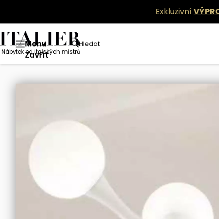
Exkluzivní
VÝPR
Menu
Hledat
Nábytek od italských mistrů
Kolekce nábytku
Doplňky
Glamour svítidla
S
Zavřít