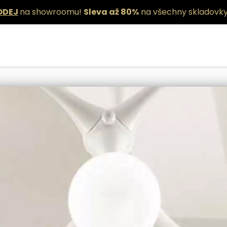
ODEJ
na showroomu!
Sleva až 80%
na všechny skladovky
tropní svítidla
Křišťálová stropní svítidla
Stropní svítidla - i