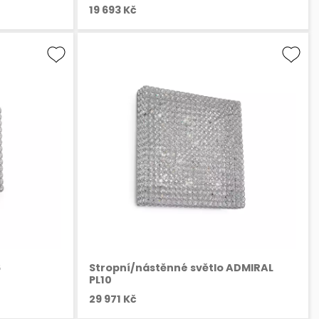
19 693 Kč
6
Stropní/nástěnné světlo ADMIRAL
PL10
29 971 Kč