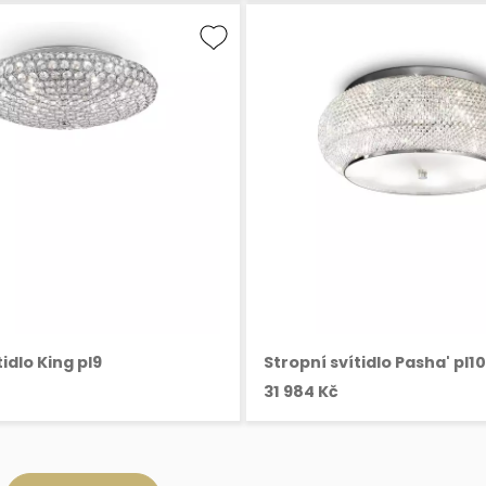
idlo King pl9
Stropní svítidlo Pasha' pl10
31 984 Kč