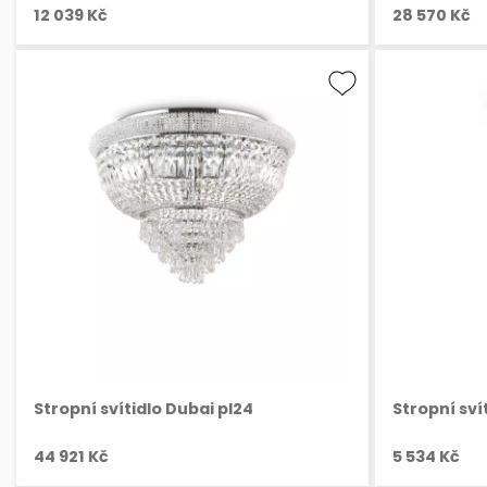
12 039 Kč
28 570 Kč
Stropní svítidlo Dubai pl24
Stropní sví
44 921 Kč
5 534 Kč