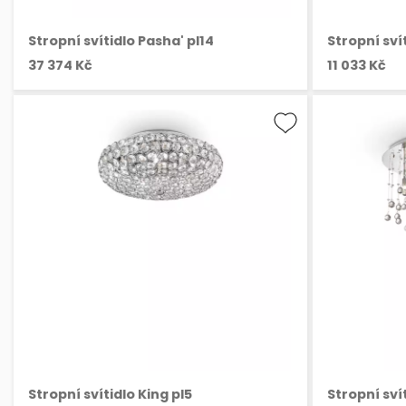
Stropní svítidlo Pasha' pl14
Stropní sví
37 374 Kč
11 033 Kč
Stropní svítidlo King pl5
Stropní sví