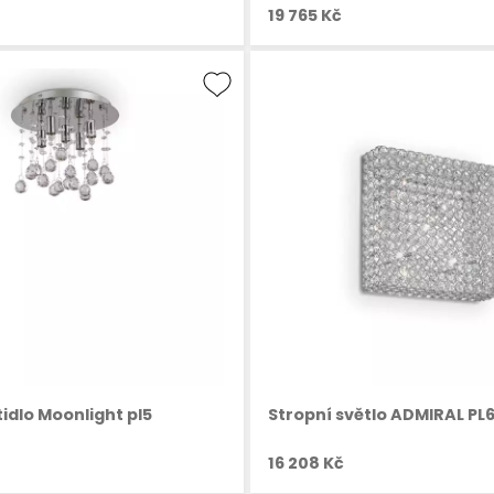
19 765 Kč
tidlo Moonlight pl5
Stropní světlo ADMIRAL PL
16 208 Kč