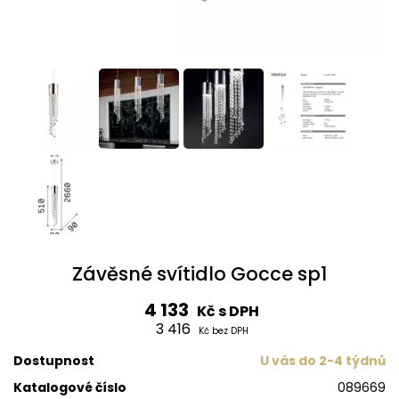
Závěsné svítidlo Gocce sp1
4 133
Kč s DPH
3 416
Kč bez DPH
Dostupnost
U vás do 2-4 týdnů
Katalogové číslo
089669