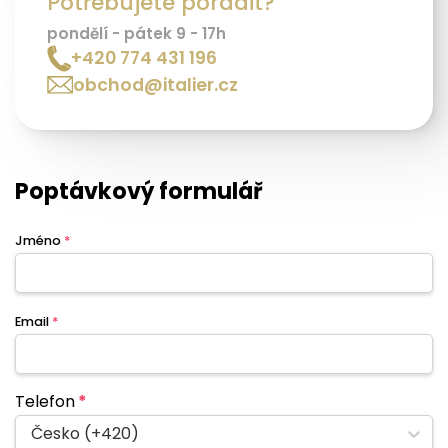
Potřebujete poradit?
pondělí - pátek 9 - 17h
+420 774 431 196
obchod@italier.cz
Poptávkový formulář
Jméno
*
Email
*
Telefon
*
Česko (+420)