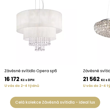
Závěsné svítidlo Opera sp6
Závěsné svítid
16 172
21 562
Kč s DPH
Kč s 
U vás do 2-4 týdnů
U vás do 2-4 t
Celá kolekce Závěsná svítidla - ideal lux