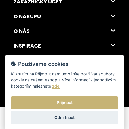
ZÁKAZNICKÝ ÚČET
O NÁKUPU
O NÁS
INSPIRACE
DOPRAVA A PLATBA
Používáme cookies
Kliknutím na
Přijmout
nám umožníte používat soubory
cookie na našem eshopu. Více informací k jednotlivým
© 2026 ITALSKY INTERIER s.r.o. Vytvořilo INIZIO Internet Media s.r.o.
|
nastavení cookies
kategoriím naleznete
zde
Přijmout
Odmítnout