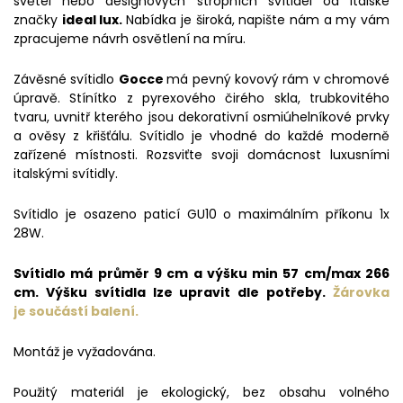
světel nebo designových stropních svítidel od Italské
značky
ideal lux.
Nabídka je široká, napište nám a my vám
zpracujeme návrh osvětlení na míru.
Závěsné svítidlo
Gocce
má pevný kovový rám v chromové
úpravě. Stínítko z pyrexového čirého skla, trubkovitého
tvaru, uvnitř kterého jsou dekorativní osmiúhelníkové prvky
a ověsy z křišťálu. Svítidlo je vhodné do každé moderně
zařízené místnosti. Rozsviťte svoji domácnost luxusními
italskými svítidly.
Svítidlo je osazeno paticí GU10 o maximálním příkonu 1x
28W.
Svítidlo má průměr 9 cm a výšku min 57 cm/max 266
cm. Výšku svítidla lze upravit dle potřeby.
Žárovka
je
součástí balení.
Montáž je vyžadována.
Použitý materiál je ekologický, bez obsahu volného