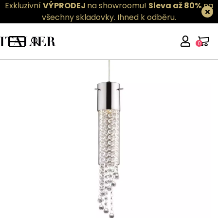
Exkluzivní
VÝPRODEJ
na showroomu!
Sleva až 80%
na
všechny skladovky.
Ihned k odběru.
0