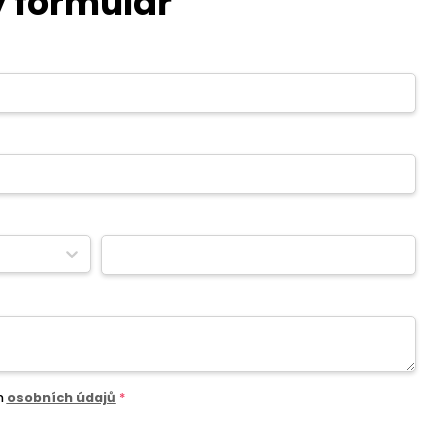
 formulář
m
osobních údajů
*