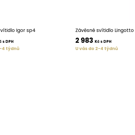
vítidlo Igor sp4
Závěsné svítidlo Lingotto
2 983
č s DPH
Kč s DPH
2-4 týdnů
U vás do 2-4 týdnů