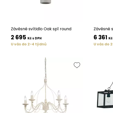
Závěsné svítidlo Oak sp1 round
Závěsné sv
2 695
6 361
Kč s DPH
Kč
U vás do 2-4 týdnů
U vás do 