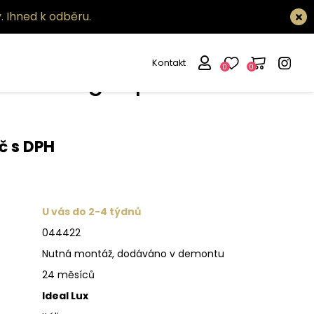
.
Ihned k odběru.
Kontakt
0
0
ítidlo Doge sp6
č s DPH
U vás do 2-4 týdnů
044422
Nutná montáž, dodáváno v demontu
24 měsíců
Ideal Lux