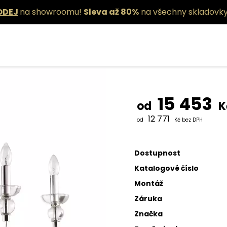
ODEJ
na showroomu!
Sleva až 80%
na všechny skladovky
Závěsné sv
15 453
od
K
12 771
od
Kč bez DPH
Dostupnost
Katalogové číslo
Montáž
Záruka
Značka