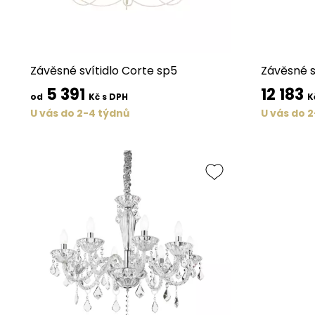
Závěsné svítidlo Corte sp5
Závěsné s
5 391
12 183
od
Kč s DPH
K
U vás do 2-4 týdnů
U vás do 