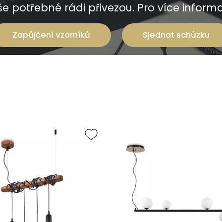
e potřebné rádi přivezou. Pro více informac
Zapůjčení vzorníků
Sjednat schůzku