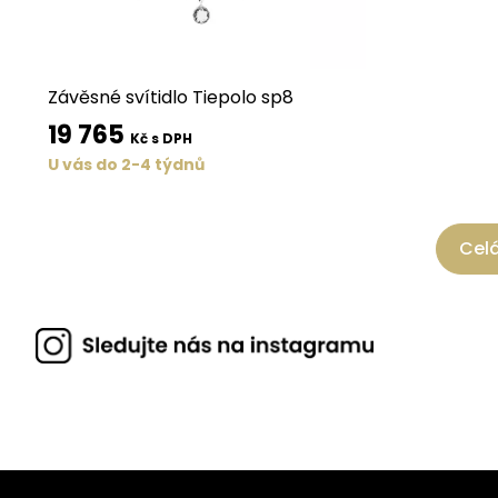
Závěsné svítidlo Tiepolo sp8
19 765
Kč s DPH
U vás do 2-4 týdnů
Celá