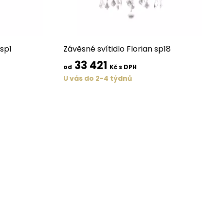
 sp1
Závěsné svítidlo Florian sp18
33 421
od
Kč s DPH
U vás do 2-4 týdnů