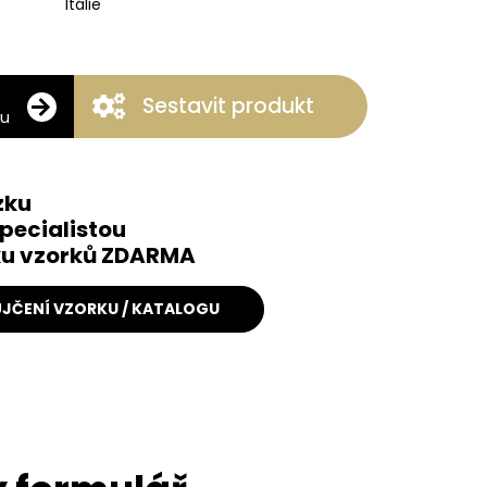
Itálie
Sestavit produkt
ku
zku
pecialistou
čku vzorků ZDARMA
JČENÍ VZORKU / KATALOGU