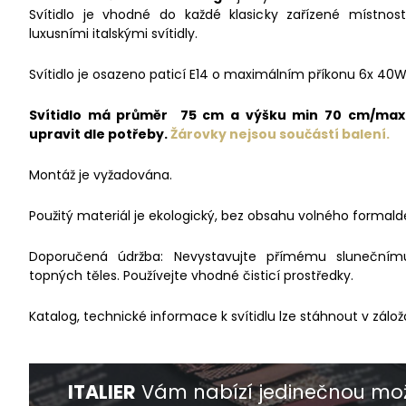
Svítidlo je vhodné do každé klasicky zařízené místnost
luxusními italskými svítidly.
Svítidlo je osazeno paticí E14 o maximálním příkonu 6x 40W
Svítidlo má průměr 75 cm a výšku min 70 cm/max 1
upravit dle potřeby.
Žárovky nejsou
součástí balení.
Montáž je vyžadována.
Použitý materiál je ekologický, bez obsahu volného formald
Doporučená údržba: Nevystavujte přímému slunečnímu 
topných těles. Používejte vhodné čisticí prostředky.
Katalog, technické informace k svítidlu lze stáhnout v zálož
ITALIER
Vám nabízí jedinečnou mož