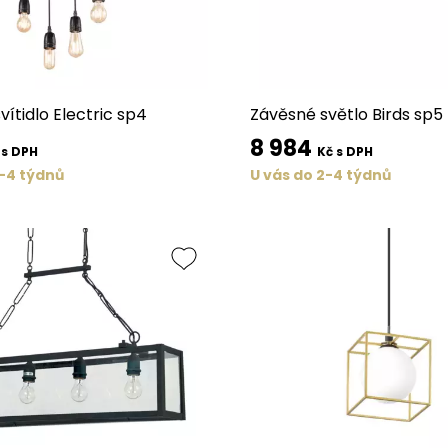
ítidlo Electric sp4
Závěsné světlo Birds sp5
8 984
 s DPH
Kč s DPH
2-4 týdnů
U vás do 2-4 týdnů