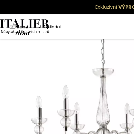
Exkluzivní
VÝPR
Menu
Hledat
Nábytek od italských mistrů
Zavřít