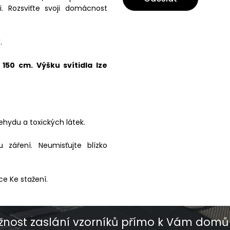
i. Rozsviťte svoji domácnost
.
50 cm. Výšku svítidla lze
ehydu a toxických látek.
záření. Neumisťujte blízko
ce Ke stažení.
nost zaslání vzorníků přímo k Vám domů 