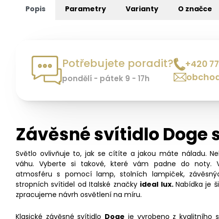
Popis
Parametry
Varianty
O značce
Potřebujete poradit?
+420 77
obchod
pondělí - pátek 9 - 17h
Závěsné svítidlo Doge 
Světlo ovlivňuje to, jak se cítíte a jakou máte náladu. N
váhu. Vyberte si takové, které vám padne do noty. 
atmosféru s pomocí lamp, stolních lampiček, závěsný
stropních svítidel od Italské značky
ideal lux.
Nabídka je 
zpracujeme návrh osvětlení na míru.
Klasické závěsné svítidlo
Doge
je vyrobeno z kvalitního 