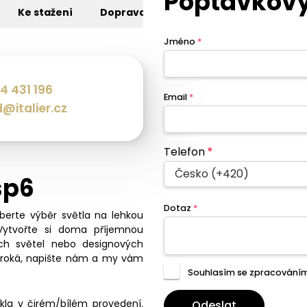
Poptávkový
Ke stažení
Doprava
Jméno
*
4 431 196
Email
*
@italier.cz
Telefon
*
Česko (+420)
sp6
Dotaz
*
eberte výběr světla na lehkou
Vytvořte si doma příjemnou
ch světel nebo designových
široká, napište nám a my vám
Souhlasím se zpracování
skla v čirém/bílém provedení.
Odeslat