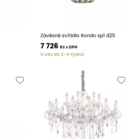
Závěsné svítidlo Rondo sp1 d25
7 726
Kč s DPH
U vás do 2-4 týdnů