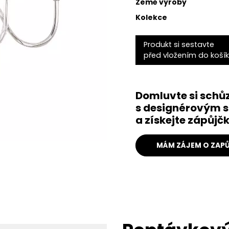
Země výroby
Kolekce
Produkt si sestavte
před vložením do koší
Domluvte si schů
s designérovým s
a získejte zápůj
MÁM ZÁJEM O ZAPŮ