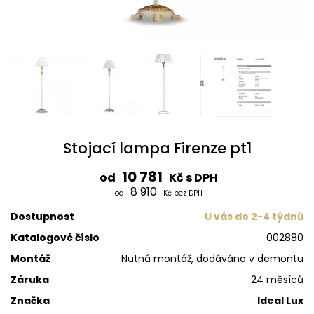
Stojací lampa Firenze pt1
10 781
od
Kč s DPH
8 910
od
Kč bez DPH
Dostupnost
U vás do 2-4 týdnů
Katalogové číslo
002880
Montáž
Nutná montáž, dodáváno v demontu
Záruka
24 měsíců
Značka
Ideal Lux