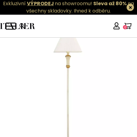
Exkluzivní
VÝPRODEJ
na showroomu!
Sleva až 80%
na
všechny skladovky.
Ihned k odběru.
0