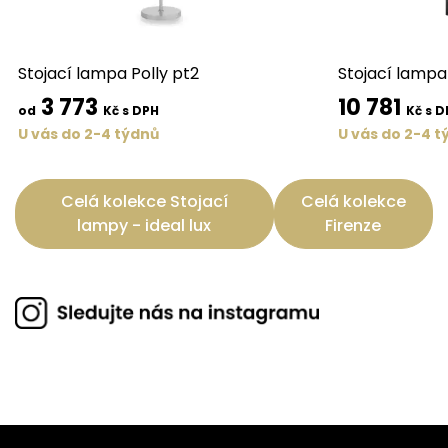
Stojací lampa Polly pt2
Stojací lampa
3 773
10 781
od
Kč s DPH
Kč s D
U vás do 2-4 týdnů
U vás do 2-4 t
Celá kolekce Stojací
Celá kolekce
lampy - ideal lux
Firenze