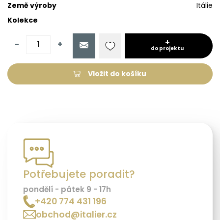
Země výroby
Itálie
Kolekce
-
+
do projektu
Vložit do košíku
Potřebujete poradit?
pondělí - pátek 9 - 17h
+420 774 431 196
obchod@italier.cz