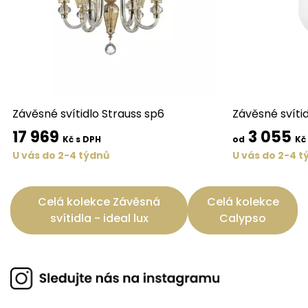
Závěsné svítidlo Strauss sp6
Závěsné svítid
17 969
3 055
Kč s DPH
od
Kč
U vás do 2-4 týdnů
U vás do 2-4 t
Celá kolekce Závěsná
Celá kolekce
svítidla - ideal lux
Calypso