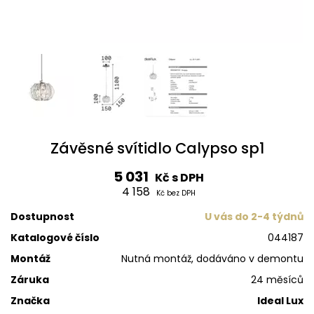
Závěsné svítidlo Calypso sp1
5 031
Kč s DPH
4 158
Kč bez DPH
Dostupnost
U vás do 2-4 týdnů
Katalogové číslo
044187
Montáž
Nutná montáž, dodáváno v demontu
Záruka
24 měsíců
Značka
Ideal Lux