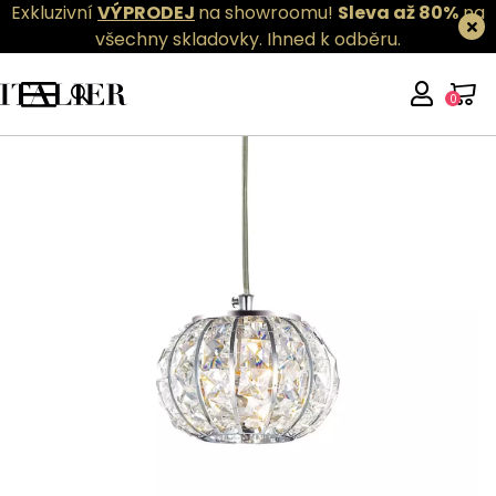
Exkluzivní
VÝPRODEJ
na showroomu!
Sleva až 80%
na
všechny skladovky.
Ihned k odběru.
0