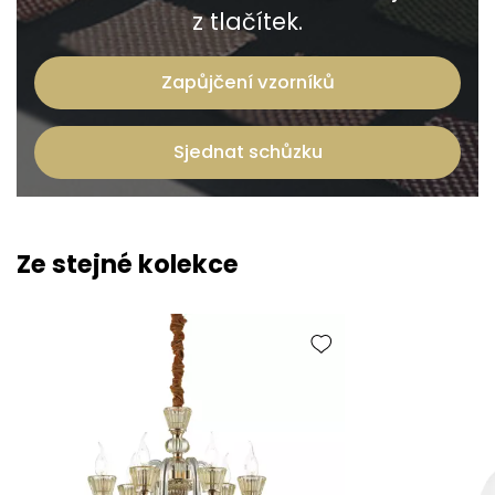
z tlačítek.
Zapůjčení vzorníků
Sjednat schůzku
Ze stejné kolekce