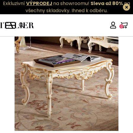
Exkluzivní
VÝPRODEJ
na showroomu!
Sleva až 80%
na
všechny skladovky.
Ihned k odběru.
0