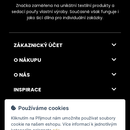
Značka zaměřena na unikátní textilní produkty a
sedací poufy vlastní výroby. Současně však funguje i
jako šicí dílna pro individuální zakázky.
ZÁKAZNICKÝ ÚČET
O NÁKUPU
O NÁS
INSPIRACE
DOPRAVA A PLATBA
Používáme cookies
Kliknutím na
Přijmout
nám umožníte používat soubory
cookie na našem eshopu. Více informací k jednotlivým
© 2026 ITALSKY INTERIER s.r.o. Vytvořilo INIZIO Internet Media s.r.o.
|
nastavení cookies