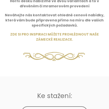
Horní desku nabízíme ve dvou variantách a to v
dřevěném či mramorovém provedení
Neváhejte nás kontaktovat ohledně cenové nabídky,
která vám bude připravena přímo na míru dle vašich
specifických požadavků.
ZDE SI PRO INSPIRACI MŮŽETE PROHLÉDNOUT NAŠE
ZÁMECKÉ REALIZACE
.
Ke stažení: