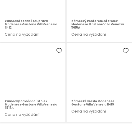
Zámecká sedací souprava
Zámecký konferenční stolek
Modenese Gastone Villa Venezia
Modenese Gastone Villa Venezia
11412
11615A
Cena na vyžádání
Cena na vyžádání
Zámecký odkládací stolek
Zámecké křeslo Modenese
Modenese Gastone Villa Venezia
Gastone Villa Venezia 11419
11617A
Cena na vyžádání
Cena na vyžádání