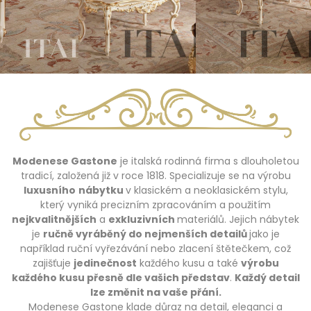
Modenese Gastone
je italská rodinná firma s dlouholetou
tradicí, založená již v roce 1818. Specializuje se na výrobu
luxusního
nábytku
v klasickém a neoklasickém stylu,
který vyniká precizním zpracováním a použitím
nejkvalitnějších
a
exkluzivních
materiálů. Jejich nábytek
je
ručně vyráběný do nejmenších detailů
jako je
například ruční vyřezávání nebo zlacení štětečkem, což
zajišťuje
jedinečnost
každého kusu a také
výrobu
každého kusu přesně dle vašich představ
.
Každý detail
lze změnit na vaše přání.
Modenese Gastone klade důraz na detail, eleganci a