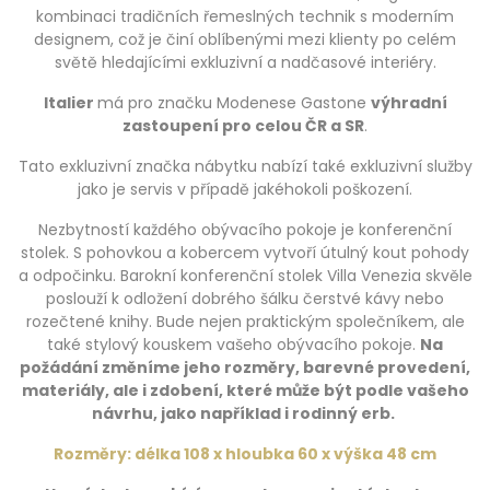
kombinaci tradičních řemeslných technik s moderním
designem, což je činí oblíbenými mezi klienty po celém
světě hledajícími exkluzivní a nadčasové interiéry.
Italier
má pro značku Modenese Gastone
výhradní
zastoupení pro celou ČR a SR
.
Tato exkluzivní značka nábytku nabízí také exkluzivní služby
jako je servis v případě jakéhokoli poškození.
Nezbytností každého obývacího pokoje je konferenční
stolek. S pohovkou a kobercem vytvoří útulný kout pohody
a odpočinku. Barokní konferenční stolek Villa Venezia skvěle
poslouží k odložení dobrého šálku čerstvé kávy nebo
rozečtené knihy. Bude nejen praktickým společníkem, ale
také stylový kouskem vašeho obývacího pokoje.
Na
požádání změníme jeho rozměry, barevné provedení,
materiály, ale i zdobení, které může být podle vašeho
návrhu, jako například i rodinný erb.
Rozměry: délka 108 x hloubka 60 x výška 48 cm