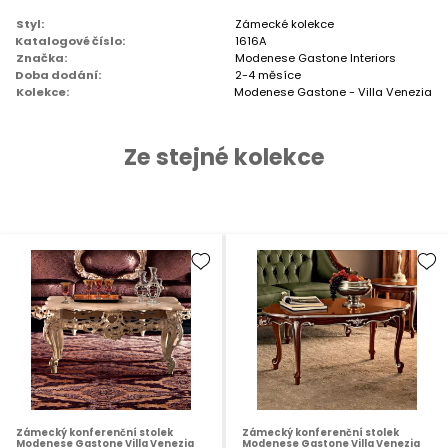
Styl:
Zámecké kolekce
Katalogové číslo:
1616A
Značka:
Modenese Gastone Interiors
Doba dodání:
2-4 měsíce
Kolekce:
Modenese Gastone - Villa Venezia
Ze stejné kolekce
Zámecký konferenční stolek
Zámecký konferenční stolek
Modenese Gastone Villa Venezia
Modenese Gastone Villa Venezia