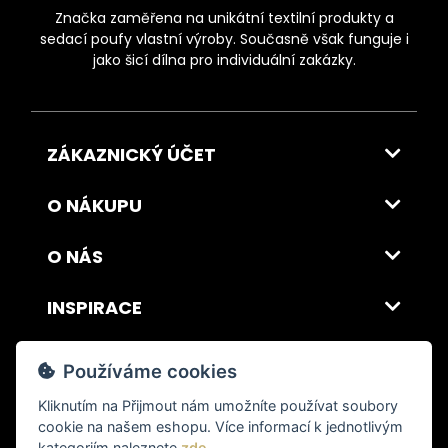
Značka zaměřena na unikátní textilní produkty a
sedací poufy vlastní výroby. Současně však funguje i
jako šicí dílna pro individuální zakázky.
ZÁKAZNICKÝ ÚČET
O NÁKUPU
O NÁS
INSPIRACE
DOPRAVA A PLATBA
Používáme cookies
Kliknutím na
Přijmout
nám umožníte používat soubory
cookie na našem eshopu. Více informací k jednotlivým
© 2026 ITALSKY INTERIER s.r.o. Vytvořilo INIZIO Internet Media s.r.o.
|
nastavení cookies
kategoriím naleznete
zde