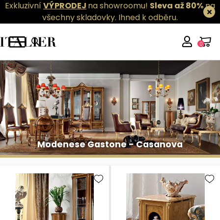
Exkluzivní
VÝPRODEJ
na showroomu!
Sleva až 80%
na
všechny skladovky.
Ihned k odběru.
0
Modenese Gastone - Casanova
Modenese Gastone - Casanova