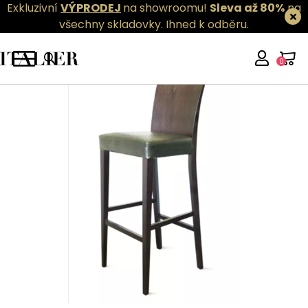
Exkluzivní
VÝPRODEJ
na showroomu!
Sleva až 80%
na
všechny skladovky.
Ihned k odběru.
0