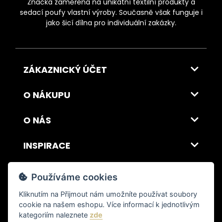
Značka zaměřena na unikátní textilní produkty a
sedací poufy vlastní výroby. Současně však funguje i
jako šicí dílna pro individuální zakázky.
ZÁKAZNICKÝ ÚČET
O NÁKUPU
O NÁS
INSPIRACE
DOPRAVA A PLATBA
Používáme cookies
Kliknutím na
Přijmout
nám umožníte používat soubory
cookie na našem eshopu. Více informací k jednotlivým
© 2026 ITALSKY INTERIER s.r.o. Vytvořilo INIZIO Internet Media s.r.o.
|
nastavení cookies
kategoriím naleznete
zde