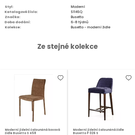
Styl:
Moderní
Katalogové číslo:
S114SQ
Značka:
Busetto
Doba dodání:
6-8 týdnů
Kolekce:
Busetto - moderní židle
Ze stejné kolekce
Moderní jídelní čalouněná kovová
Moderní jídelní čalouněná židle
židle Busetto S 458
Busetto P 026 S