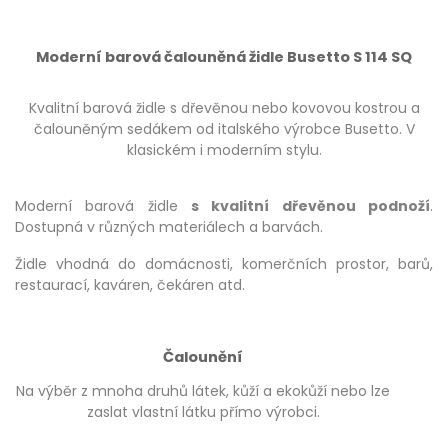
Moderní barová čalouněná židle Busetto S 114 SQ
Kvalitní barová židle s dřevěnou nebo kovovou kostrou a
čalouněným sedákem od italského výrobce Busetto. V
klasickém i moderním stylu.
Moderní barová židle
s kvalitní dřevěnou podnoží
.
Dostupná v různých materiálech a barvách.
Židle vhodná do domácnosti, komerčních prostor, barů,
restaurací, kaváren, čekáren atd.
Čalounění
Na výběr z mnoha druhů látek, kůží a ekokůží nebo lze
zaslat vlastní látku přímo výrobci.