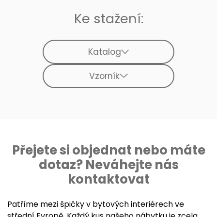
Ke stažení:
Katalog
Vzorník
Přejete si objednat nebo máte
dotaz? Neváhejte nás
kontaktovat
Patříme mezi špičky v bytových interiérech ve
střední Evropě. Každý kus našeho nábytku je zcela