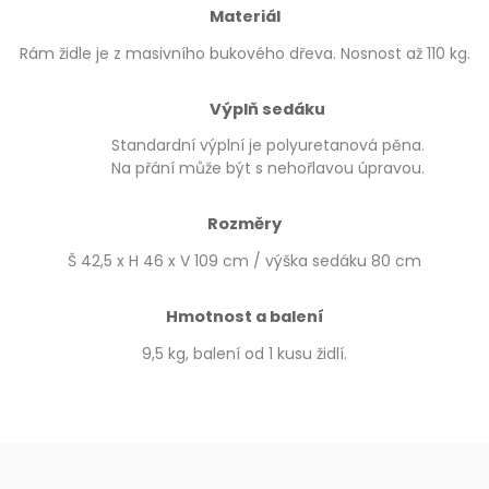
Materiál
Rám židle je z masivního bukového dřeva. Nosnost až 110 kg.
Výplň sedáku
Standardní výplní je polyuretanová pěna.
Na přání může být s nehořlavou úpravou.
Rozměry
Š 42,5 x H 46 x V 109 cm / výška sedáku 80 cm
Hmotnost a balení
9,5 kg, balení od 1 kusu židlí.