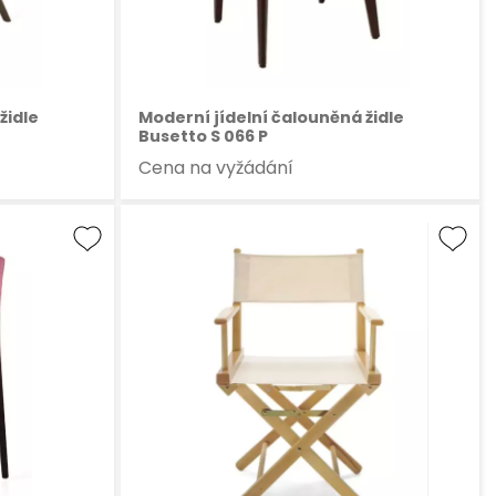
židle
Moderní jídelní čalouněná židle
Busetto S 066 P
Cena na vyžádání