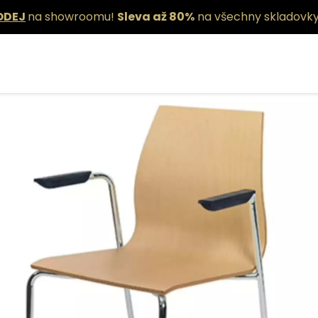
ODEJ
na showroomu!
Sleva až 80%
na všechny skladovky