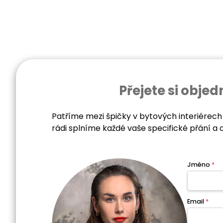
Přejete si obj
Patříme mezi špičky v bytových interiérech
rádi splníme každé vaše specifické přání a 
Jméno
*
Email
*