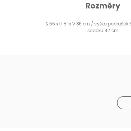
Rozměry
Š 55 x H 51 x V 86 cm / výška područek
sedáku 47 cm