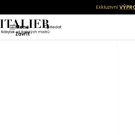
Exkluzivní
VÝPR
Menu
Hledat
Nábytek od italských mistrů
Zavřít