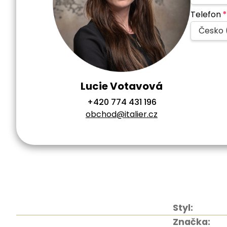
Telefon
*
Česko 
Lucie Votavová
+420 774 431 196
obchod@italier.cz
Styl:
Značka: