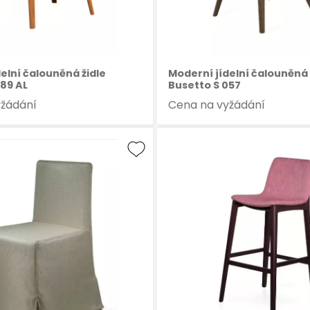
elní čalouněná židle
Moderní jídelní čalouněná 
089 AL
Busetto S 057
yžádání
Cena na vyžádání