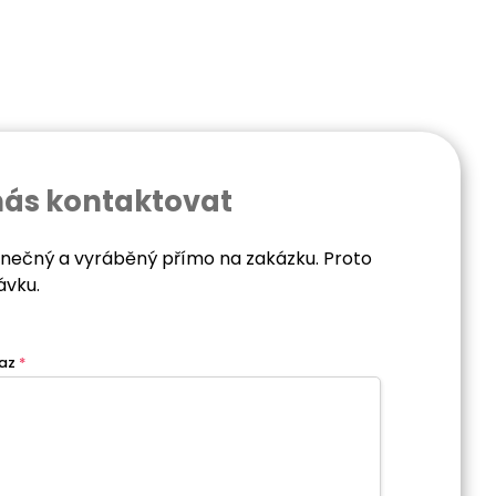
nás kontaktovat
dinečný a vyráběný přímo na zakázku. Proto
ávku.
az
*