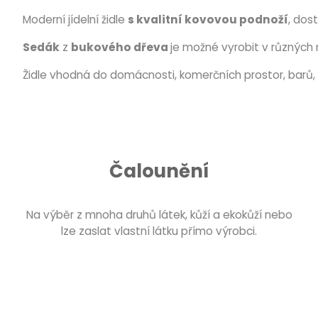
Moderní jídelní židle
s kvalitní kovovou podnoží
, dos
Sedák
z
bukového dřeva
je možné vyrobit v různých 
Židle vhodná do domácnosti, komerčních prostor, barů, 
Čalounění
Na výběr z mnoha druhů látek, kůží a ekokůží nebo
lze zaslat vlastní látku přímo výrobci.