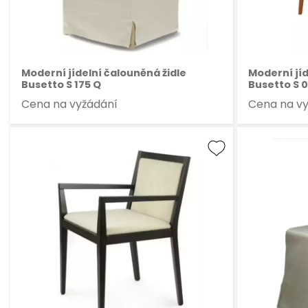
Moderní jídelní čalouněná židle
Moderní jíd
Busetto S 175 Q
Busetto S 
Cena na vyžádání
Cena na v