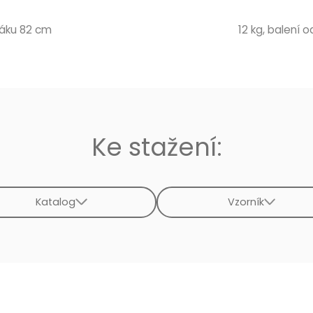
dáku 82 cm
12 kg, balení od
Ke stažení:
Katalog
Vzorník