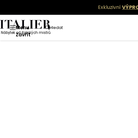
Exkluzivní
VÝPR
Menu
Hledat
Nábytek od italských mistrů
Zavřít