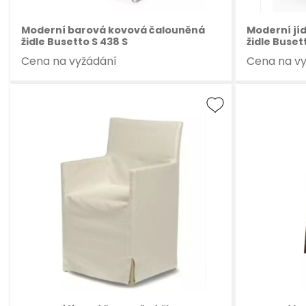
Moderní barová kovová čalouněná
Moderní jí
židle Busetto S 438 S
židle Buset
Cena na vyžádání
Cena na v