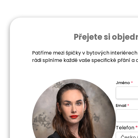
Přejete si obj
Patříme mezi špičky v bytových interiérech
rádi splníme každé vaše specifické přání a 
Jméno
*
Email
*
Telefon
*
Česko 