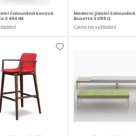
delní čalouněná kovová
Moderní jídelní čalouněná 
to S 454 IM
Busetto S 089 Q
yžádání
Cena na vyžádání