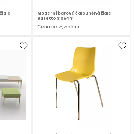
židle
Moderní barová čalouněná židle
Busetto S 054 S
Cena na vyžádání