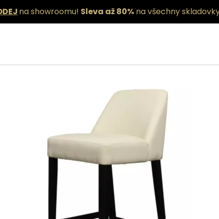
ODEJ
na showroomu!
Sleva až 80%
na všechny skladovky