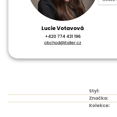
Lucie Votavová
+420 774 431 196
obchod@italier.cz
Styl:
Značka:
Kolekce: