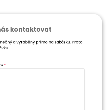
nás kontaktovat
dinečný a vyráběný přímo na zakázku. Proto
ávku.
az
*