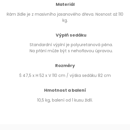
Materiál
Rám židle je z masivního jasanového dřeva. Nosnost až 110
kg.
Výplň sedáku
Standardní výplní je polyuretanová pěna.
Na přání může být s nehořlavou úpravou.
Rozměry
Š 47,5 x H 52 x V 110 cm / výška sedáku 82 cm
Hmotnost a balení
10,5 kg, balení od 1 kusu židlí.