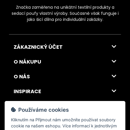
Značka zaměřena na unikátní textilní produkty a
sedací poufy vlastní výroby. Současně však funguje i
jako šicí dílna pro individuální zakázky.
ZÁKAZNICKÝ ÚČET
O NÁKUPU
O NÁS
INSPIRACE
DOPRAVA A PLATBA
Používáme cookies
Kliknutím na
Přijmout
nám umožníte používat soubory
cookie na našem eshopu. Více informací k jednotlivým
© 2026 ITALSKY INTERIER s.r.o. Vytvořilo INIZIO Internet Media s.r.o.
|