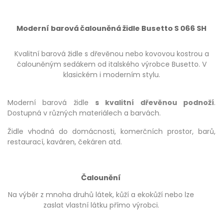
Moderní barová čalouněná židle Busetto S 066 SH
Kvalitní barová židle s dřevěnou nebo kovovou kostrou a
čalouněným sedákem od italského výrobce Busetto. V
klasickém i moderním stylu.
Moderní barová židle
s kvalitní dřevěnou podnoží
.
Dostupná v různých materiálech a barvách.
Židle vhodná do domácnosti, komerčních prostor, barů,
restaurací, kaváren, čekáren atd.
Čalounění
Na výběr z mnoha druhů látek, kůží a ekokůží nebo lze
zaslat vlastní látku přímo výrobci.