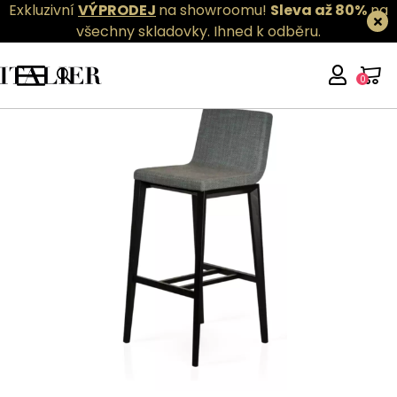
Exkluzivní
VÝPRODEJ
na showroomu!
Sleva až 80%
na
všechny skladovky.
Ihned k odběru.
0