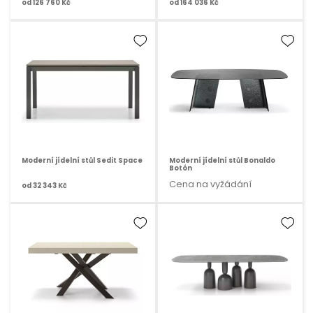
od
126 760 Kč
od
164 036 Kč
Moderní jídelní stůl Sedit Space
Moderní jídelní stůl Bonaldo
Botón
Cena na vyžádání
od
32 343 Kč