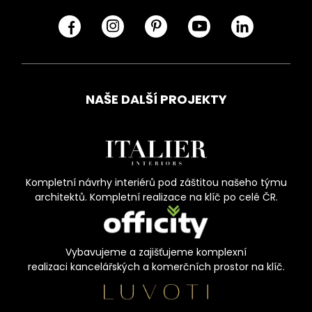
NAŠE DALŠÍ PROJEKTY
Kompletní návrhy interiérů pod záštitou našeho týmu
architektů. Kompletní realizace na klíč po celé ČR.
Vybavujeme a zajišťujeme komplexní
realizaci kancelářských a komerčních prostor na klíč.