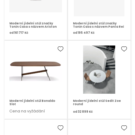
Moderní jídelní stůl značky
Moderní jídelní stůl značky
Tonin Casa s názvem Ariston
Tonin Casa s názvem Panta Rei
od
161 717 Kč
od
195 497 Kč
Moderní jídelní stůl Bonaldo
Moderní jídelní stůl Sedit Zoe
Slot
round
Cena na vyžádání
od
32 899 Kč