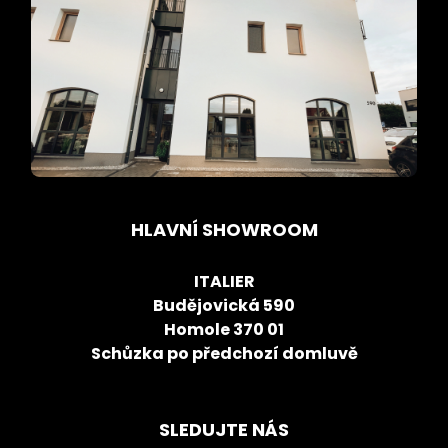
HLAVNÍ SHOWROOM
ITALIER
Budějovická 590
Homole 370 01
Schůzka po předchozí domluvě
SLEDUJTE NÁS