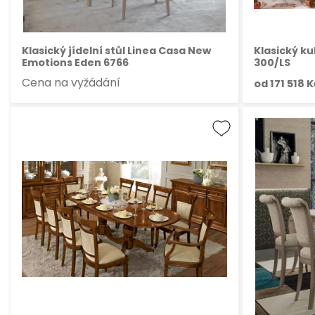
Klasický jídelní stůl Linea Casa New
Klasický kul
Emotions Eden 6766
300/LS
Cena na vyžádání
od
171 518 K