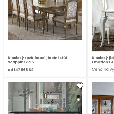
Klasický rozkládací jídelní stůl
Klasický jí
Scappini 2715
Emotions A
Cena na v
od
147 668 Kč