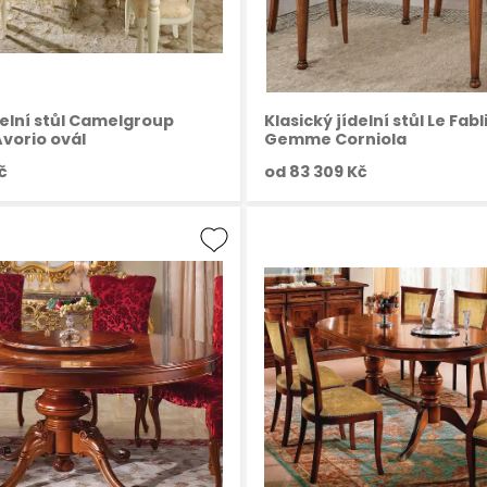
delní stůl Camelgroup
Klasický jídelní stůl Le Fabl
vorio ovál
Gemme Corniola
č
od
83 309 Kč