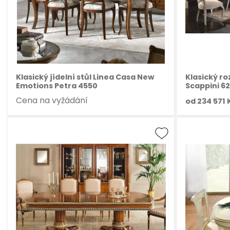
Klasický jídelní stůl Linea Casa New
Klasický roz
Emotions Petra 4550
Scappini 6
Cena na vyžádání
od
234 571 