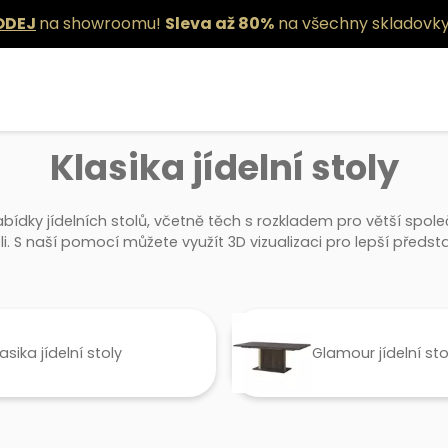
ODEJ
na showroomu!
Sleva až 80%
na všechny skladovky
Klasika jídelní stoly
abídky jídelních stolů, včetně těch s rozkladem pro větší spol
eli. S naší pomocí můžete využít 3D vizualizaci pro lepší před
lasika jídelní stoly
Glamour jídelní sto