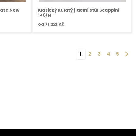
 Casa New
Klasický kulatý jídelní stůl Scappini
146/N
od
71 221 Kč
1
2
3
4
5