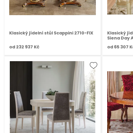
Klasický jídelní stůl Scappini 2710-FIX
Klasický jí
Siena Day A
od
232 937 Kč
od
65 307 K