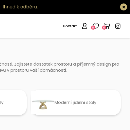
.
Ihned k odběru.
Kontakt
0
0
ečnosti. Zajistěte dostatek prostoru a příjemný design pro
stavu v prostoru vaší domácnosti.
ly
Moderní jídelní stoly