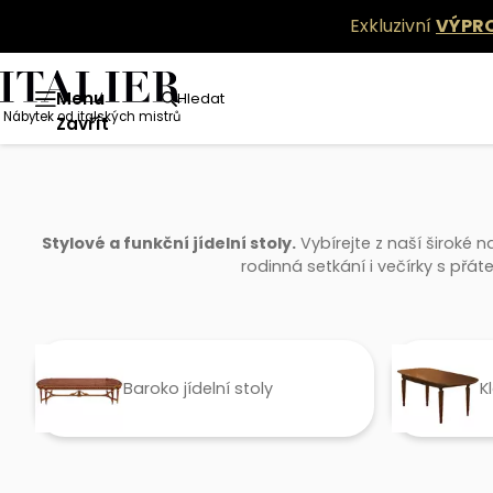
Exkluzivní
VÝPR
Menu
Hledat
Nábytek od italských mistrů
Nábytek
Jídelna
Klasika jídelní stoly
Zavřít
Stylové a funkční jídelní stoly.
Vybírejte z naší široké n
rodinná setkání i večírky s přát
Baroko jídelní stoly
K