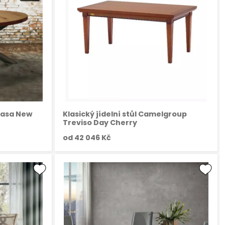
 Casa New
Klasický jídelní stůl Camelgroup
Treviso Day Cherry
od
42 046 Kč