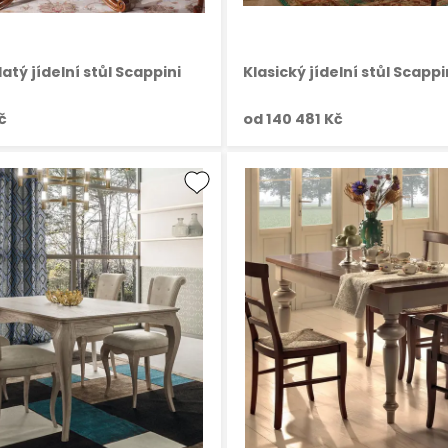
atý jídelní stůl Scappini
Klasický jídelní stůl Scapp
č
od
140 481 Kč