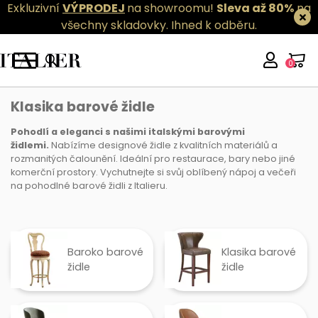
Exkluzivní
VÝPRODEJ
na showroomu!
Sleva až 80%
na
všechny skladovky.
Ihned k odběru.
0
Klasika barové židle
Klasika barové židle
Pohodlí a eleganci s našimi italskými barovými
židlemi.
Nabízíme designové židle z kvalitních materiálů a
rozmanitých čalounění. Ideální pro restaurace, bary nebo jiné
komerční prostory. Vychutnejte si svůj oblíbený nápoj a večeři
na pohodlné barové židli z Italieru.
Baroko barové
Klasika barové
židle
židle