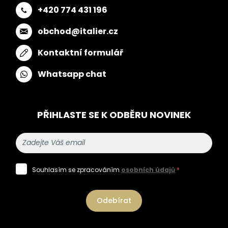
+420 774 431 196
obchod@italier.cz
Kontaktní formulář
Whatsapp chat
PŘIHLASTE SE K ODBĚRU NOVINEK
Souhlasím se zpracováním
osobních údajů
*
Odebírat