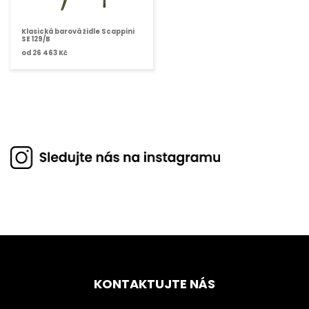
Klasická barová židle Scappini
SE 129/B
od
26 463 Kč
KONTAKTUJTE NÁS