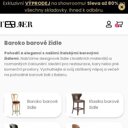
Exkluzivní
VÝPRODEJ
na showroomu!
Sleva až 80%
na
všechny skladovky.
Ihned k odběru.
0
Baroko barové židle
Baroko barové židle
Pohodlí a eleganci s našimi italskými barovými
židlemi.
Nabízíme designové židle z kvalitních materiálů a
rozmanitých čalounění. Ideální pro restaurace, bary nebo jiné
komerční prostory. Vychutnejte si svůj oblíbený nápoj a večeři
na pohodlné barové židli z Italieru.
Baroko barové
Klasika barové
židle
židle