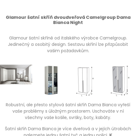
Glamour šatní skříň dvoudveřová Camelgroup Dama
Bianca Night
Glamour šatní skříně od italského výrobce Camelgroup.
Jedinečný a osobitý design. Sestavu skříní lze přizpůsobit
vašim požadavkům.
Robustní, ale přesto stylová šatní skříň Dama Bianca vyřeší
vaše problémy s úložným prostorem. Uschováte v ní
všechny vaše košile, svršky, boty, kabáty.
Šatní skříň Dama Bianca je více dveřová a v jejích útrobách
naleznete jednu šatní tyč a jednu polici.
K