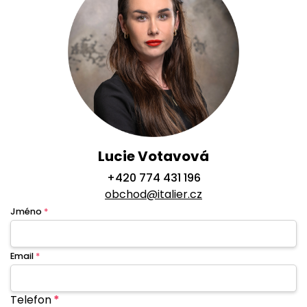
Lucie Votavová
+420 774 431 196
obchod@italier.cz
Jméno
*
Email
*
Telefon
*