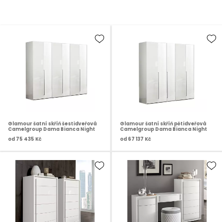
Glamour šatní skříň šestidveřová
Glamour šatní skříň pětidveřová
Camelgroup Dama Bianca Night
Camelgroup Dama Bianca Night
od
75 435 Kč
od
67 137 Kč