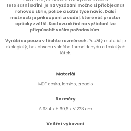
teto šatní skříní, je na vyžádání možno si přiobjednat
rohovou skříň, police a šatní tyče navíc. Další
možností je přikoupení zrcadel, které váš prostor
opticky zvětší. Sestavu skříní na vyžádaní lze
přizpůsobit vašim požadavkům.
Vyrábí se pouze v těchto rozměrech.
Použitý materiál je
ekologický, bez obsahu volného formaldehydu a toxických
látek.
Materiál
MDF deska, lamino, zrcadlo
Rozměry
Š 93,4 x H 60,6 x V 228 cm
Vnitřní vybavení