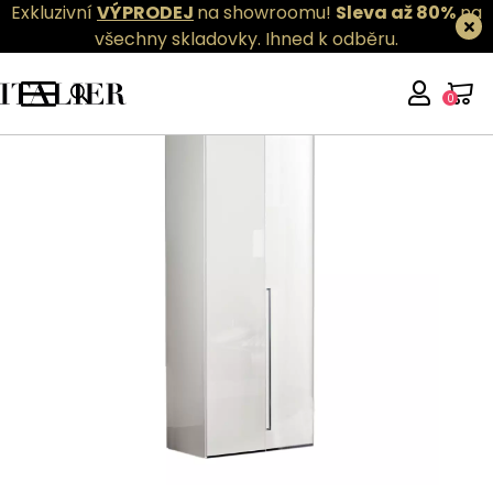
Exkluzivní
VÝPRODEJ
na showroomu!
Sleva až 80%
na
všechny skladovky.
Ihned k odběru.
0