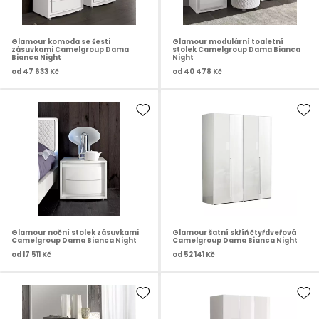
Glamour komoda se šesti
Glamour modulární toaletní
zásuvkami Camelgroup Dama
stolek Camelgroup Dama Bianca
Bianca Night
Night
od
47 633 Kč
od
40 478 Kč
Glamour noční stolek zásuvkami
Glamour šatní skříň čtyřdveřová
Camelgroup Dama Bianca Night
Camelgroup Dama Bianca Night
od
17 511 Kč
od
52 141 Kč