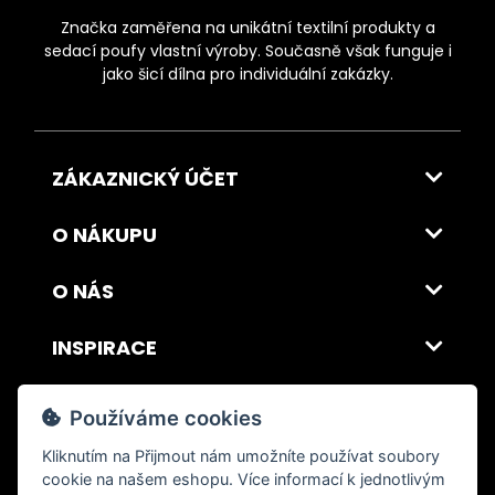
Značka zaměřena na unikátní textilní produkty a
sedací poufy vlastní výroby. Současně však funguje i
jako šicí dílna pro individuální zakázky.
ZÁKAZNICKÝ ÚČET
O NÁKUPU
O NÁS
INSPIRACE
DOPRAVA A PLATBA
Používáme cookies
Kliknutím na
Přijmout
nám umožníte používat soubory
cookie na našem eshopu. Více informací k jednotlivým
© 2026 ITALSKY INTERIER s.r.o. Vytvořilo INIZIO Internet Media s.r.o.
|