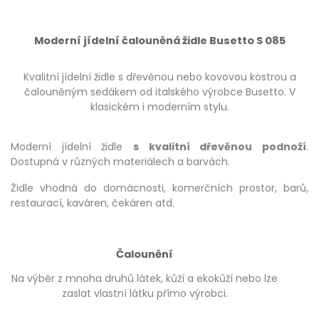
Moderní jídelní čalouněná židle Busetto S 085
Kvalitní jídelní židle s dřevěnou nebo kovovou kostrou a
čalouněným sedákem od italského výrobce Busetto. V
klasickém i moderním stylu.
Moderní jídelní židle
s kvalitní dřevěnou podnoží
.
Dostupná v různých materiálech a barvách.
Židle vhodná do domácnosti, komerčních prostor, barů,
restaurací, kaváren, čekáren atd.
Čalounění
Na výběr z mnoha druhů látek, kůží a ekokůží nebo lze
zaslat vlastní látku přímo výrobci.