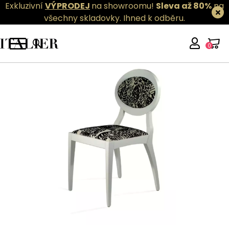
Exkluzivní
VÝPRODEJ
na showroomu!
Sleva až 80%
na
všechny skladovky.
Ihned k odběru.
0