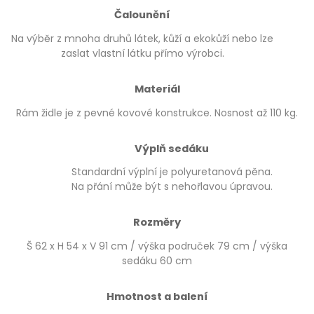
Čalounění
Na výběr z mnoha druhů látek, kůží a ekokůží nebo lze
zaslat vlastní látku přímo výrobci.
Materiál
Rám židle je z pevné kovové konstrukce. Nosnost až 110 kg.
Výplň sedáku
Standardní výplní je polyuretanová pěna.
Na přání může být s nehořlavou úpravou.
Rozměry
Š 62 x H 54 x V 91 cm / výška područek 79 cm / výška
sedáku 60 cm
Hmotnost a balení