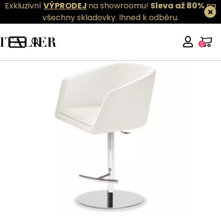
Exkluzivní
VÝPRODEJ
na showroomu!
Sleva až 80%
na
všechny skladovky.
Ihned k odběru.
0