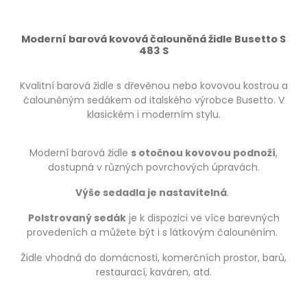
Moderní barová kovová čalouněná židle Busetto S
483 S
Kvalitní barová židle s dřevěnou nebo kovovou kostrou a
čalouněným sedákem od italského výrobce Busetto. V
klasickém i moderním stylu.
Moderní barová židle
s otočnou kovovou podnoží
,
dostupná v různých povrchových úpravách.
Výše sedadla je nastavitelná
.
Polstrovaný sedák
je k dispozici ve více barevných
provedeních a můžete být i s látkovým čalouněním.
Židle vhodná do domácnosti, komerčních prostor, barů,
restaurací, kaváren, atd.