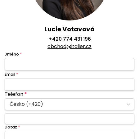
Lucie Votavová
+420 774 431 196
obchod@italier.cz
Jméno
*
Email
*
Telefon
*
Česko (+420)
Dotaz
*