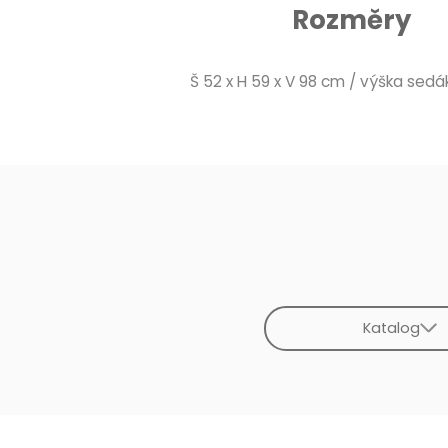
Rozměry
Š 52 x H 59 x V 98 cm / výška sed
Katalog