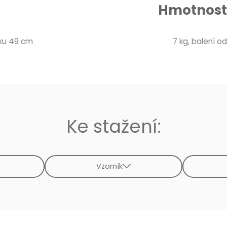
Hmotnost 
áku 49 cm
7 kg, balení od 
Ke stažení:
Vzorník