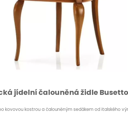
cká jídelní čalouněná židle Busetto
u nebo kovovou kostrou a čalouněným sedákem od italského vý