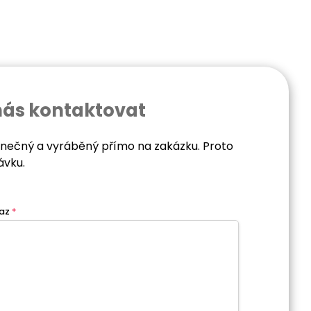
nás kontaktovat
dinečný a vyráběný přímo na zakázku. Proto
ávku.
az
*