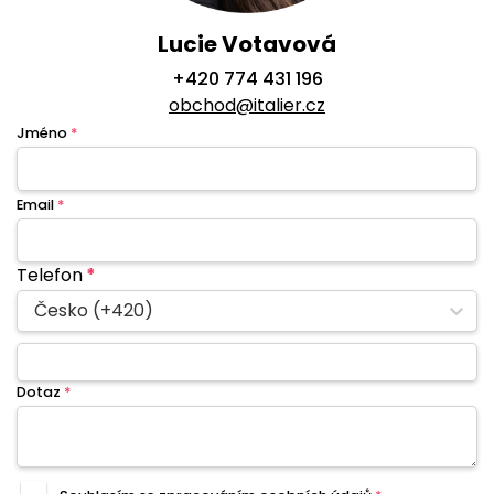
Lucie Votavová
+420 774 431 196
obchod@italier.cz
Jméno
*
Email
*
Telefon
*
Česko (+420)
Dotaz
*