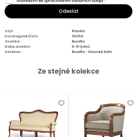
Souhlasím se zpracováním
osobních údajů
*
Odeslat
Styl:
Klasika
Katalogové číslo:
S605A
Značka:
Busetto
Doba dodání:
6-8 týdnů
Kolekce:
Busetto - klasické židle
Ze stejné kolekce