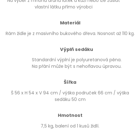
Na výběr z mnoha druhů látek a kůží nebo lze zaslat
vlastní látku přímo výrobci
Materiál
Rám židle je z masivního bukového dřeva. Nosnost až 110 kg.
Výplň sedáku
Standardní výplní je polyuretanová pěna.
Na přání může být s nehořlavou úpravou.
Šířka
Š 56 x H 54 x V 94 cm / výška područek 66 cm / výška
sedáku 50 cm
Hmotnost
7,5 kg, balení od 1 kusů židlí.