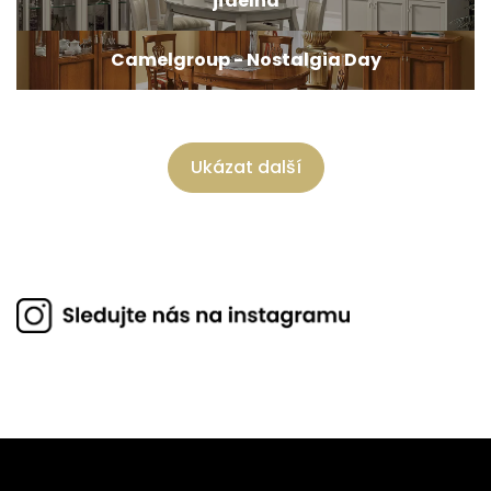
jídelna
Camelgroup - Nostalgia Day
Ukázat další