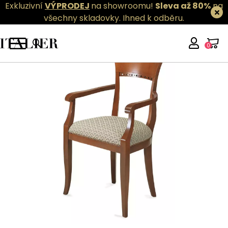
Exkluzivní
VÝPRODEJ
na showroomu!
Sleva až 80%
na
všechny skladovky.
Ihned k odběru.
0