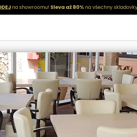
ODEJ
na showroomu!
Sleva až 80%
na všechny skladovky