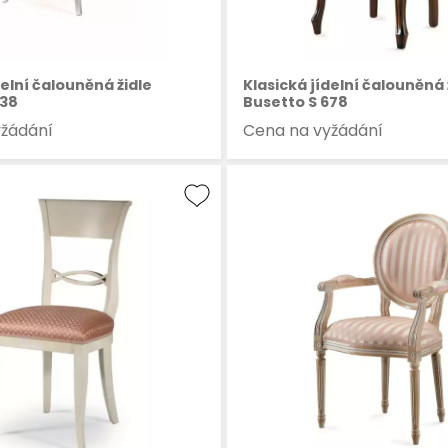
delní čalouněná židle
Klasická jídelní čalouněná 
638
Busetto S 678
yžádání
Cena na vyžádání