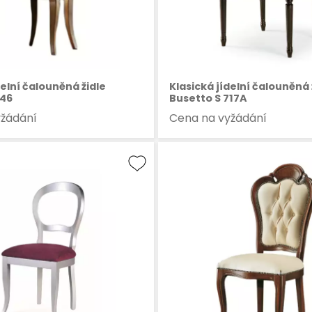
delní čalouněná židle
Klasická jídelní čalouněná 
746
Busetto S 717A
yžádání
Cena na vyžádání