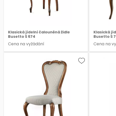
Klasická jídelní čalouněná židle
Klasická jí
Busetto S 674
Busetto S 
Cena na vyžádání
Cena na v