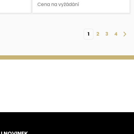
Cena na vyžádání
1
2
3
4
U NOVINEK