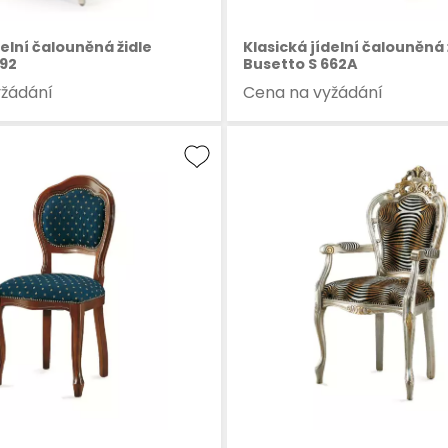
delní čalouněná židle
Klasická jídelní čalouněná 
692
Busetto S 662A
yžádání
Cena na vyžádání