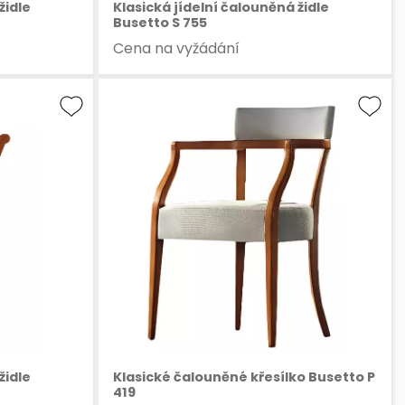
židle
Klasická jídelní čalouněná židle
Busetto S 755
Cena na vyžádání
židle
Klasické čalouněné křesílko Busetto P
419