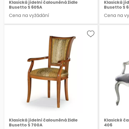
Klasická jídelní čalouněná židle
Klasická jí
Busetto S 605A
Busetto S 
Cena na vyžádání
Cena na v
Klasická jídelní čalouněná židle
Klasické ča
Busetto S 700A
406