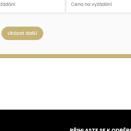
yžádání
Cena na vyžádání
Ukázat další
PŘIHLASTE SE K ODBĚR