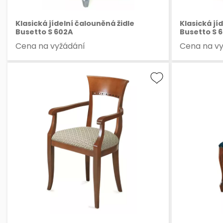
Klasická jídelní čalouněná židle
Klasická jí
Busetto S 602A
Busetto S 
Cena na vyžádání
Cena na v