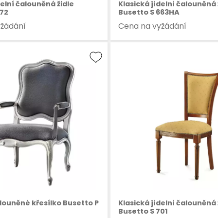
delní čalouněná židle
Klasická jídelní čalouněná 
672
Busetto S 663HA
yžádání
Cena na vyžádání
louněné křesílko Busetto P
Klasická jídelní čalouněná 
Busetto S 701