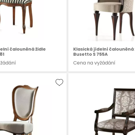
delní čalouněná židle
Klasická jídelní čalouněná 
81
Busetto S 755A
yžádání
Cena na vyžádání