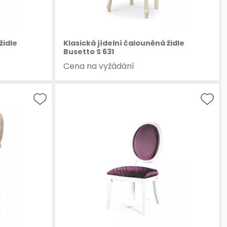
židle
Klasická jídelní čalouněná židle
Busetto S 631
Cena na vyžádání