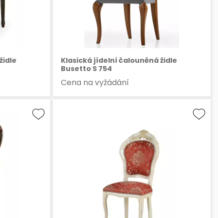
židle
Klasická jídelní čalouněná židle
Busetto S 754
Cena na vyžádání