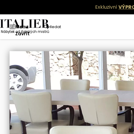
Exkluzivní
VÝPR
Menu
Hledat
Nábytek od italských mistrů
Kolekce nábytku
Nábytek
Busetto - klasické židle
Zavřít