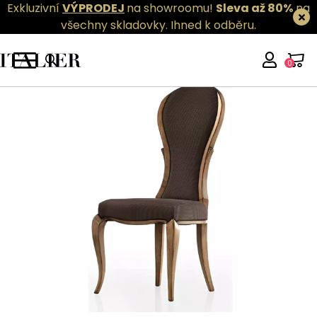
Exkluzivní
VÝPRODEJ
na showroomu!
Sleva až 80%
na
všechny skladovky.
Ihned k odběru.
0