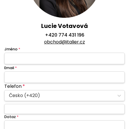
Lucie Votavová
+420 774 431 196
obchod@italier.cz
Jméno
*
Email
*
Telefon
*
Česko (+420)
Dotaz
*