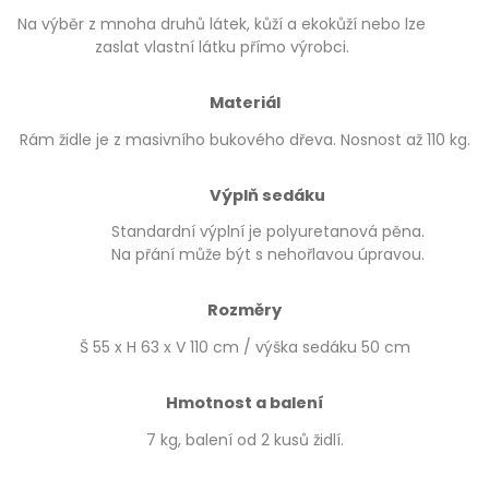
Na výběr z mnoha druhů látek, kůží a ekokůží nebo lze
zaslat vlastní látku přímo výrobci.
Materiál
Rám židle je z masivního bukového dřeva. Nosnost až 110 kg.
Výplň sedáku
Standardní výplní je polyuretanová pěna.
Na přání může být s nehořlavou úpravou.
Rozměry
Š 55 x H 63 x V 110 cm / výška sedáku 50 cm
Hmotnost a balení
7 kg, balení od 2 kusů židlí.