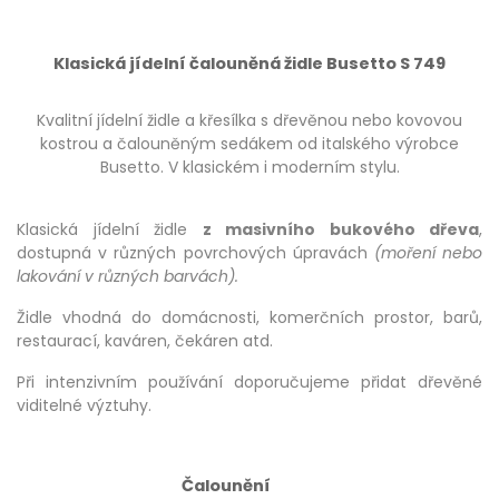
Klasická jídelní čalouněná židle Busetto S 749
Kvalitní jídelní židle a křesílka s dřevěnou nebo kovovou
kostrou a čalouněným sedákem od italského výrobce
Busetto. V klasickém i moderním stylu.
Klasická jídelní židle
z masivního bukového dřeva
,
dostupná v různých povrchových úpravách
(moření nebo
lakování v různých barvách).
Židle vhodná do domácnosti, komerčních prostor, barů,
restaurací, kaváren, čekáren atd.
Při intenzivním používání doporučujeme přidat dřevěné
viditelné výztuhy.
Čalounění