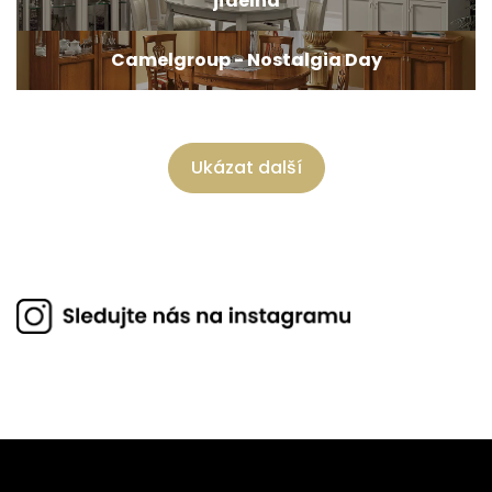
jídelna
Camelgroup - Nostalgia Day
Ukázat další