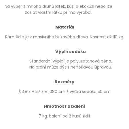
Na výběr z mnoha druhů látek, kůží a ekokůží nebo lze
zaslat vlastní látku přímo výrobci.
Materiál
Rám židle je z masivního bukového dřeva. Nosnost až 110 kg.
Výplň sedáku
Standardní výplní je polyuretanová pěna.
Na přání může být s nehořlavou úpravou.
Rozměry
Š 48 x H 57 x V 1080 cm / výška sedáku 50 cm
Hmotnost a balení
7 kg, balení od 2 kusů židlí.