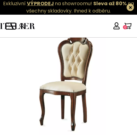
Exkluzivní
VÝPRODEJ
na showroomu!
Sleva až 80%
na
všechny skladovky.
Ihned k odběru.
0