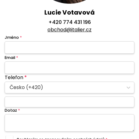
Lucie Votavová
+420 774 431 196
obchod@italier.cz
Jméno
*
Email
*
Telefon
*
Česko (+420)
Dotaz
*