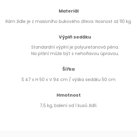
Materiál
Rám židle je z masivního bukového dřeva. Nosnost až 110 kg.
Výplň sedáku
Standardní výplní je polyuretanová pěna.
Na přání může být s nehořlavou úpravou.
Šířka
Š 47 x H 50 x V 94 cm / výška sedáku 50 cm
Hmotnost
7,5 kg, balení od 1 kusů židlí.