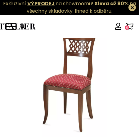
Exkluzivní
VÝPRODEJ
na showroomu!
Sleva až 80%
na
všechny skladovky.
Ihned k odběru.
0