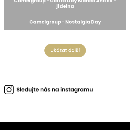
Camelgroup - Giotto Day Bianco Antico -
jídelna
Camelgroup - Nostalgia Day
Ukázat další