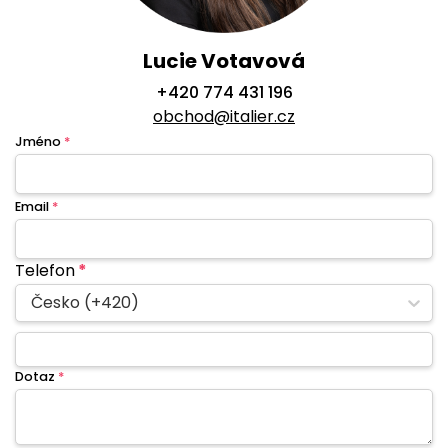
Lucie Votavová
+420 774 431 196
obchod@italier.cz
Jméno
*
Email
*
Telefon
*
Česko (+420)
Dotaz
*