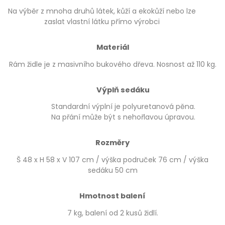
Na výběr z mnoha druhů látek, kůží a ekokůží nebo lze
zaslat vlastní látku přímo výrobci
Materiál
Rám židle je z masivního bukového dřeva. Nosnost až 110 kg.
Výplň sedáku
Standardní výplní je polyuretanová pěna.
Na přání může být s nehořlavou úpravou.
Rozměry
Š 48 x H 58 x V 107 cm / výška područek 76 cm / výška
sedáku 50 cm
Hmotnost balení
7 kg, balení od 2 kusů židlí.