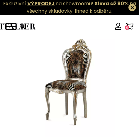
Exkluzivní
VÝPRODEJ
na showroomu!
Sleva až 80%
na
všechny skladovky.
Ihned k odběru.
0