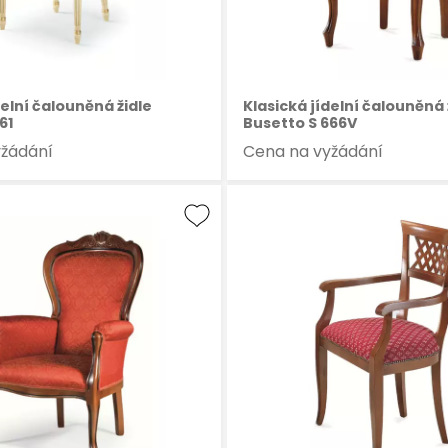
delní čalouněná židle
Klasická jídelní čalouněná 
61
Busetto S 666V
yžádání
Cena na vyžádání