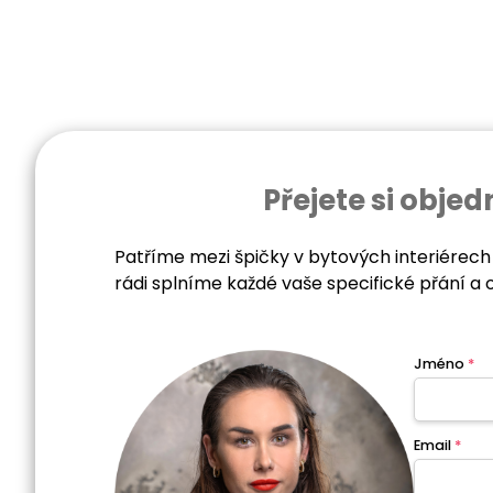
Přejete si obj
Patříme mezi špičky v bytových interiérech
rádi splníme každé vaše specifické přání a 
Jméno
*
Email
*