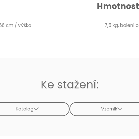
Hmotnost 
 66 cm / výška
7,5 kg, balení od
Ke stažení:
Katalog
Vzorník