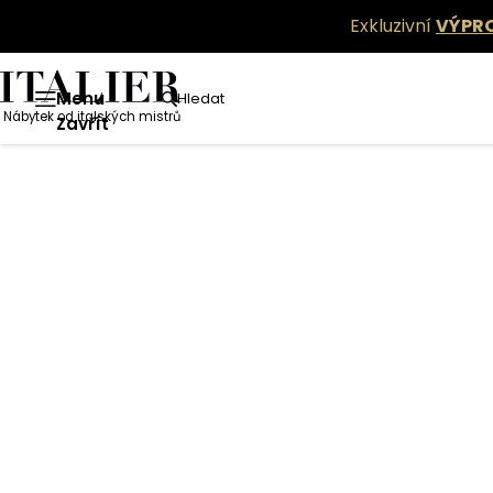
Exkluzivní
VÝPR
Menu
Hledat
Nábytek od italských mistrů
Zavřít