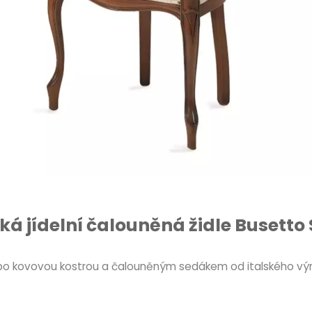
ká jídelní čalouněná židle Busetto
u nebo kovovou kostrou a čalouněným sedákem od italského vý