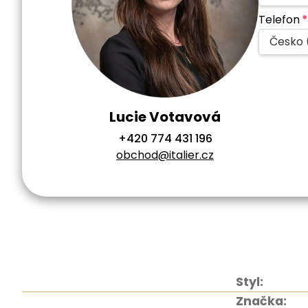
Telefon
*
Česko 
Lucie Votavová
+420 774 431 196
obchod@italier.cz
Styl:
Značka: