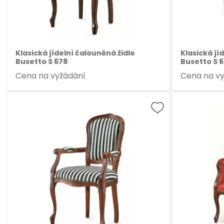
Klasická jídelní čalouněná židle
Klasická jí
Busetto S 678
Busetto S 6
Cena na vyžádání
Cena na v