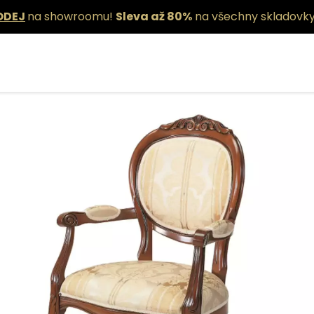
ODEJ
na showroomu!
Sleva až 80%
na všechny skladovky