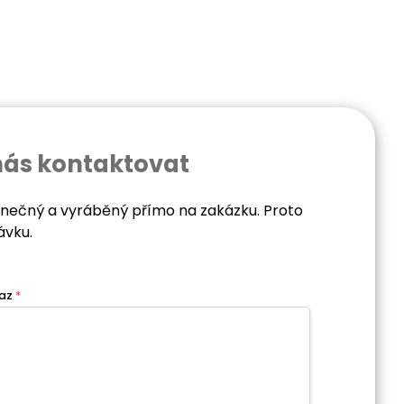
nás kontaktovat
dinečný a vyráběný přímo na zakázku. Proto
ávku.
az
*