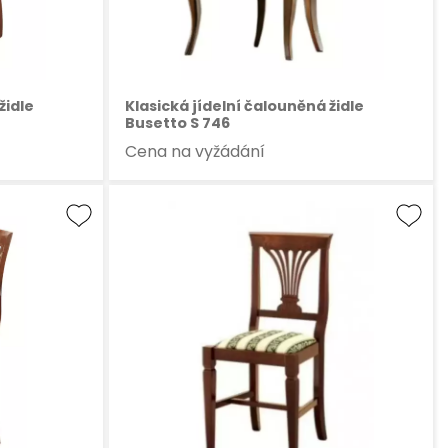
židle
Klasická jídelní čalouněná židle
Busetto S 746
Cena na vyžádání