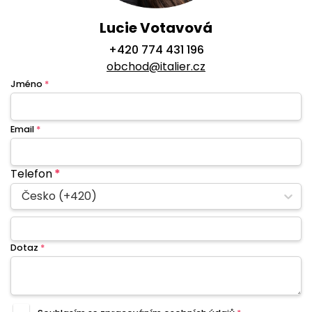
Lucie Votavová
+420 774 431 196
obchod@italier.cz
Jméno
*
Email
*
Telefon
*
Česko (+420)
Dotaz
*