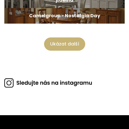
jídelna
Camelgroup - Nostalgia Day
Ukázat další