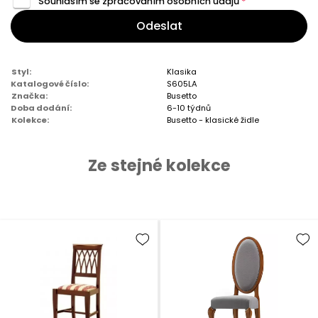
Souhlasím se zpracováním
osobních údajů
*
Odeslat
Styl:
Klasika
Katalogové číslo:
S605LA
Značka:
Busetto
Doba dodání:
6-10 týdnů
Kolekce:
Busetto - klasické židle
Ze stejné kolekce