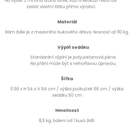
Na výběr z mnoha druhů látek, kůží a ekokůží nebo lze
zaslat vlastní látku přímo výrobci
Materiál
Rám židle je z masivního bukového dřeva. Nosnost až 110 kg.
Výplň sedáku
Standardní výplní je polyuretanová pěna.
Na přání může být s nehořlavou úpravou.
Šířka
Š 56 x H 54 x V 94 cm / výška područek 66 cm / výška
sedáku 50 cm
Hmotnost
8,5 kg, balení od 1 kusů židlí.