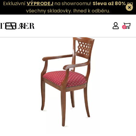
Exkluzivní
VÝPRODEJ
na showroomu!
Sleva až 80%
na
všechny skladovky.
Ihned k odběru.
0