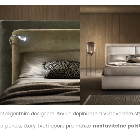
a inteligentním designem. Skvěle doplní ložnici v libovolném s
o panelu, který tvoří oporu pro měkké
nastavitelné polš