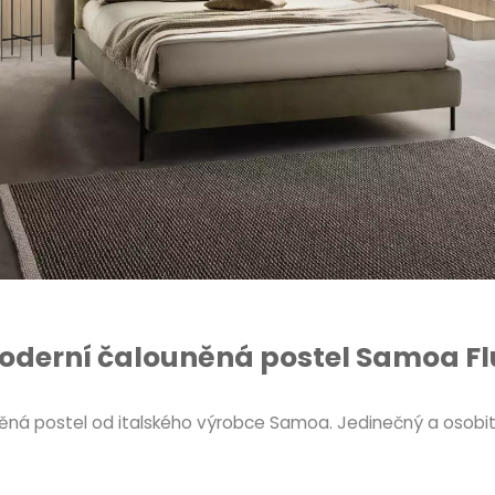
oderní čalouněná postel Samoa Fl
ěná postel od italského výrobce Samoa. Jedinečný a osobitý