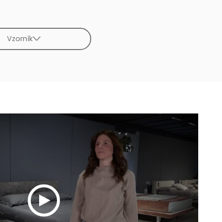
Vzorník