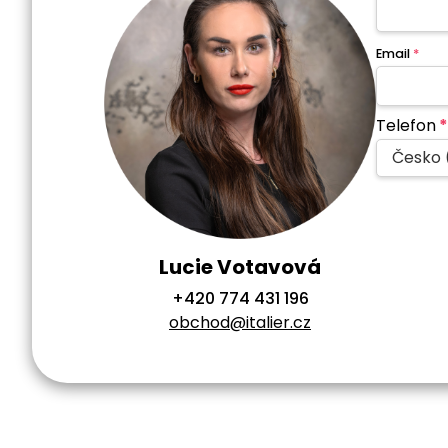
Email
*
Telefon
*
Česko 
Lucie Votavová
+420 774 431 196
obchod@italier.cz