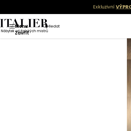
Exkluzivní
VÝPR
Menu
Hledat
Nábytek od italských mistrů
Zavřít