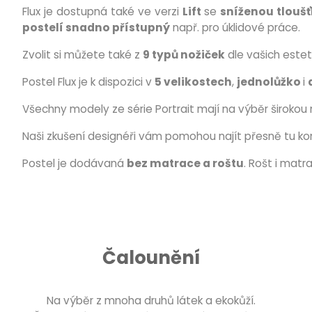
Flux je dostupná také ve verzi
Lift
se
sníženou tlouš
postelí snadno přístupný
např. pro úklidové práce.
Zvolit si můžete také z
9 typů nožiček
dle vašich esteti
Postel Flux je k dispozici v
5 velikostech
,
jednolůžko
i
Všechny modely ze série Portrait mají na výběr širokou 
Naši zkušení designéři vám pomohou najít přesně tu k
Postel je dodávaná
bez matrace a roštu
. Rošt i matr
Čalounění
Na výběr z mnoha druhů látek a ekokůží.