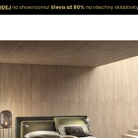
ODEJ
na showroomu!
Sleva až 80%
na všechny skladovky