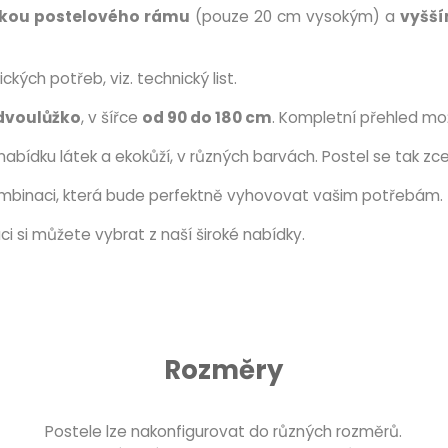
ťkou postelového rámu
(pouze 20 cm vysokým) a
vyšší
ckých potřeb, viz. technický list.
dvoulůžko
, v šířce
od 90 do 180 cm
. Kompletní přehled mož
nabídku látek a ekokůží, v různých barvách. Postel se tak zc
ombinaci, která bude perfektně vyhovovat vašim potřebám.
aci si můžete vybrat z naší široké nabídky.
Rozměry
Postele lze nakonfigurovat do různých rozměrů.