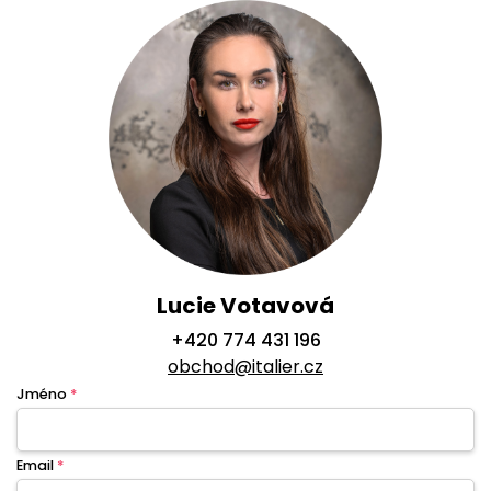
Lucie Votavová
+420 774 431 196
obchod@italier.cz
Jméno
*
Email
*