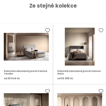
Ze stejné kolekce
Klasická čalouněná postel Samoa
Klasická čalouněná postel Samoa
Tender
Gem
od
28 946 Kč
od
56 388 Kč