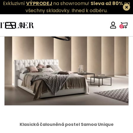
Exkluzivní
VÝPRODEJ
na showroomu!
Sleva až 80%
na
všechny skladovky.
Ihned k odběru.
0
Klasická čalouněná postel Samoa Unique