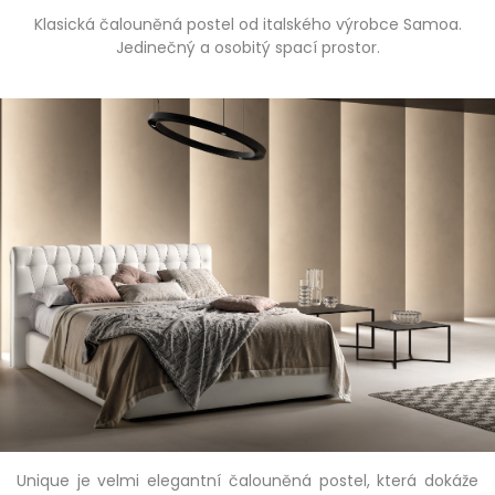
Klasická čalouněná postel od italského výrobce Samoa.
Jedinečný a osobitý spací prostor.
Unique je velmi elegantní čalouněná postel, která dokáže