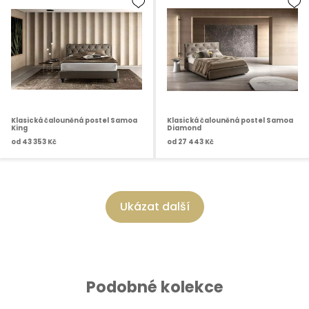
Klasická čalouněná postel Samoa
Klasická čalouněná postel Samoa
King
Diamond
od
43 353 Kč
od
27 443 Kč
Ukázat další
Podobné kolekce