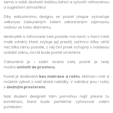
sama o sobě obohatit každou ložnici a vytvořit rafinovanou
a sugestivní atmosféru!
Díky exkluzivnímu designu se postel Unique vyznačuje
velkoryse čalouněným čelem zakončeným zajímavou
vazbou ve tvaru diamantu.
Neobvyklé a rafinované čelo postele má navíc v horní části
malé zvlnění, které zvyšuje její prestiž, zatímco šířka, větší
než šířka rámu postele, z něj činí prvek schopný s noblesou
ozdobit stěnu, na níž bude postel umístěna.
Čalouněná je i zadní strana čela, postel je tedy
možno
umístit do prostoru.
Postel je dodávaná
bez matrace a roštu.
Matraci i rošt si
můžete vybrat z naší široké nabídky. V nabídce jsou i rošty
s
úložným prostorem.
Naši zkušení designéři Vám pomohou najít přesně tu
kombinaci, která bude perfektně vyhovovat vašim
potřebám.