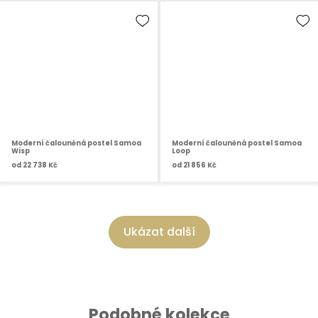
Moderní čalouněná postel Samoa
Moderní čalouněná postel Samoa
Wisp
Loop
od
22 738 Kč
od
21 856 Kč
Ukázat další
Podobné kolekce