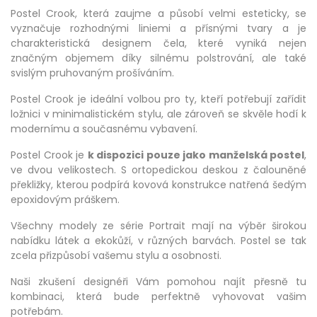
Postel Crook, která zaujme a působí velmi esteticky, se
vyznačuje rozhodnými liniemi a přísnými tvary a je
charakteristická designem čela, které vyniká nejen
značným objemem díky silnému polstrování, ale také
svislým pruhovaným prošíváním.
Postel Crook je ideální volbou pro ty, kteří potřebují zařídit
ložnici v minimalistickém stylu, ale zároveň se skvěle hodí k
modernímu a současnému vybavení.
Postel Crook je
k dispozici pouze jako manželská postel
,
ve dvou velikostech. S ortopedickou deskou z čalouněné
překližky, kterou podpírá kovová konstrukce natřená šedým
epoxidovým práškem.
Všechny modely ze série Portrait mají na výběr širokou
nabídku látek a ekokůží, v různých barvách. Postel se tak
zcela přizpůsobí vašemu stylu a osobnosti.
Naši zkušení designéři Vám pomohou najít přesně tu
kombinaci, která bude perfektně vyhovovat vašim
potřebám.