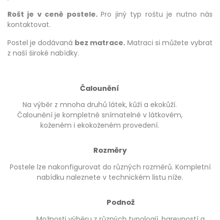
Rošt je v ceně postele.
Pro jiný typ roštu je nutno nás
kontaktovat.
Postel je dodávaná
bez matrace.
Matraci si můžete vybrat
z naší široké nabídky.
Čalounění
Na výběr z mnoha druhů látek, kůží a ekokůží.
Čalounění je kompletně snímatelné v látkovém,
koženém i ekokoženém provedení.
Rozměry
Postele lze nakonfigurovat do různých rozměrů. Kompletní
nabídku naleznete v technickém listu níže.
Podnož
Možnosti výběru z různých typologií, barevností a