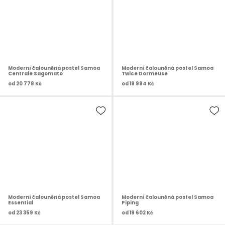
Moderní čalouněná postel Samoa
Moderní čalouněná postel Samoa
Centrale Sagomato
Twice Dormeuse
od
20 778 Kč
od
19 994 Kč
Moderní čalouněná postel Samoa
Moderní čalouněná postel Samoa
Essential
Piping
od
23 359 Kč
od
19 602 Kč