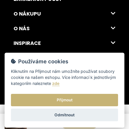
O NÁKUPU
O NÁS
INSPIRACE
DOPRAVA A PLATBA
Používáme cookies
Kliknutím na
Přijmout
nám umožníte používat soubory
cookie na našem eshopu. Více informací k jednotlivým
© 2026 ITALSKY INTERIER s.r.o. Vytvořilo INIZIO Internet Media s.r.o.
|
nastavení cookies
kategoriím naleznete
zde
Přijmout
Odmítnout
Cena od
43 157 Kč
Poptat produkt