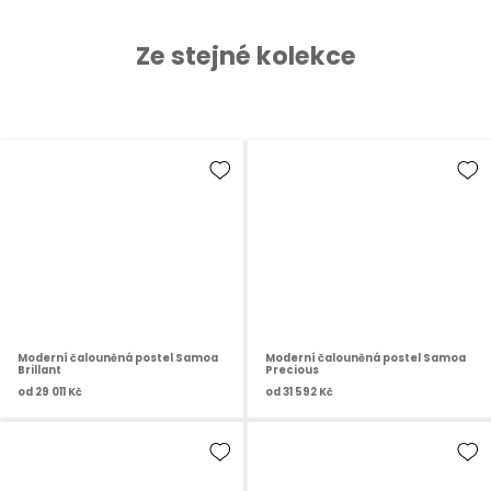
Ze stejné kolekce
Moderní čalouněná postel Samoa
Moderní čalouněná postel Samoa
Brillant
Precious
od
29 011 Kč
od
31 592 Kč