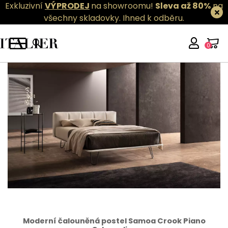
Exkluzivní
VÝPRODEJ
na showroomu!
Sleva až 80%
na
všechny skladovky.
Ihned k odběru.
0
Moderní čalouněná postel Samoa Crook Piano