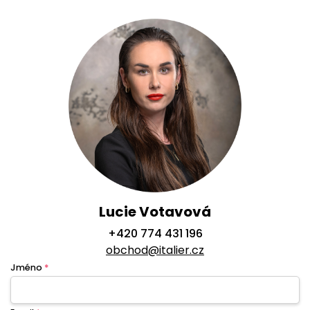
Lucie Votavová
+420 774 431 196
obchod@italier.cz
Jméno
*