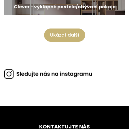
Clever - výklopné postele/obývací pokoje
Ukázat další
KONTAKTUJTE NÁS