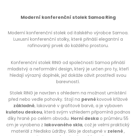
Moderní konferenční stolek Samoa Ring
Moderní konferenční stolek od italského výrobce Samoa.
Luxusní konferenční stolky, které přináší elegantní a
rafinovaný prvek do každého prostoru.
Konferenční stolek RING od společnosti Samoa přináší
mladistvý a neformální design, který je určen pro ty, kteří
hledají výrazný doplněk, jež dokáže oživit prostředí svou
barevností.
Stolek RING je navržen s ohledem na možnost umístění
před nebo vedle pohovky. Stojí na
pevné
kovové křížové
základně
, lakované v grafitové barvě, a je vybaven
kulatou deskou
, která svým vzhledem připomíná podnos
díky hraně po celém obvodu.
Horní deska
o průměru 55
cm je vyrobena z
lakovaného skla
, což je velmi praktický
materiál z hlediska údržby. Sklo je dostupné v
zelené
,