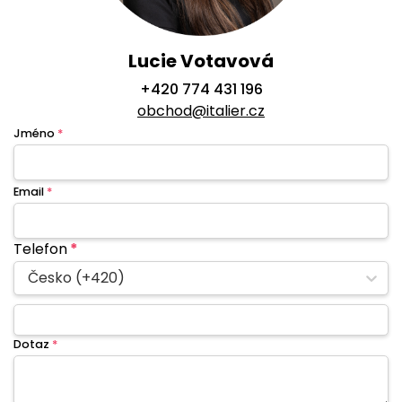
Lucie Votavová
+420 774 431 196
obchod@italier.cz
Jméno
*
Email
*
Telefon
*
Česko (+420)
Dotaz
*