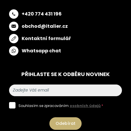
+420 774 431 196
obchod@italier.cz
Kontaktní formulář
Whatsapp chat
PŘIHLASTE SE K ODBĚRU NOVINEK
Souhlasím se zpracováním
osobních údajů
*
Odebírat