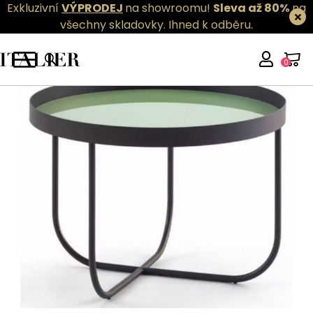
Exkluzivní
VÝPRODEJ
na showroomu!
Sleva až 80%
na
všechny skladovky.
Ihned k odběru.
0