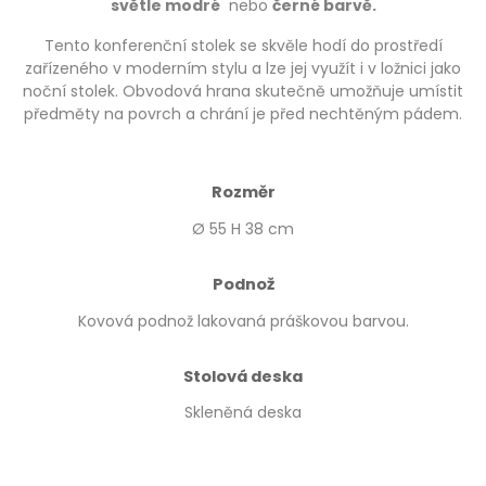
světle modré
nebo
černé barvě.
Tento konferenční stolek se skvěle hodí do prostředí
zařízeného v moderním stylu a lze jej využít i v ložnici jako
noční stolek. Obvodová hrana skutečně umožňuje umístit
předměty na povrch a chrání je před nechtěným pádem.
Rozměr
Ø 55 H 38 cm
Podnož
Kovová podnož lakovaná práškovou barvou.
Stolová deska
Skleněná deska