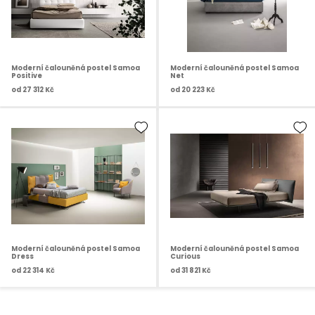
Moderní čalouněná postel Samoa
Moderní čalouněná postel Samoa
Positive
Net
od
27 312 Kč
od
20 223 Kč
Moderní čalouněná postel Samoa
Moderní čalouněná postel Samoa
Dress
Curious
od
22 314 Kč
od
31 821 Kč