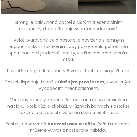
Strong je čalouněná postel s čistým a esenciálním
designem, která přitahuje svou jednoduchostí.
Velké tvarované čelo postele je navrženo s jemným
ergonomickým zakřivením, aby poskytovalo pohodlnou
oporu zad, což je ideální i pro ty, kteří si rádi před spaním
čtou.
Postel Strong je dostupná v 6 velikostech, od šířky 120 cm.
Postel disponuje i verzí s
úložným prostorem
, s výsuvným
i vyklápěcím mechanismem.
Všechny modely ze série Portrait mají na výběr širokou
nabídku látek, kůží a ekokůží, v různých barvách. Postel se
tak zcela přizpůsobí vašemu stylu a osobnosti.
Postel je dodávaná
bez matrace a roštu
. Rošt i matraci si
můžete vybrat z naší široké nabídky.