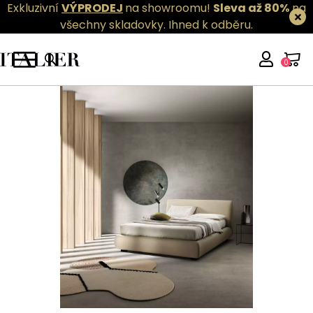
Exkluzivní
VÝPRODEJ
na showroomu!
Sleva až 80%
na
všechny skladovky.
Ihned k odběru.
0