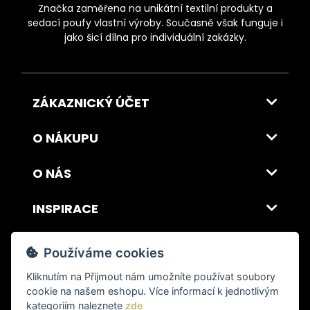
Značka zaměřena na unikátní textilní produkty a
sedací poufy vlastní výroby. Současně však funguje i
jako šicí dílna pro individuální zakázky.
ZÁKAZNICKÝ ÚČET
O NÁKUPU
O NÁS
INSPIRACE
DOPRAVA A PLATBA
Používáme cookies
Kliknutím na
Přijmout
nám umožníte používat soubory
cookie na našem eshopu. Více informací k jednotlivým
© 2026 ITALSKY INTERIER s.r.o. Vytvořilo INIZIO Internet Media s.r.o.
|
nastavení cookies
kategoriím naleznete
zde